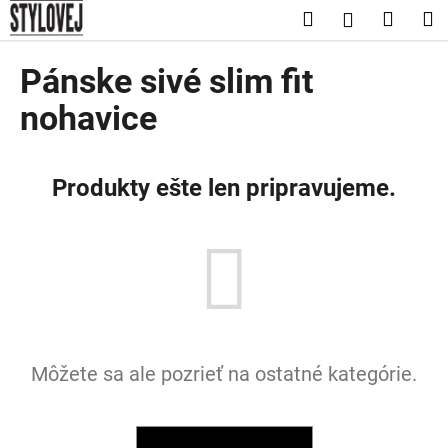
K
Prejsť
Hľadať
Nákup
M
Prihláseni
na
o
obsah
Späť
Späť
košík
š
Pánske sivé slim fit
í
Č
nohavice
k
o
p
Produkty ešte len pripravujeme.
o
t
r
e
b
u
j
e
Môžete sa ale pozrieť na ostatné kategórie.
t
e
n