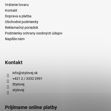
č
Vrátenie tovaru
a
Kontakt
m
Doprava a platba
e
Obchodné podmienky
Reklamačný poriadok
Podmienky ochrany osobných údajov
Napíšte nám
Kontakt
info
@
stylovej.sk
+421 2 / 3332 2991
Stylovej
stylovej
Prijímame online platby