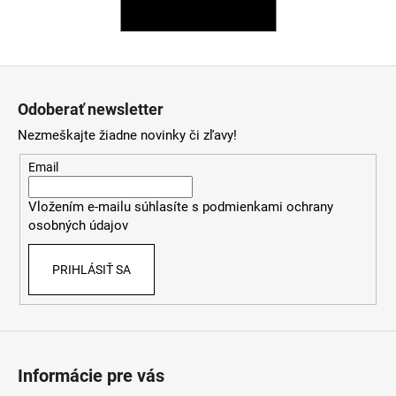
SPÄŤ DO OBCHODU
á
j
s
Z
ť
á
Odoberať newsletter
?
p
Nezmeškajte žiadne novinky či zľavy!
ä
t
Email
i
HĽADAŤ
Vložením e-mailu súhlasíte s
podmienkami ochrany
e
osobných údajov
PRIHLÁSIŤ SA
O
d
p
o
r
Informácie pre vás
ú