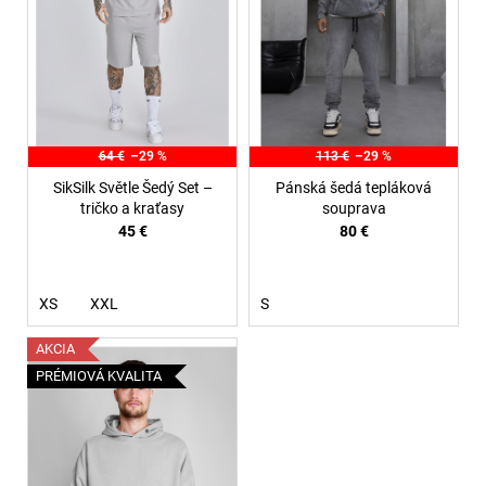
p
r
o
d
u
k
64 €
–29 %
113 €
–29 %
t
SikSilk Světle Šedý Set –
Pánská šedá tepláková
o
tričko a kraťasy
souprava
45 €
80 €
v
XS
XXL
S
AKCIA
PRÉMIOVÁ KVALITA