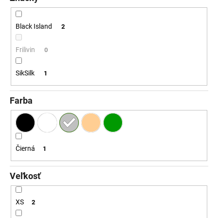
č
a
m
Black Island
2
e
Frilivin
0
SikSilk
1
Farba
Čierná
1
Veľkosť
XS
2