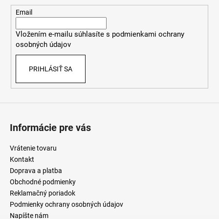
ä
c
t
Email
i
i
e
Vložením e-mailu súhlasíte s
podmienkami ochrany
e
p
osobných údajov
r
v
PRIHLÁSIŤ SA
k
y
v
ý
p
i
Informácie pre vás
s
u
Vrátenie tovaru
Kontakt
Doprava a platba
Obchodné podmienky
Reklamačný poriadok
Podmienky ochrany osobných údajov
Napíšte nám