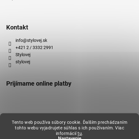
Kontakt
info
@
stylovej.sk
+421 2 / 3332 2991
Stylovej
stylovej
Prijímame online platby
Vytvoril Shoptet
Tento web používa súbory cookie. Ďalším prechádzaním
tohto webu vyjadrujete súhlas s ich používaním. Viac
Copyright 2026
Stylovej
. Všetky práva vyhradené.
informácií
tu
.
Nastavenie