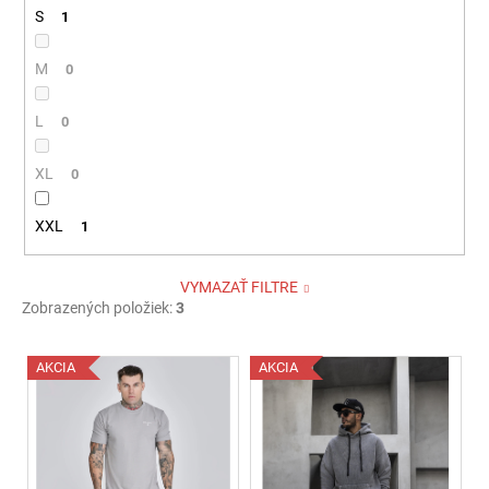
S
1
M
0
L
0
XL
0
XXL
1
VYMAZAŤ FILTRE
Zobrazených položiek:
3
V
AKCIA
AKCIA
ý
p
i
s