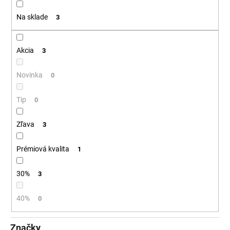
t
á
Na sklade
3
o
j
v
s
ť
Akcia
3
?
Novinka
0
Tip
0
HĽADAŤ
Zľava
3
Prémiová kvalita
1
O
d
30%
3
p
o
40%
0
r
ú
Značky