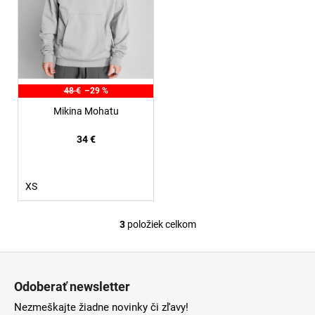
48 €
–29 %
Mikina Mohatu
34 €
XS
3
položiek celkom
O
v
Z
l
á
á
Odoberať newsletter
d
p
a
Nezmeškajte žiadne novinky či zľavy!