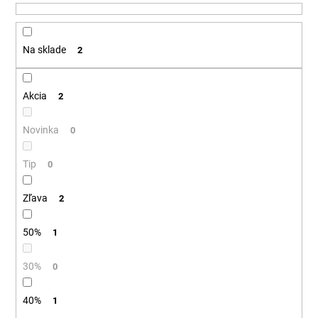
u
á
k
j
t
Na sklade
2
s
o
ť
v
?
Akcia
2
Novinka
0
Tip
HĽADAŤ
0
Zľava
2
O
50%
1
d
p
30%
0
o
r
40%
1
ú