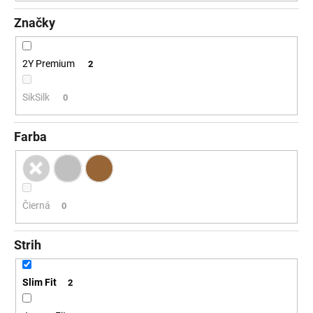
č
a
Značky
m
e
2Y Premium
2
SikSilk
0
Farba
Čierná
0
Strih
Slim Fit
2