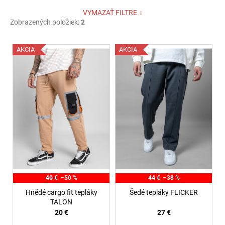
VYMAZAŤ FILTRE
Zobrazených položiek:
2
V
AKCIA
AKCIA
ý
p
i
s
p
r
o
d
u
k
40 €
–50 %
44 €
–38 %
t
Hnědé cargo fit tepláky
Šedé tepláky FLICKER
o
TALON
20 €
27 €
v