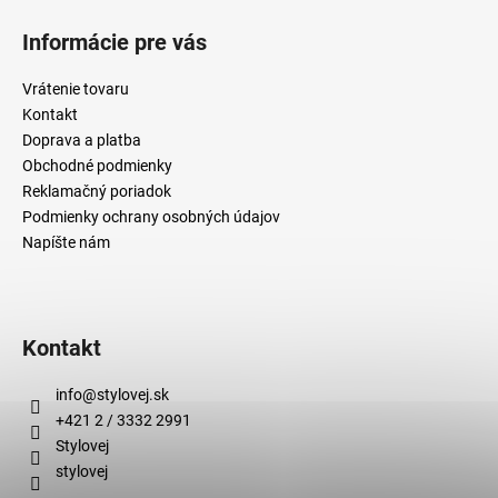
p
i
Informácie pre vás
s
u
Vrátenie tovaru
Kontakt
Doprava a platba
Obchodné podmienky
Reklamačný poriadok
Podmienky ochrany osobných údajov
Napíšte nám
Kontakt
info
@
stylovej.sk
+421 2 / 3332 2991
Stylovej
stylovej