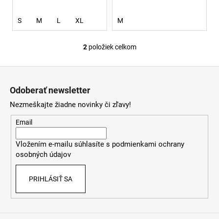
S
M
L
XL
M
2
položiek celkom
O
v
Z
l
á
á
Odoberať newsletter
d
p
a
Nezmeškajte žiadne novinky či zľavy!
ä
c
t
Email
i
i
e
Vložením e-mailu súhlasíte s
podmienkami ochrany
e
p
osobných údajov
r
v
PRIHLÁSIŤ SA
k
y
v
ý