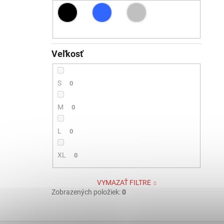
Veľkosť
S
0
M
0
L
0
XL
0
VYMAZAŤ FILTRE
Zobrazených položiek:
0