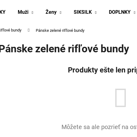
KY
Muži
Ženy
SIKSILK
DOPLNKY
ifľové bundy
Pánske zelené rifľové bundy
Čo potrebujete nájsť?
Pánske zelené rifľové bundy
HĽADAŤ
Produkty ešte len pr
Odporúčame
Môžete sa ale pozrieť na os