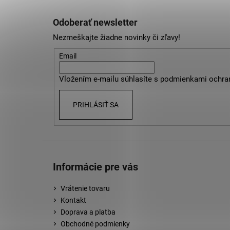
Z
á
Odoberať newsletter
p
Nezmeškajte žiadne novinky či zľavy!
ä
t
Email
i
Vložením e-mailu súhlasíte s
podmienkami ochra
e
PRIHLÁSIŤ SA
Informácie pre vás
Vrátenie tovaru
Kontakt
Doprava a platba
Obchodné podmienky