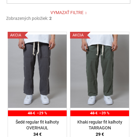
VYMAZAŤ FILTRE
Zobrazených položiek:
2
V
AKCIA
AKCIA
ý
p
i
s
p
r
o
d
u
k
48 €
–29 %
48 €
–39 %
t
Šedé regular fit kalhoty
Khaki regular fit kalhoty
o
OVERHAUL
TARRAGON
34 €
29 €