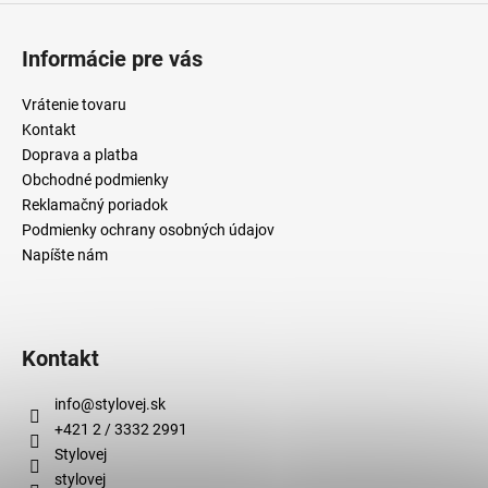
ý
p
i
Informácie pre vás
s
u
Vrátenie tovaru
Kontakt
Doprava a platba
Obchodné podmienky
Reklamačný poriadok
Podmienky ochrany osobných údajov
Napíšte nám
Kontakt
info
@
stylovej.sk
+421 2 / 3332 2991
Stylovej
stylovej