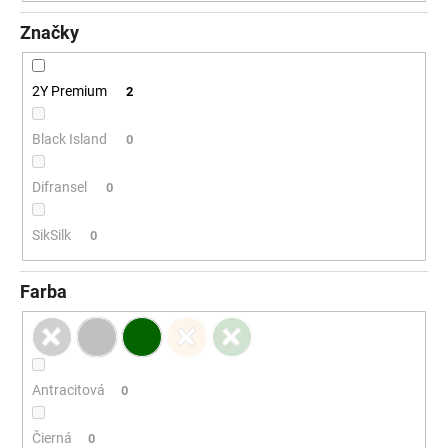
č
a
Značky
m
e
2Y Premium
2
Black Island
0
Difransel
0
SikSilk
0
Farba
Antracitová
0
Čierná
0