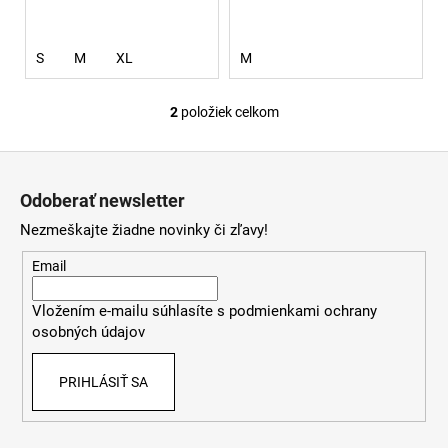
v
S
M
XL
M
2
položiek celkom
O
v
Z
l
á
á
Odoberať newsletter
d
p
a
Nezmeškajte žiadne novinky či zľavy!
ä
c
t
Email
i
i
e
Vložením e-mailu súhlasíte s
podmienkami ochrany
e
p
osobných údajov
r
v
PRIHLÁSIŤ SA
k
y
v