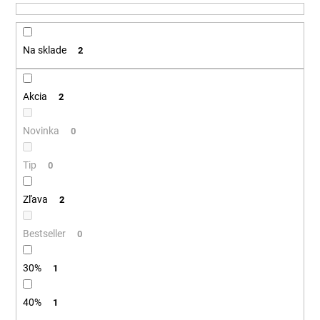
u
á
k
j
t
Na sklade
2
s
o
ť
v
?
Akcia
2
Novinka
0
Tip
HĽADAŤ
0
Zľava
2
O
Bestseller
0
d
p
30%
1
o
r
40%
1
ú