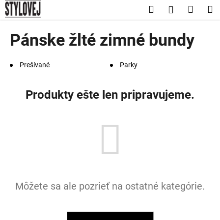
K
Prejsť
Hľadať
Nákup
M
Prihláseni
na
o
obsah
Späť
Späť
košík
š
Pánske žlté zimné bundy
í
Č
k
o
Prešívané
Parky
p
o
Produkty ešte len pripravujeme.
t
r
e
b
u
j
e
Môžete sa ale pozrieť na ostatné kategórie.
t
e
n