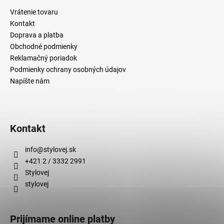
č
a
Vrátenie tovaru
m
Kontakt
e
Doprava a platba
Obchodné podmienky
Reklamačný poriadok
Podmienky ochrany osobných údajov
Napíšte nám
Kontakt
info
@
stylovej.sk
+421 2 / 3332 2991
Stylovej
stylovej
Prijímame online platby