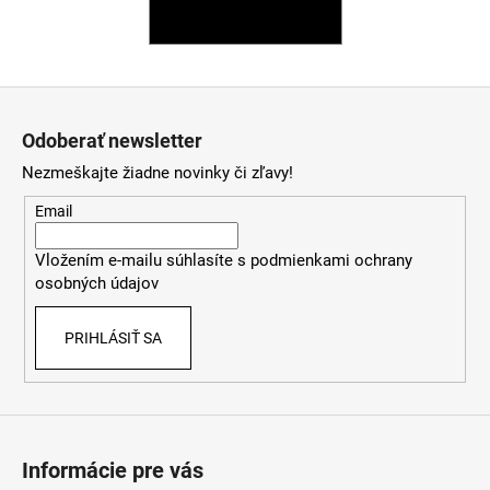
SPÄŤ DO OBCHODU
á
j
s
Z
ť
á
?
Odoberať newsletter
p
Nezmeškajte žiadne novinky či zľavy!
ä
t
Email
i
HĽADAŤ
Vložením e-mailu súhlasíte s
podmienkami ochrany
e
osobných údajov
PRIHLÁSIŤ SA
O
d
p
o
r
ú
Informácie pre vás