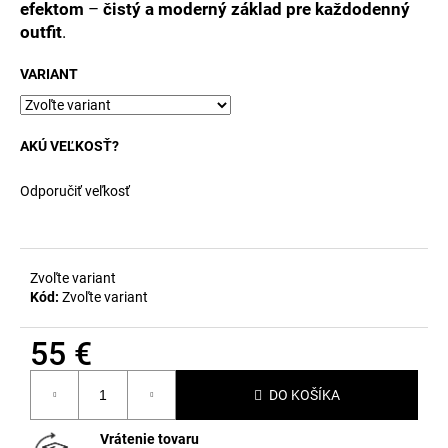
č
efektom
–
čistý a moderný základ pre každodenný
a
outfit
.
m
e
VARIANT
AKÚ VEĽKOSŤ?
Odporučiť veľkosť
Zvoľte variant
Kód:
Zvoľte variant
55 €
Jednotková
DO KOŠÍKA
cena:
Vrátenie tovaru