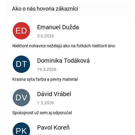
Emanuel Dužda
ED
Hodnotenie obchodu je 2 z 5 hviezdičiek.
5.6.2026
Niektoré nohavice neželajú ako na fotkách niektoré áno
Dominika Todáková
DT
Hodnotenie obchodu je 5 z 5 hviezdičiek.
19.5.2026
Krasna syta farba a pevny material
Dávid Vrábel
DV
Hodnotenie obchodu je 5 z 5 hviezdičiek.
1.5.2026
Spokojnost už sem aj odporučal
Pavol Koreň
PK
Hodnotenie obchodu je 5 z 5 hviezdičiek.