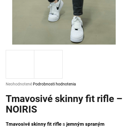
á
j
s
ť
?
HĽADAŤ
Priemerné
Neohodnotené
Podrobnosti hodnotenia
hodnotenie
O
produktu
Tmavosivé skinny fit rifle –
d
je
p
0,0
NOIRIS
o
z
r
5
ú
hviezdičiek.
Tmavosivé skinny fit rifle
s
jemným spraným