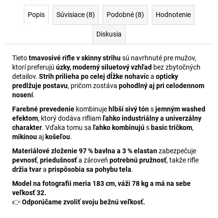
Popis
Súvisiace (8)
Podobné (8)
Hodnotenie
Diskusia
Tieto
tmavosivé rifle v skinny strihu
sú navrhnuté pre mužov,
ktorí preferujú
úzky, moderný siluetový vzhľad
bez zbytočných
detailov.
Strih prilieha po celej dĺžke nohavíc
a
opticky
predlžuje postavu
, pričom zostáva
pohodlný aj pri celodennom
nosení
.
Farebné prevedenie
kombinuje
hlbší sivý tón
s
jemným washed
efektom
, ktorý dodáva rifliam
ľahko industriálny a univerzálny
charakter
. Vďaka tomu sa
ľahko kombinujú
s
basic tričkom
,
mikínou
aj
košeľou
.
Materiálové zloženie 97 % bavlna a 3 % elastan
zabezpečuje
pevnosť
,
priedušnosť
a zároveň
potrebnú pružnosť
, takže rifle
držia tvar
a
prispôsobia sa pohybu tela
.
Model na fotografii meria 183 cm, váži 78 kg a má na sebe
veľkosť 32.
👉
Odporúčame zvoliť svoju bežnú veľkosť.