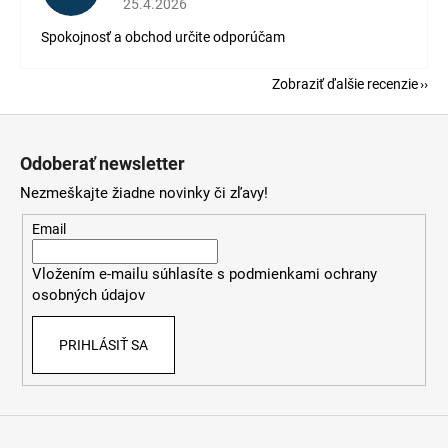
25.4.2026
Spokojnosť a obchod určite odporúčam
Zobraziť ďalšie recenzie
Z
á
Odoberať newsletter
p
Nezmeškajte žiadne novinky či zľavy!
ä
t
Email
i
Vložením e-mailu súhlasíte s
podmienkami ochrany
e
osobných údajov
PRIHLÁSIŤ SA