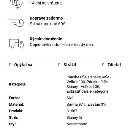
14 dní na vrátenie.
Doprava zadarmo
Pri nákupe nad 60€.
Rýchle doručenie
Objednávky odosielame každý deň.
Opýtať sa
Strážiť
Zdieľať
Pánske rifle
,
Pánske Rifle -
Veľkosť 30
,
Pánske Rifle -
Kategória
:
Skinny - Veľkosť 30
,
Zobraziť ďalšie kategórie
Farba
:
Sivá
Materiál
:
Bavlna 97%, Elastan 3%
Produkt
:
C1587
Strih
:
Skinny fit
Styl
:
Neroztrhané