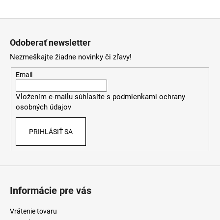
á
Z
j
á
s
Odoberať newsletter
p
ť
Nezmeškajte žiadne novinky či zľavy!
ä
?
t
Email
i
Vložením e-mailu súhlasíte s
podmienkami ochrany
e
osobných údajov
HĽADAŤ
PRIHLÁSIŤ SA
O
d
p
o
Informácie pre vás
r
ú
Vrátenie tovaru