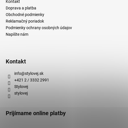
č
Kontakt
a
Doprava a platba
m
Obchodné podmienky
e
Reklamačný poriadok
Podmienky ochrany osobných údajov
Napíšte nám
Kontakt
info
@
stylovej.sk
+421 2 / 3332 2991
Stylovej
stylovej
Prijímame online platby