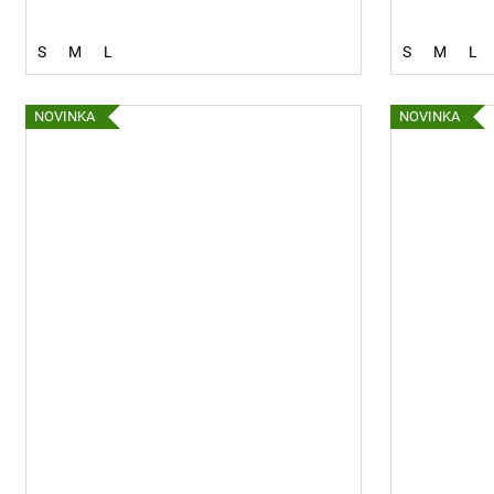
S
M
L
S
M
L
NOVINKA
NOVINKA