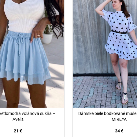
etlomodrá volánová sukňa –
Dámske biele bodkované mušel
Avelis
MIREYA
21 €
34 €