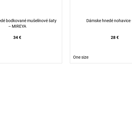
dé bodkované mušelínové šaty
Dámske hnedé nohavice –
– MIREYA
34 €
28 €
One size