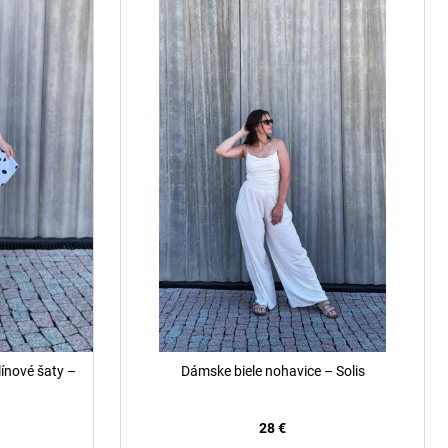
ínové šaty –
Dámske biele nohavice – Solis
28 €