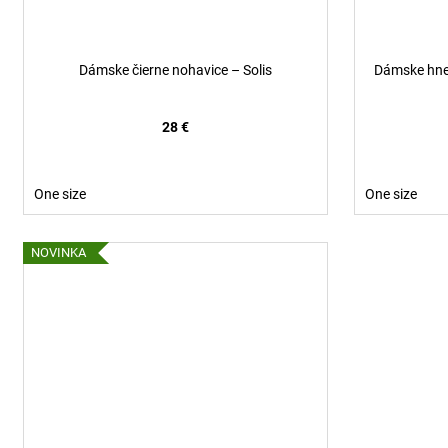
Dámske čierne nohavice – Solis
Dámske hne
28 €
One size
One size
NOVINKA