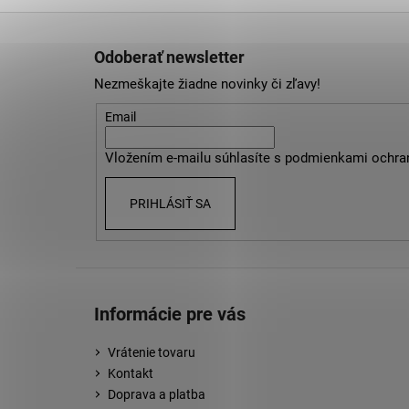
Z
á
Odoberať newsletter
p
Nezmeškajte žiadne novinky či zľavy!
ä
t
Email
i
Vložením e-mailu súhlasíte s
podmienkami ochra
e
PRIHLÁSIŤ SA
Informácie pre vás
Vrátenie tovaru
Kontakt
Doprava a platba