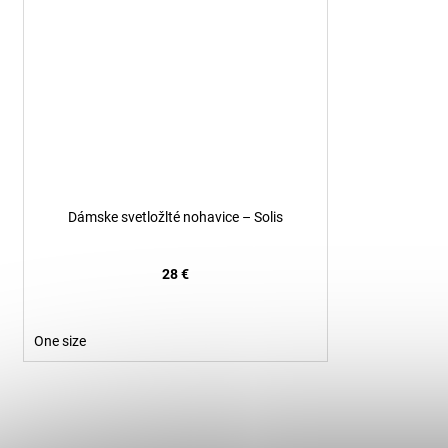
Dámske svetložlté nohavice – Solis
28 €
One size