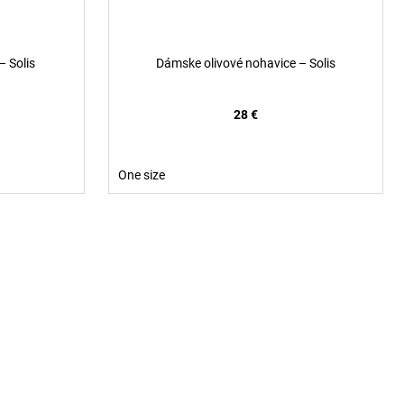
 Solis
Dámske olivové nohavice – Solis
28 €
One size