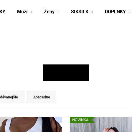
KY
Muži
Ženy
SIKSILK
DOPLNKY
Čo potrebujete nájsť?
HĽADAŤ
OTVORIŤ FILTER
Odporúčame
dávanejšie
Abecedne
NOVINKA