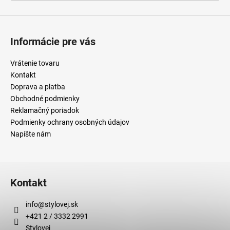
á
j
s
Informácie pre vás
ť
Vrátenie tovaru
?
Kontakt
Doprava a platba
Obchodné podmienky
Reklamačný poriadok
HĽADAŤ
Podmienky ochrany osobných údajov
Napíšte nám
O
d
Kontakt
p
o
info
@
stylovej.sk
r
+421 2 / 3332 2991
ú
Stylovej