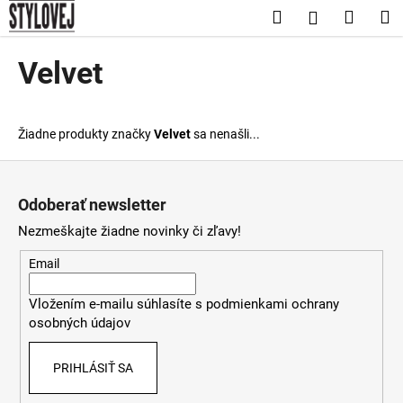
K
Prejsť
Hľadať
Nákup
M
Prihláseni
na
o
obsah
Späť
Späť
košík
š
Velvet
í
Č
k
o
Žiadne produkty značky
Velvet
sa nenašli...
p
o
Z
t
á
Odoberať newsletter
r
p
Nezmeškajte žiadne novinky či zľavy!
e
ä
b
t
Email
u
i
Vložením e-mailu súhlasíte s
podmienkami ochrany
j
e
osobných údajov
e
t
PRIHLÁSIŤ SA
e
n