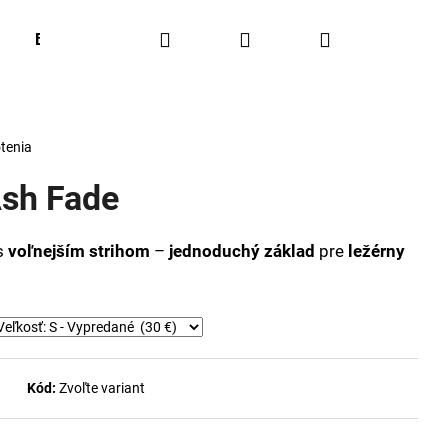
Hľadať
Prihlásenie
Nákupný
BESTSELLERS
OUTFIT OF THE WEEK
Obľúbené
košík
tenia
Ash Fade
s
voľnejším strihom
–
jednoduchý základ
pre
ležérny
Kód:
Zvoľte variant