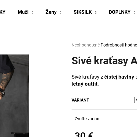
KY
Muži
Ženy
SIKSILK
DOPLNKY
Čo potrebujete nájsť?
Priemerné
Neohodnotené
Podrobnosti hodno
hodnotenie
produktu
Sivé kraťasy 
HĽADAŤ
je
0,0
z
Sivé kraťasy z
čistej bavlny
5
Odporúčame
letný outfit
.
hviezdičiek.
VARIANT
Zvoľte variant
30 €