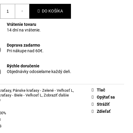
DO KOŠÍKA
Vrátenie tovaru
14 dní na vrátenie.
Doprava zadarmo
Pri nákupe nad 60€.
Rýchle doručenie
Objednávky odosielame každý deň.
Tlač
raťasy
,
Pánske kraťasy - Zelené - Veľkosť L
,
aťasy - Biele - Veľkosť L
,
Zobraziť ďalšie
Opýtať sa
e
Strážiť
Zdieľať
100%
8
é