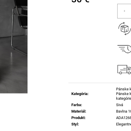
Jednotková
cena:
Pánske k
Kategória
:
Pánske kr
kategóri
Farba
:
Sivá
Materiál
:
Bavlna 
Produkt
:
ADA126
Styl
:
Elegantn