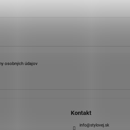
ny osobných údajov
Kontakt
info
@
stylovej.sk