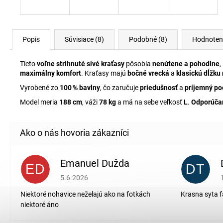
Popis
Súvisiace (8)
Podobné (8)
Hodnoten
Tieto
voľne strihnuté sivé kraťasy
pôsobia
nenútene a pohodlne
,
maximálny komfort
. Kraťasy majú
bočné vrecká
a
klasickú dĺžku
Vyrobené zo
100 % bavlny
, čo zaručuje
priedušnosť
a
príjemný poc
Model meria
188 cm
, váži
78 kg
a má na sebe veľkosť
L
.
Odporúčam
Emanuel Dužda
ED
DT
Hodnotenie obchodu je 2 z 5 hviezdičiek.
5.6.2026
Niektoré nohavice neželajú ako na fotkách
Krasna syta f
niektoré áno