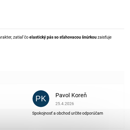
rakter, zatiaľ čo
elastický pás so sťahovacou šnúrkou
zaisťuje
Pavol Koreň
PK
 5 z 5 hviezdičiek.
Hodnotenie obchodu je 5 z 5 hviezdičiek.
25.4.2026
Spokojnosť a obchod určite odporúčam