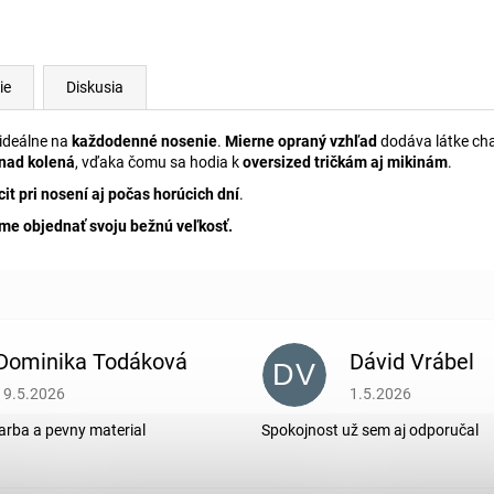
ie
Diskusia
 ideálne na
každodenné nosenie
.
Mierne opraný vzhľad
dodáva látke cha
 nad kolená
, vďaka čomu sa hodia k
oversized tričkám aj mikinám
.
it pri nosení aj počas horúcich dní
.
e objednať svoju bežnú veľkosť.
Dominika Todáková
Dávid Vrábel
DV
Hodnotenie obchodu je 5 z 5 hviezdičiek.
Hodnotenie obchodu je
19.5.2026
1.5.2026
arba a pevny material
Spokojnost už sem aj odporučal