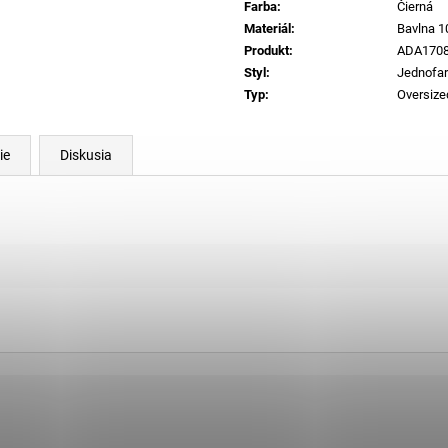
Farba
:
Čierná
Materiál
:
Bavlna 
Produkt
:
ADA1708
Styl
:
Jednofa
Typ
:
Oversize
ie
Diskusia