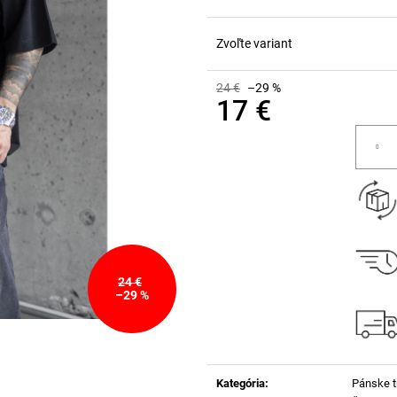
Zvoľte variant
24 €
–29 %
17 €
Jednotková
cena:
24 €
–29 %
Kategória
:
Pánske t