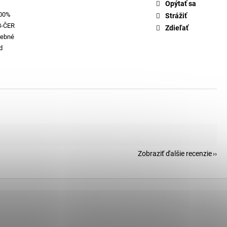
Opýtať sa
100%
Strážiť
-ČER
Zdieľať
rebné
d
Zobraziť ďalšie recenzie