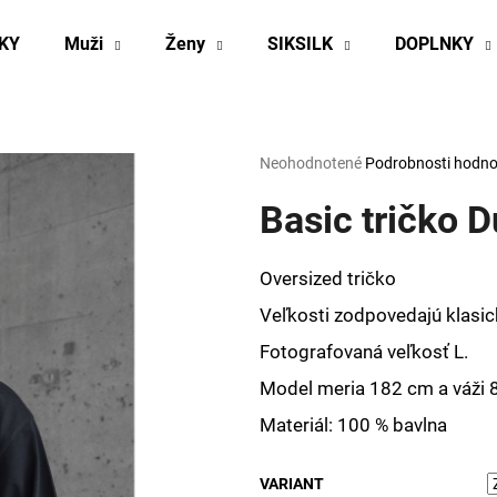
KY
Muži
Ženy
SIKSILK
DOPLNKY
Čo potrebujete nájsť?
Priemerné
Neohodnotené
Podrobnosti hodno
hodnotenie
produktu
Basic tričko D
HĽADAŤ
je
0,0
z
Oversized tričko
5
Odporúčame
hviezdičiek.
Veľkosti zodpovedajú klasi
Fotografovaná veľkosť L.
Model meria 182 cm a váži 
Materiál: 100 % bavlna
VARIANT