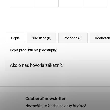
Popis
Súvisiace (8)
Podobné (8)
Hodnoten
Popis produktu nie je dostupný
Z
á
Odoberať newsletter
p
Nezmeškajte žiadne novinky či zľavy!
ä