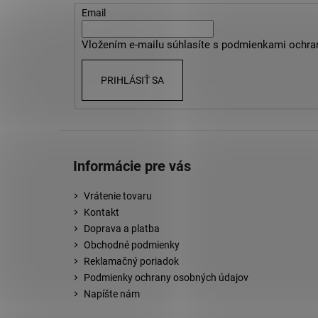
t
Email
i
Vložením e-mailu súhlasíte s
podmienkami ochra
e
PRIHLÁSIŤ SA
Informácie pre vás
Vrátenie tovaru
Kontakt
Doprava a platba
Obchodné podmienky
Reklamačný poriadok
Podmienky ochrany osobných údajov
Napíšte nám