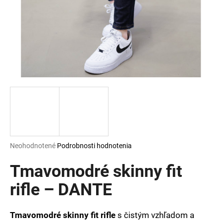
á
j
s
ť
?
HĽADAŤ
Priemerné
Neohodnotené
Podrobnosti hodnotenia
hodnotenie
O
produktu
Tmavomodré skinny fit
d
je
p
0,0
rifle – DANTE
o
z
r
5
ú
hviezdičiek.
Tmavomodré skinny fit rifle
s čistým vzhľadom a