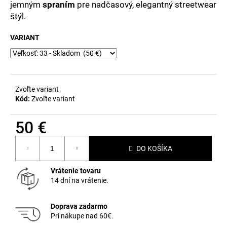
č
jemným
spraním
pre nadčasový, elegantný streetwear
a
štýl.
m
e
VARIANT
Zvoľte variant
Kód:
Zvoľte variant
50 €
Jednotková
DO KOŠÍKA
cena:
Vrátenie tovaru
14 dní na vrátenie.
Doprava zadarmo
Pri nákupe nad 60€.