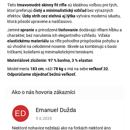
Tieto
tmavomodré skinny fit rifle
sú ideálnou voľbou pre tých,
ktorí preferujú
čistý a minimalistický vzhľad
bez výrazných
efektov.
Úzky strih cez stehná aj lýtka
vytvára modernú siluetu,
ktorá pôsobí upravene a nadčasovo.
Jemné
spranie
a prirodzené
tieňovanie
dodávajú rifliam hĺbku a
charakter, bez narušenia ich elegantného vzhľadu. Vďaka
elastickému materiálu
sa rifle pohodlne prispôsobia pohybu a
sú vhodné na celodenné nosenie. Skvele sa kombinujú s basic
tričkami, košeľami aj minimalistickými teniskami.
Materiálové zloženie:
97 % bavlna, 3 % elastan
Model meria
183 cm
, váži
78 kg
a má na sebe
veľkosť 32
.
Odporúčame objednať bežnú veľkosť.
Emanuel Dužda
ED
Hodnotenie obchodu je 2 z 5 hviezdičiek.
5.6.2026
Niektoré nohavice neželajú ako na fotkách niektoré áno