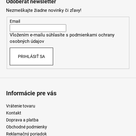
Odoberať newsletter
p
Nezmeškajte žiadne novinky či zľavy!
ä
t
Email
i
Vložením e-mailu súhlasíte s
podmienkami ochrany
e
osobných údajov
PRIHLÁSIŤ SA
Informácie pre vás
Vrátenie tovaru
Kontakt
Doprava a platba
Obchodné podmienky
Reklamačný poriadok