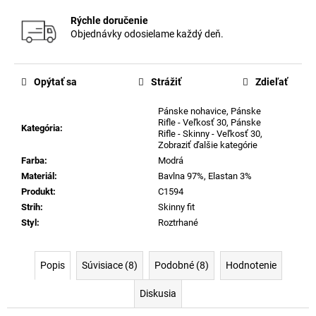
Rýchle doručenie
Objednávky odosielame každý deň.
Opýtať sa
Strážiť
Zdieľať
Pánske nohavice
,
Pánske
Rifle - Veľkosť 30
,
Pánske
Kategória
:
Rifle - Skinny - Veľkosť 30
,
Zobraziť ďalšie kategórie
Farba
:
Modrá
Materiál
:
Bavlna 97%, Elastan 3%
Produkt
:
C1594
Strih
:
Skinny fit
Styl
:
Roztrhané
Popis
Súvisiace (8)
Podobné (8)
Hodnotenie
Diskusia