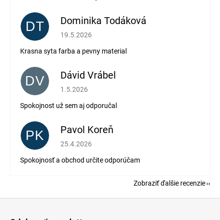
Dominika Todáková
DT
Hodnotenie obchodu je 5 z 5 hviezdičiek.
19.5.2026
Krasna syta farba a pevny material
Dávid Vrábel
DV
Hodnotenie obchodu je 5 z 5 hviezdičiek.
1.5.2026
Spokojnost už sem aj odporučal
Pavol Koreň
PK
Hodnotenie obchodu je 5 z 5 hviezdičiek.
25.4.2026
Spokojnosť a obchod určite odporúčam
Zobraziť ďalšie recenzie
Z
á