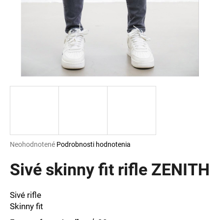
á
j
s
ť
?
HĽADAŤ
Priemerné
Neohodnotené
Podrobnosti hodnotenia
hodnotenie
O
produktu
Sivé skinny fit rifle ZENITH
d
je
p
0,0
o
z
Sivé rifle
r
5
Skinny fit
ú
hviezdičiek.