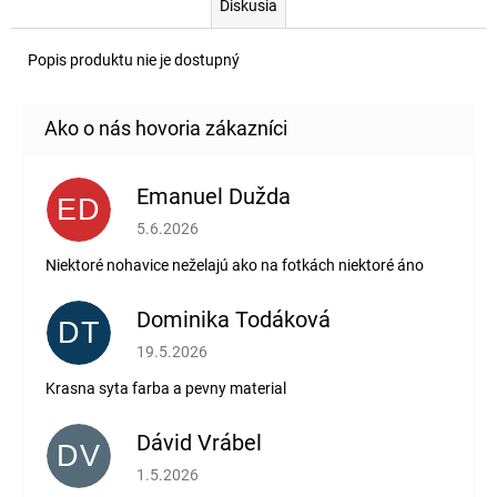
Diskusia
Popis produktu nie je dostupný
Emanuel Dužda
ED
Hodnotenie obchodu je 2 z 5 hviezdičiek.
5.6.2026
Niektoré nohavice neželajú ako na fotkách niektoré áno
Dominika Todáková
DT
Hodnotenie obchodu je 5 z 5 hviezdičiek.
19.5.2026
Krasna syta farba a pevny material
Dávid Vrábel
DV
Hodnotenie obchodu je 5 z 5 hviezdičiek.
1.5.2026