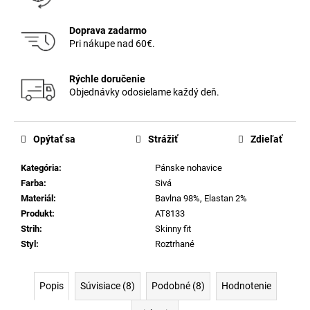
Doprava zadarmo
Pri nákupe nad 60€.
Rýchle doručenie
Objednávky odosielame každý deň.
Opýtať sa
Strážiť
Zdieľať
Kategória
:
Pánske nohavice
Farba
:
Sivá
Materiál
:
Bavlna 98%, Elastan 2%
Produkt
:
AT8133
Strih
:
Skinny fit
Styl
:
Roztrhané
Popis
Súvisiace (8)
Podobné (8)
Hodnotenie