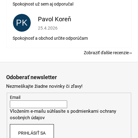
Spokojnost už sem aj odporučal
Pavol Koreň
PK
Hodnotenie obchodu je 5 z 5 hviezdičiek.
25.4.2026
Spokojnosť a obchod určite odporúčam
Zobraziť ďalšie recenzie
Z
á
Odoberať newsletter
p
Nezmeškajte žiadne novinky či zľavy!
ä
t
Email
i
Vložením e-mailu súhlasíte s
podmienkami ochrany
e
osobných údajov
PRIHLÁSIŤ SA