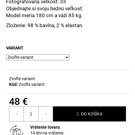
č
Fotografovaná veľkosť: 33
a
Objednajte si svoju bežnú veľkosť.
m
Model meria 180 cm a váži 85 kg.
e
Zloženie: 98 % bavlna, 2 % elastan.
VARIANT
Zvoľte variant
Kód:
Zvoľte variant
48 €
Jednotková
DO KOŠÍKA
cena:
Vrátenie tovaru
14 dní na vrátenie.