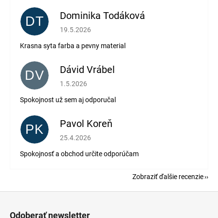
Dominika Todáková
DT
Hodnotenie obchodu je 5 z 5 hviezdičiek.
19.5.2026
Krasna syta farba a pevny material
Dávid Vrábel
DV
Hodnotenie obchodu je 5 z 5 hviezdičiek.
1.5.2026
Spokojnost už sem aj odporučal
Pavol Koreň
PK
Hodnotenie obchodu je 5 z 5 hviezdičiek.
25.4.2026
Spokojnosť a obchod určite odporúčam
Zobraziť ďalšie recenzie
Z
á
Odoberať newsletter