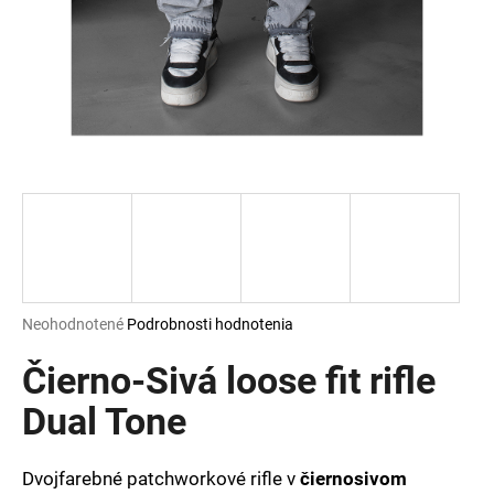
á
j
s
ť
?
HĽADAŤ
Priemerné
Neohodnotené
Podrobnosti hodnotenia
hodnotenie
O
produktu
Čierno-Sivá loose fit rifle
d
je
p
0,0
Dual Tone
o
z
r
5
ú
hviezdičiek.
Dvojfarebné patchworkové rifle v
čiernosivom