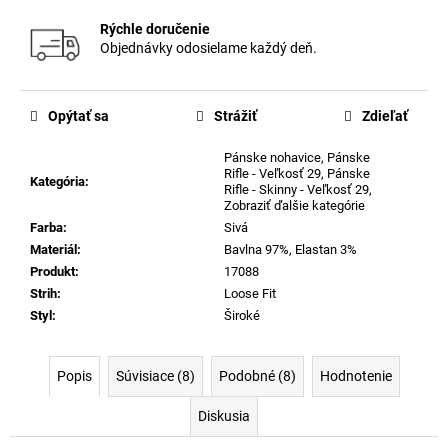
Rýchle doručenie
Objednávky odosielame každý deň.
Opýtať sa
Strážiť
Zdieľať
Pánske nohavice
,
Pánske
Rifle - Veľkosť 29
,
Pánske
Kategória
:
Rifle - Skinny - Veľkosť 29
,
Zobraziť ďalšie kategórie
Farba
:
Sivá
Materiál
:
Bavlna 97%, Elastan 3%
Produkt
:
17088
Strih
:
Loose Fit
Styl
:
Široké
Popis
Súvisiace (8)
Podobné (8)
Hodnotenie
Diskusia