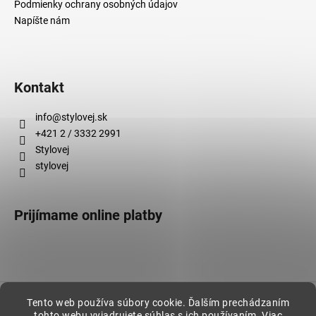
Podmienky ochrany osobných údajov
Napíšte nám
Kontakt
info
@
stylovej.sk
+421 2 / 3332 2991
Stylovej
stylovej
Prijímame online platby
Vytvoril Shoptet
Tento web používa súbory cookie. Ďalším prechádzaním
tohto webu vyjadrujete súhlas s ich používaním. Viac