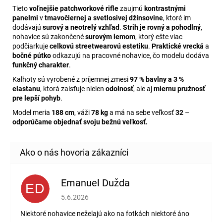
Tieto
voľnejšie patchworkové rifle
zaujmú
kontrastnými
panelmi
v
tmavočiernej a svetlosivej džínsovine
, ktoré im
dodávajú
surový a neotrelý vzhľad
.
Strih je rovný a pohodlný
,
nohavice sú zakončené
surovým lemom
, ktorý ešte viac
podčiarkuje
celkovú streetwearovú estetiku
.
Praktické vrecká
a
bočné pútko
odkazujú na pracovné nohavice, čo modelu dodáva
funkčný charakter
.
Kalhoty sú vyrobené z príjemnej zmesi
97 % bavlny a 3 %
elastanu
, ktorá zaisťuje nielen
odolnosť
, ale aj
miernu pružnosť
pre lepší pohyb
.
Model meria
188 cm
, váži
78 kg
a má na sebe veľkosť
32
–
odporúčame objednať svoju bežnú veľkosť.
Emanuel Dužda
ED
Hodnotenie obchodu je 2 z 5 hviezdičiek.
5.6.2026
Niektoré nohavice neželajú ako na fotkách niektoré áno