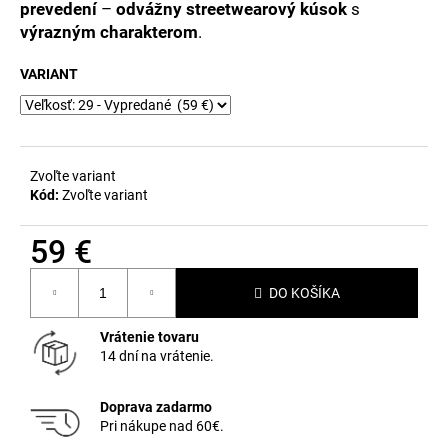
č
prevedení
–
odvážny streetwearový kúsok
s
a
výrazným charakterom
.
m
e
VARIANT
Zvoľte variant
Kód:
Zvoľte variant
59 €
Jednotková
DO KOŠÍKA
cena:
Vrátenie tovaru
14 dní na vrátenie.
Doprava zadarmo
Pri nákupe nad 60€.