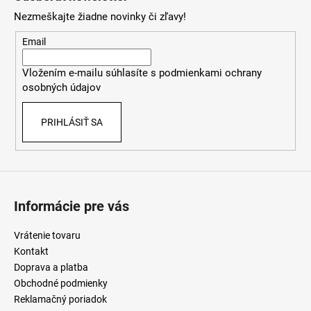
p
Nezmeškajte žiadne novinky či zľavy!
ä
t
Email
i
Vložením e-mailu súhlasíte s
podmienkami ochrany
e
osobných údajov
PRIHLÁSIŤ SA
Informácie pre vás
Vrátenie tovaru
Kontakt
Doprava a platba
Obchodné podmienky
Reklamačný poriadok