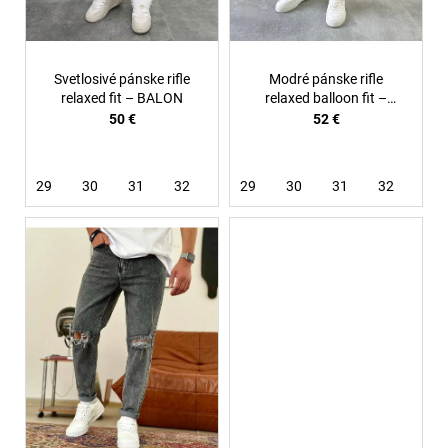
u
k
t
Svetlosivé pánske rifle
Modré pánske rifle
o
relaxed fit – BALON
relaxed balloon fit –
Azure
50 €
52 €
v
29
30
31
32
33
29
34
30
36
31
32
33