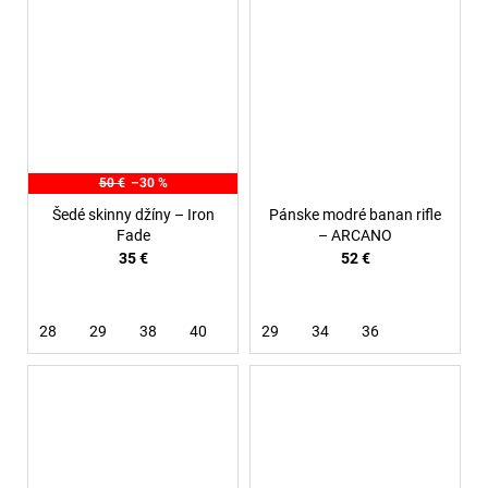
50 €
–30 %
Šedé skinny džíny – Iron
Pánske modré banan rifle
Fade
– ARCANO
35 €
52 €
28
29
38
40
29
34
36