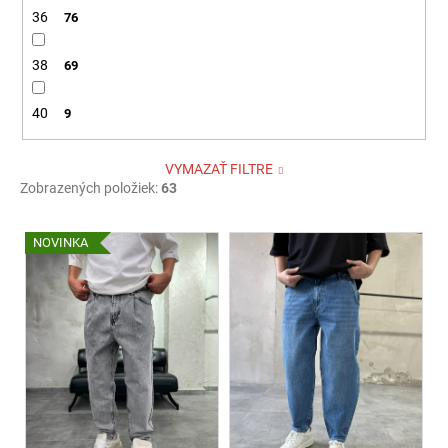
36
76
38
69
40
9
VYMAZAŤ FILTRE
Zobrazených položiek:
63
V
NOVINKA
ý
p
i
s
p
r
o
d