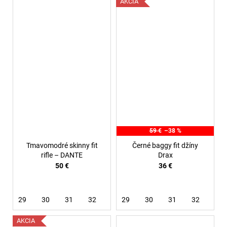
AKCIA
59 €
–38 %
Tmavomodré skinny fit
Černé baggy fit džíny
rifle – DANTE
Drax
50 €
36 €
29
30
31
32
33
29
30
31
32
34
AKCIA