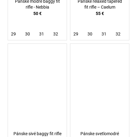
Pánske modré baggy fit
Pánske relaxed tapered
rifle - Nebbia
fit rifle – Caelum
50 €
55 €
29
30
31
32
33
29
34
30
36
31
32
34
Pánske sivé baggy fit rifle
Pánske svetlomodré