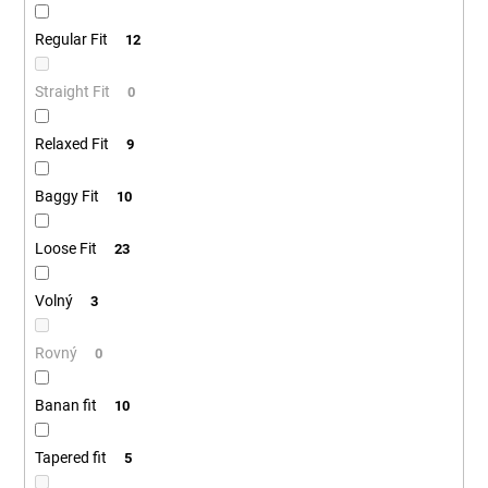
Regular Fit
12
Straight Fit
0
Relaxed Fit
9
Baggy Fit
10
Loose Fit
23
Volný
3
Rovný
0
Banan fit
10
Tapered fit
5