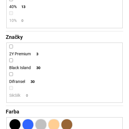
č
a
40%
13
m
e
10%
0
Značky
2Y Premium
3
Black Island
30
Difransel
30
SikSilk
0
Farba