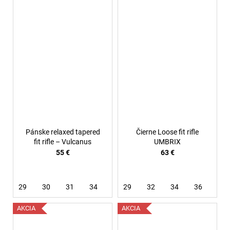
Pánske relaxed tapered
Čierne Loose fit rifle
fit rifle – Vulcanus
UMBRIX
55 €
63 €
29
30
31
34
29
32
34
36
AKCIA
AKCIA