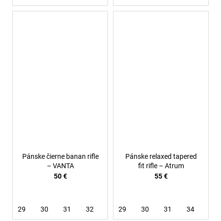
Pánske čierne banan rifle
Pánske relaxed tapered
– VANTA
fit rifle – Atrum
50 €
55 €
29
30
31
32
36
29
30
31
34
36