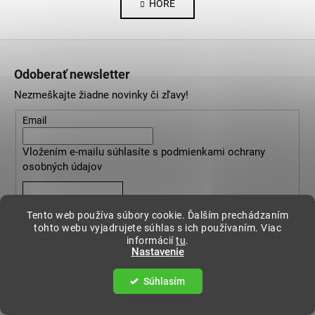
HORE
l
n
k
á
o
d
Z
v
a
a
á
c
Odoberať newsletter
n
p
i
i
Nezmeškajte žiadne novinky či zľavy!
e
ä
e
p
t
Email
r
i
v
Vložením e-mailu súhlasíte s
podmienkami ochrany
e
k
osobných údajov
y
v
PRIHLÁSIŤ SA
ý
Tento web používa súbory cookie. Ďalším prechádzaním
p
tohto webu vyjadrujete súhlas s ich používaním. Viac
i
informácií
tu
.
Nastavenie
s
u
Súhlasím
Informácie pre vás