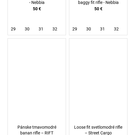
- Nebbia
baggy fit rifle - Nebbia
50 €
50 €
29
30
31
32
33
29
34
30
36
31
32
33
Pánske tmavomodré
Loose fit svetlomodré rifle
banan rifle – RIFT
– Street Cargo