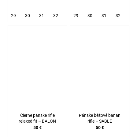
29
30
31
32
33
29
34
30
31
32
34
Čierne pánske rifle
Pánske béžové banan
relaxed fit – BALON
rifle – SABLE
50 €
50 €