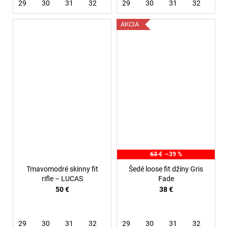
29
30
31
32
33
29
34
30
36
31
32
33
AKCIA
63 €
–39 %
Tmavomodré skinny fit
Šedé loose fit džíny Gris
rifle – LUCAS
Fade
50 €
38 €
29
30
31
32
33
29
36
30
31
32
33