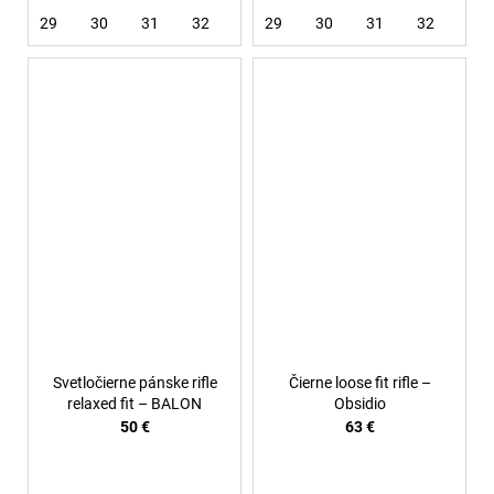
29
30
31
32
33
29
34
30
36
31
32
33
Svetločierne pánske rifle
Čierne loose fit rifle –
relaxed fit – BALON
Obsidio
50 €
63 €