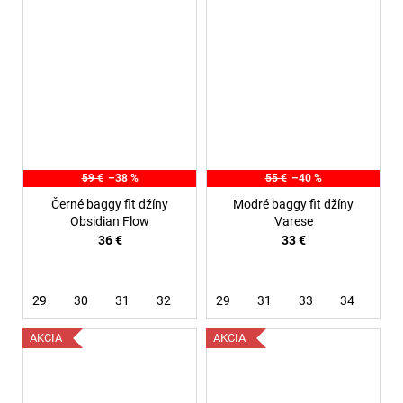
59 €
–38 %
55 €
–40 %
Černé baggy fit džíny
Modré baggy fit džíny
Obsidian Flow
Varese
36 €
33 €
29
30
31
32
29
31
33
34
AKCIA
AKCIA