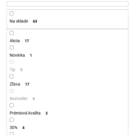
u
á
k
j
t
Na sklade
63
s
o
ť
v
?
Akcia
17
Novinka
1
Tip
HĽADAŤ
0
Zľava
17
O
Bestseller
0
d
p
Prémiová kvalita
2
o
r
30%
4
ú