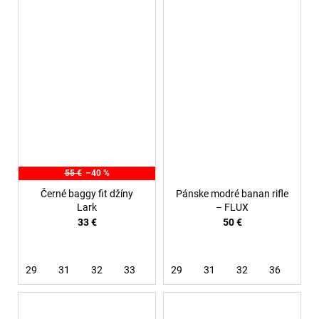
55 €
–40 %
Černé baggy fit džíny
Pánske modré banan rifle
Lark
– FLUX
33 €
50 €
29
31
32
33
34
29
31
32
36