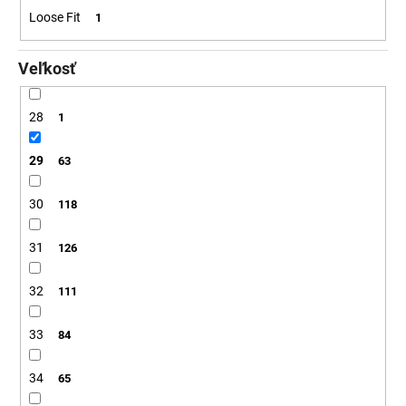
Loose Fit
1
Veľkosť
28
1
29
63
30
118
31
126
32
111
33
84
34
65