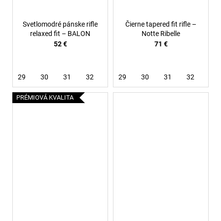
Svetlomodré pánske rifle
Čierne tapered fit rifle –
relaxed fit – BALON
Notte Ribelle
52 €
71 €
29
30
31
32
33
29
34
30
36
31
32
33
PRÉMIOVÁ KVALITA