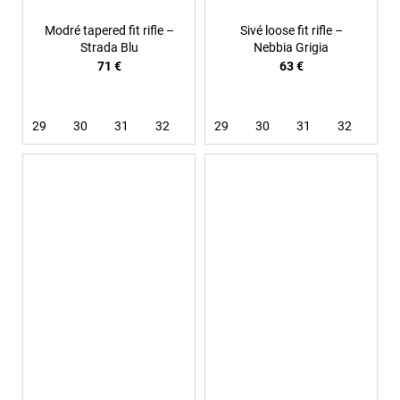
Modré tapered fit rifle –
Sivé loose fit rifle –
Strada Blu
Nebbia Grigia
71 €
63 €
29
30
31
32
33
29
34
30
31
32
33