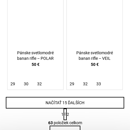
Pánske svetlomodré
Pánske svetlomodré
banan rifle – POLAR
banan rifle – VEIL
50 €
50 €
29
30
32
29
32
33
NAČÍTAŤ 15 ĎALŠÍCH
S
1
2
t
O
r
63
položiek celkom
v
á