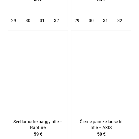
29
30
31
32
33
29
34
30
36
31
32
33
Svetlomodré baggy rifle –
Čierne pánske loose fit
Rapture
rifle – AXIS
59 €
50 €