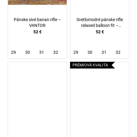
Pánske sivé banan rifle –
Svetlomodré pánske rifle
VANTOR
relaxed balloon fit –
Glacier
52 €
52 €
29
30
31
32
33
29
36
30
31
32
33
PRÉMIOVÁ KVALITA