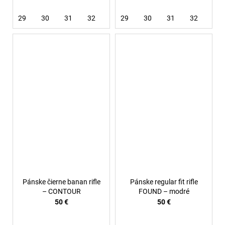
29
30
31
32
33
29
34
30
36
31
32
34
Pánske čierne banan rifle
Pánske regular fit rifle
– CONTOUR
FOUND – modré
50 €
50 €