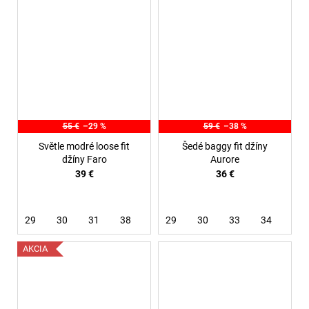
55 €
–29 %
59 €
–38 %
Světle modré loose fit
Šedé baggy fit džíny
džíny Faro
Aurore
39 €
36 €
29
30
31
38
29
30
33
34
AKCIA