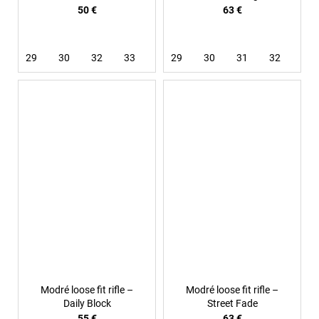
50 €
63 €
29
30
32
33
34
29
36
30
31
32
33
Modré loose fit rifle –
Modré loose fit rifle –
Daily Block
Street Fade
55 €
63 €