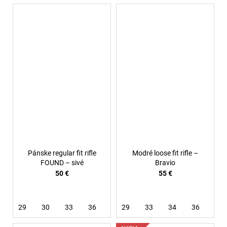
Pánske regular fit rifle
Modré loose fit rifle –
FOUND – sivé
Bravio
50 €
55 €
29
30
33
36
38
29
33
34
36
38