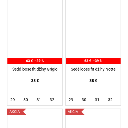
63 €
–39 %
63 €
–39 %
Šedé loose fit džíny Grigio
Šedé loose fit džíny Notte
38 €
38 €
29
30
31
32
29
30
31
32
AKCIA
AKCIA