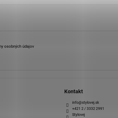
ny osobných údajov
Kontakt
info
@
stylovej.sk
+421 2 / 3332 2991
Stylovej