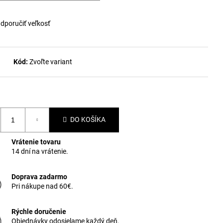
dporučiť veľkosť
Kód:
Zvoľte variant
DO KOŠÍKA
Vrátenie tovaru
14 dní na vrátenie.
Doprava zadarmo
Pri nákupe nad 60€.
Rýchle doručenie
Objednávky odosielame každý deň.