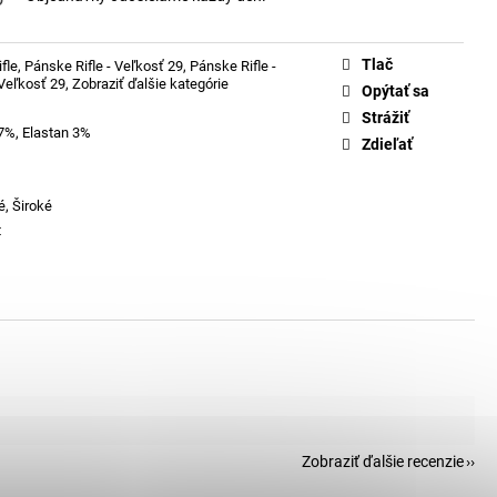
Tlač
fle
,
Pánske Rifle - Veľkosť 29
,
Pánske Rifle -
 Veľkosť 29
,
Zobraziť ďalšie kategórie
Opýtať sa
Strážiť
7%, Elastan 3%
Zdieľať
é, Široké
t
Zobraziť ďalšie recenzie