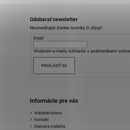
Z
á
Odoberať newsletter
p
Nezmeškajte žiadne novinky či zľavy!
ä
t
Email
i
Vložením e-mailu súhlasíte s
podmienkami ochra
e
PRIHLÁSIŤ SA
Informácie pre vás
Vrátenie tovaru
Kontakt
Doprava a platba