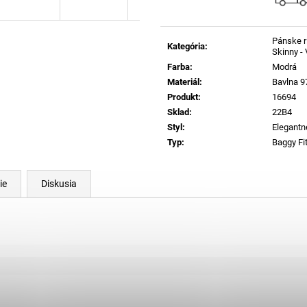
Pánske ri
Kategória
:
Skinny -
Farba
:
Modrá
Materiál
:
Bavlna 9
Produkt
:
16694
Sklad
:
22B4
Styl
:
Elegantn
Typ
:
Baggy Fi
ie
Diskusia