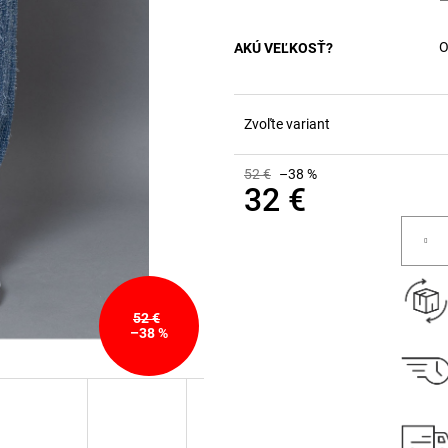
O
AKÚ VEĽKOSŤ?
Zvoľte variant
52 €
–38 %
32 €
Jednotková
cena:
52 €
–38 %