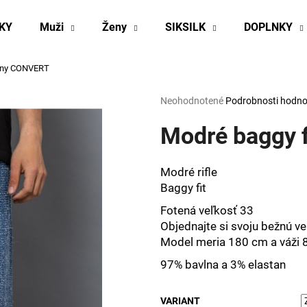
KY
Muži
Ženy
SIKSILK
DOPLNKY
žíny CONVERT
Čo potrebujete nájsť?
Priemerné
Neohodnotené
Podrobnosti hodno
hodnotenie
produktu
Modré baggy 
HĽADAŤ
je
0,0
z
Modré rifle
5
Odporúčame
Baggy fit
hviezdičiek.
Fotená veľkosť 33
Objednajte si svoju bežnú ve
Model meria 180 cm a váži 
97% bavlna a 3% elastan
VARIANT