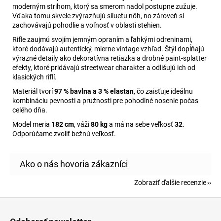
moderným strihom, ktorý sa smerom nadol postupne zužuje.
Vďaka tomu skvele zvýrazňujú siluetu nôh, no zároveň si
zachovávajú pohodlie a voľnosť v oblasti stehien.
Rifle zaujmú svojím jemným opraním a ľahkými odreninami,
ktoré dodávajú autentický, mierne vintage vzhľad. Štýl dopĺňajú
výrazné detaily ako dekoratívna retiazka a drobné paint-splatter
efekty, ktoré pridávajú streetwear charakter a odlišujú ich od
klasických riflí.
Materiál tvorí
97 % bavlna a 3 % elastan
, čo zaisťuje ideálnu
kombináciu pevnosti a pružnosti pre pohodlné nosenie počas
celého dňa.
Model meria
182 cm
, váži
80 kg
a má na sebe veľkosť
32
.
Odporúčame zvoliť bežnú veľkosť.
Zobraziť ďalšie recenzie
Z
á