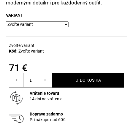
č
modernými detailmi pre každodenný outfit.
a
m
VARIANT
e
Zvoľte variant
Kód:
Zvoľte variant
71 €
Jednotková
DO KOŠÍKA
cena:
Vrátenie tovaru
14 dní na vrátenie.
Doprava zadarmo
Pri nákupe nad 60€.