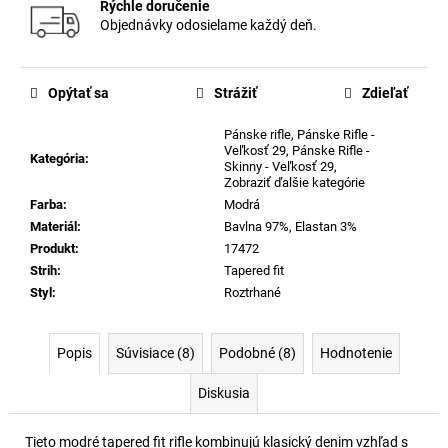
Rýchle doručenie
Objednávky odosielame každý deň.
Opýtať sa
Strážiť
Zdieľať
Pánske rifle
,
Pánske Rifle -
Veľkosť 29
,
Pánske Rifle -
Kategória
:
Skinny - Veľkosť 29
,
Zobraziť ďalšie kategórie
Farba
:
Modrá
Materiál
:
Bavlna 97%, Elastan 3%
Produkt
:
17472
Strih
:
Tapered fit
Styl
:
Roztrhané
Popis
Súvisiace (8)
Podobné (8)
Hodnotenie
Diskusia
Tieto modré tapered fit rifle kombinujú klasický denim vzhľad s