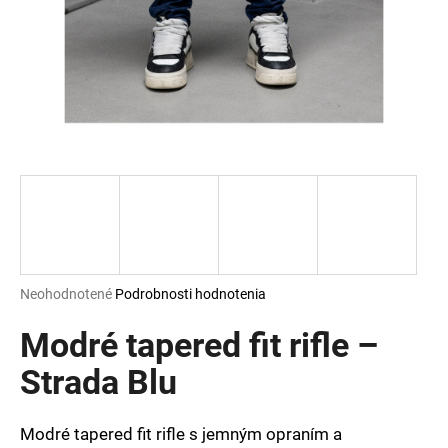
á
j
s
ť
?
HĽADAŤ
Priemerné
Neohodnotené
Podrobnosti hodnotenia
hodnotenie
O
produktu
Modré tapered fit rifle –
d
je
p
0,0
Strada Blu
o
z
r
5
ú
hviezdičiek.
Modré tapered fit rifle s jemným opraním a