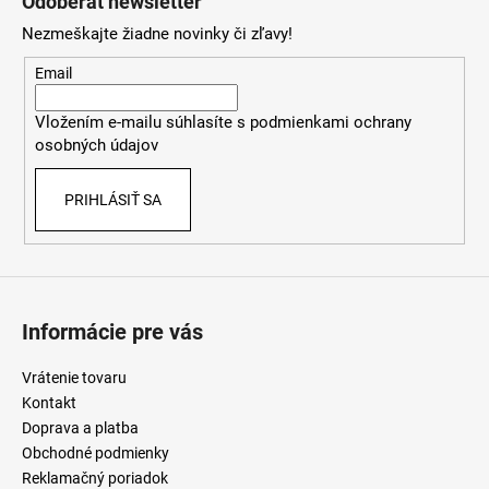
Odoberať newsletter
p
Nezmeškajte žiadne novinky či zľavy!
ä
t
Email
i
Vložením e-mailu súhlasíte s
podmienkami ochrany
e
osobných údajov
PRIHLÁSIŤ SA
Informácie pre vás
Vrátenie tovaru
Kontakt
Doprava a platba
Obchodné podmienky
Reklamačný poriadok