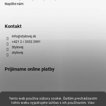
Napíšte nám
Kontakt
info
@
stylovej.sk
+421 2 / 3332 2991
Stylovej
stylovej
Prijímame online platby
Vytvoril Shoptet
Tento web používa súbory cookie. Ďalším prechádzaním
tohto webu vyjadrujete súhlas s ich používaním. Viac
Copyright 2026
Stylovej
. Všetky práva vyhradené.