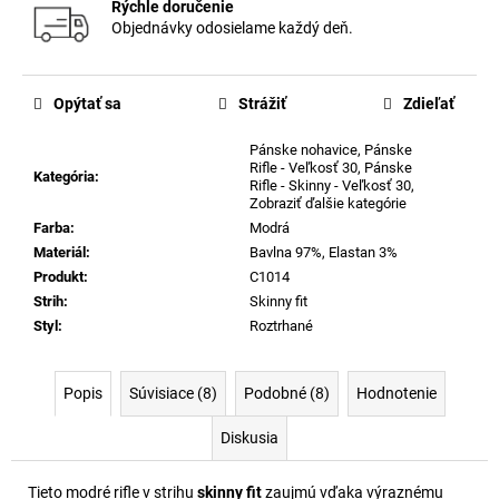
Rýchle doručenie
Objednávky odosielame každý deň.
Opýtať sa
Strážiť
Zdieľať
Pánske nohavice
,
Pánske
Rifle - Veľkosť 30
,
Pánske
Kategória
:
Rifle - Skinny - Veľkosť 30
,
Zobraziť ďalšie kategórie
Farba
:
Modrá
Materiál
:
Bavlna 97%, Elastan 3%
Produkt
:
C1014
Strih
:
Skinny fit
Styl
:
Roztrhané
Popis
Súvisiace (8)
Podobné (8)
Hodnotenie
Diskusia
Tieto modré rifle v strihu
skinny fit
zaujmú vďaka výraznému