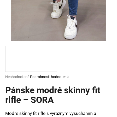
á
j
s
ť
?
HĽADAŤ
Priemerné
Neohodnotené
Podrobnosti hodnotenia
hodnotenie
O
produktu
Pánske modré skinny fit
d
je
p
0,0
rifle – SORA
o
z
r
5
ú
hviezdičiek.
Modré skinny fit rifle s výrazným vyšúchaním a