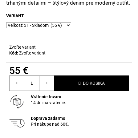
č
trhanými detailmi – štýlový denim pre moderný outfit.
a
m
VARIANT
e
Zvoľte variant
Kód:
Zvoľte variant
55 €
Jednotková
DO KOŠÍKA
cena:
Vrátenie tovaru
14 dní na vrátenie.
Doprava zadarmo
Pri nákupe nad 60€.