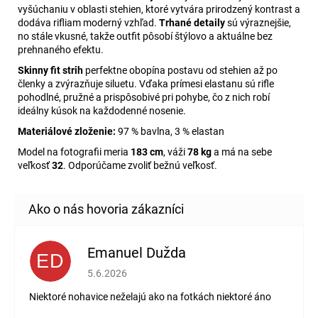
vyšúchaniu v oblasti stehien, ktoré vytvára prirodzený kontrast a
dodáva rifliam moderný vzhľad.
Trhané detaily
sú výraznejšie,
no stále vkusné, takže outfit pôsobí štýlovo a aktuálne bez
prehnaného efektu.
Skinny fit strih
perfektne obopína postavu od stehien až po
členky a zvýrazňuje siluetu. Vďaka prímesi elastanu sú rifle
pohodlné, pružné a prispôsobivé pri pohybe, čo z nich robí
ideálny kúsok na každodenné nosenie.
Materiálové zloženie:
97 % bavlna, 3 % elastan
Model na fotografii meria
183 cm
, váži
78 kg
a má na sebe
veľkosť
32
. Odporúčame zvoliť bežnú veľkosť.
Emanuel Dužda
ED
Hodnotenie obchodu je 2 z 5 hviezdičiek.
5.6.2026
Niektoré nohavice neželajú ako na fotkách niektoré áno