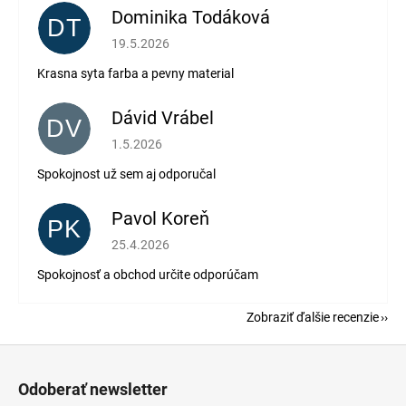
Dominika Todáková
DT
Hodnotenie obchodu je 5 z 5 hviezdičiek.
19.5.2026
Krasna syta farba a pevny material
Dávid Vrábel
DV
Hodnotenie obchodu je 5 z 5 hviezdičiek.
1.5.2026
Spokojnost už sem aj odporučal
Pavol Koreň
PK
Hodnotenie obchodu je 5 z 5 hviezdičiek.
25.4.2026
Spokojnosť a obchod určite odporúčam
Zobraziť ďalšie recenzie
Z
á
Odoberať newsletter
p