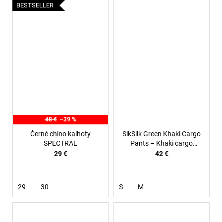
BESTSELLER
48 €
–39 %
Černé chino kalhoty
SikSilk Green Khaki Cargo
SPECTRAL
Pants – Khaki cargo
kalhoty
29 €
42 €
29
30
S
M