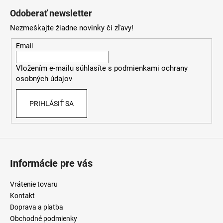
á
á
Odoberať newsletter
d
p
a
Nezmeškajte žiadne novinky či zľavy!
ä
c
t
Email
i
i
e
Vložením e-mailu súhlasíte s
podmienkami ochrany
e
p
osobných údajov
r
v
PRIHLÁSIŤ SA
k
y
v
ý
p
i
Informácie pre vás
s
u
Vrátenie tovaru
Kontakt
Doprava a platba
Obchodné podmienky