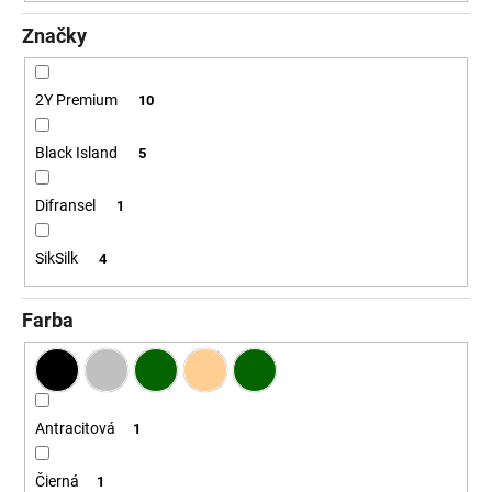
č
a
Značky
m
e
2Y Premium
10
Black Island
5
Difransel
1
SikSilk
4
Farba
Antracitová
1
Čierná
1