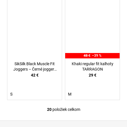
48 €
–39 %
SikSilk Black Muscle Fit
Khaki regular fit kalhoty
Joggers – Černé joggery
TARRAGON
s přiléhavým střihem
42 €
29 €
S
M
20
položiek celkom
O
v
Z
l