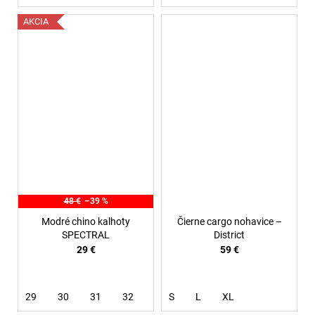
AKCIA
48 €
–39 %
Modré chino kalhoty
Čierne cargo nohavice –
SPECTRAL
District
29 €
59 €
29
30
31
32
S
L
XL