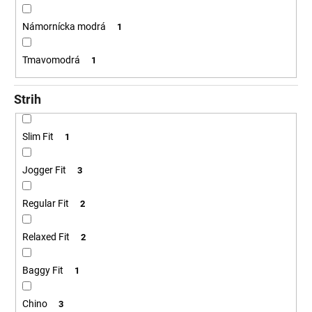
Námornícka modrá
1
Tmavomodrá
1
Strih
Slim Fit
1
Jogger Fit
3
Regular Fit
2
Relaxed Fit
2
Baggy Fit
1
Chino
3