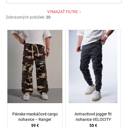
VYMAZAŤ FILTRE
Zobrazených položiek:
20
V
ý
p
i
s
p
r
o
d
u
k
t
Pánske maskáčové cargo
Antracitové jogger fit
o
nohavice – Ranger
nohavice VELOCITY
59 €
55 €