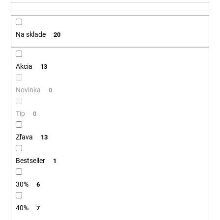
u
á
k
j
t
Na sklade
20
s
o
ť
v
?
Akcia
13
Novinka
0
Tip
HĽADAŤ
0
Zľava
13
O
Bestseller
1
d
p
30%
6
o
r
40%
7
ú