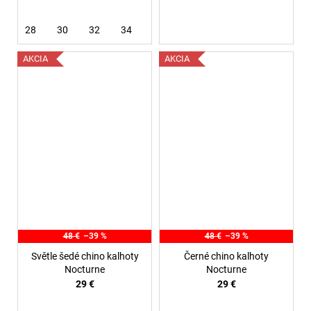
28
30
32
34
36
38
AKCIA
AKCIA
48 €
–39 %
48 €
–39 %
Světle šedé chino kalhoty
Černé chino kalhoty
Nocturne
Nocturne
29 €
29 €