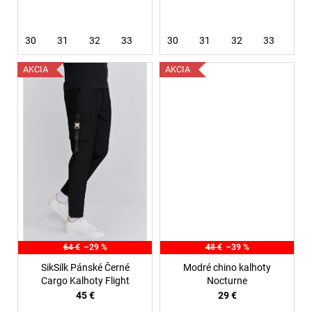
v
30
31
32
33
34
30
36
31
38
32
33
36
AKCIA
AKCIA
64 €
–29 %
48 €
–39 %
SikSilk Pánské Černé
Modré chino kalhoty
Cargo Kalhoty Flight
Nocturne
45 €
29 €