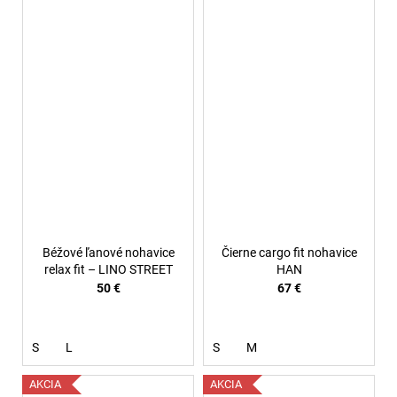
Béžové ľanové nohavice
Čierne cargo fit nohavice
relax fit – LINO STREET
HAN
50 €
67 €
S
L
S
M
AKCIA
AKCIA