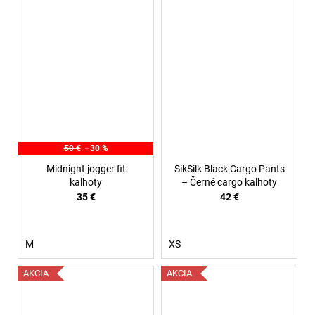
50 €
–30 %
Midnight jogger fit
SikSilk Black Cargo Pants
kalhoty
– Černé cargo kalhoty
35 €
42 €
M
XS
AKCIA
AKCIA