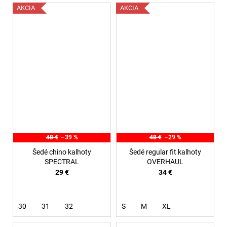
AKCIA
AKCIA
48 €
–39 %
48 €
–29 %
Šedé chino kalhoty
Šedé regular fit kalhoty
SPECTRAL
OVERHAUL
29 €
34 €
30
31
32
S
M
XL