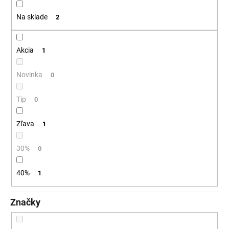
t
á
Na sklade
2
o
j
v
s
ť
Akcia
1
?
Novinka
0
Tip
0
HĽADAŤ
Zľava
1
30%
0
O
d
40%
1
p
o
Značky
r
ú