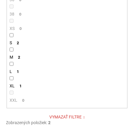
38
0
XS
0
S
2
M
2
L
1
XL
1
XXL
0
VYMAZAŤ FILTRE
Zobrazených položiek:
2