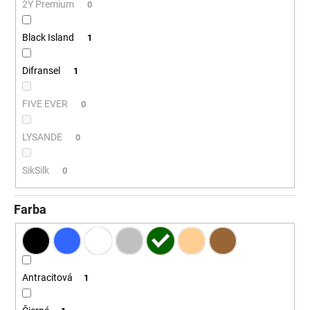
č
2Y Premium
0
a
m
Black Island
1
e
Difransel
1
FIVE EVER
0
LYSANDE
0
SikSilk
0
Farba
Antracitová
1