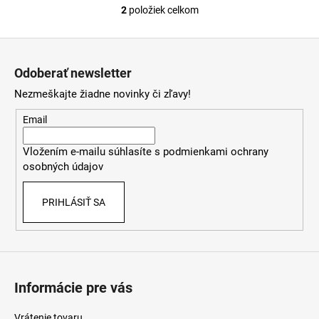
2
položiek celkom
O
v
Z
l
á
á
Odoberať newsletter
d
p
a
Nezmeškajte žiadne novinky či zľavy!
ä
c
t
Email
i
i
e
Vložením e-mailu súhlasíte s
podmienkami ochrany
e
p
osobných údajov
r
v
PRIHLÁSIŤ SA
k
y
v
ý
p
i
Informácie pre vás
s
u
Vrátenie tovaru