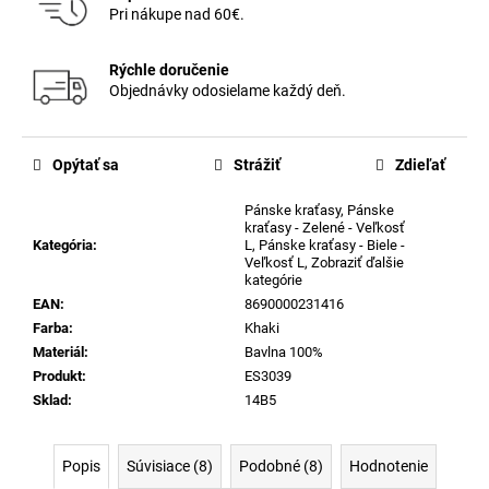
Pri nákupe nad 60€.
Rýchle doručenie
Objednávky odosielame každý deň.
Opýtať sa
Strážiť
Zdieľať
Pánske kraťasy
,
Pánske
kraťasy - Zelené - Veľkosť
Kategória
:
L
,
Pánske kraťasy - Biele -
Veľkosť L
,
Zobraziť ďalšie
kategórie
EAN
:
8690000231416
Farba
:
Khaki
Materiál
:
Bavlna 100%
Produkt
:
ES3039
Sklad
:
14B5
Popis
Súvisiace (8)
Podobné (8)
Hodnotenie