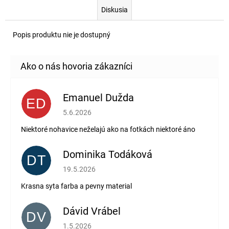
Diskusia
Popis produktu nie je dostupný
Emanuel Dužda
ED
Hodnotenie obchodu je 2 z 5 hviezdičiek.
5.6.2026
Niektoré nohavice neželajú ako na fotkách niektoré áno
Dominika Todáková
DT
Hodnotenie obchodu je 5 z 5 hviezdičiek.
19.5.2026
Krasna syta farba a pevny material
Dávid Vrábel
DV
Hodnotenie obchodu je 5 z 5 hviezdičiek.
1.5.2026