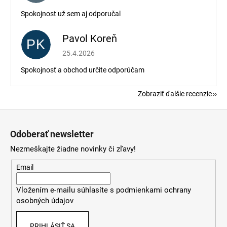
Spokojnost už sem aj odporučal
Pavol Koreň
PK
Hodnotenie obchodu je 5 z 5 hviezdičiek.
25.4.2026
Spokojnosť a obchod určite odporúčam
Zobraziť ďalšie recenzie
Z
á
Odoberať newsletter
p
Nezmeškajte žiadne novinky či zľavy!
ä
t
Email
i
Vložením e-mailu súhlasíte s
podmienkami ochrany
e
osobných údajov
PRIHLÁSIŤ SA