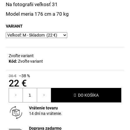
č
Na fotografii veľkosť 31
a
m
Model meria 176 cm a 70 kg
e
VARIANT
Zvoľte variant
Kód:
Zvoľte variant
36 €
–38 %
22 €
Jednotková
DO KOŠÍKA
cena:
Vrátenie tovaru
14 dní na vrátenie.
Doprava zadarmo