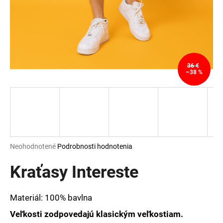
á
j
s
ť
?
36 €
–38 %
HĽADAŤ
Priemerné
Neohodnotené
Podrobnosti hodnotenia
hodnotenie
O
produktu
Kraťasy Intereste
d
je
p
0,0
o
z
Materiál: 100% bavlna
r
5
ú
hviezdičiek.
Veľkosti zodpovedajú klasickým veľkostiam.