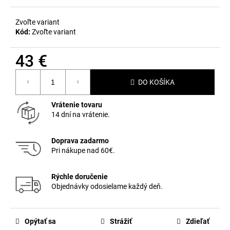
č
a
m
Zvoľte variant
Kód:
Zvoľte variant
e
43 €
Jednotková
DO KOŠÍKA
cena:
Vrátenie tovaru
14 dní na vrátenie.
Doprava zadarmo
Pri nákupe nad 60€.
Rýchle doručenie
Objednávky odosielame každý deň.
Opýtať sa
Strážiť
Zdieľať