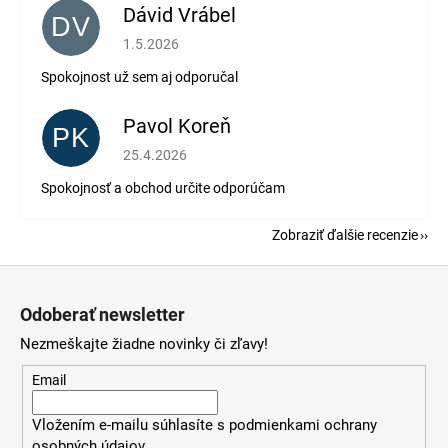
Dávid Vrábel
DV
Hodnotenie obchodu je 5 z 5 hviezdičiek.
1.5.2026
Spokojnost už sem aj odporučal
Pavol Koreň
PK
Hodnotenie obchodu je 5 z 5 hviezdičiek.
25.4.2026
Spokojnosť a obchod určite odporúčam
Zobraziť ďalšie recenzie
Z
á
Odoberať newsletter
p
Nezmeškajte žiadne novinky či zľavy!
ä
t
Email
i
Vložením e-mailu súhlasíte s
podmienkami ochrany
e
osobných údajov