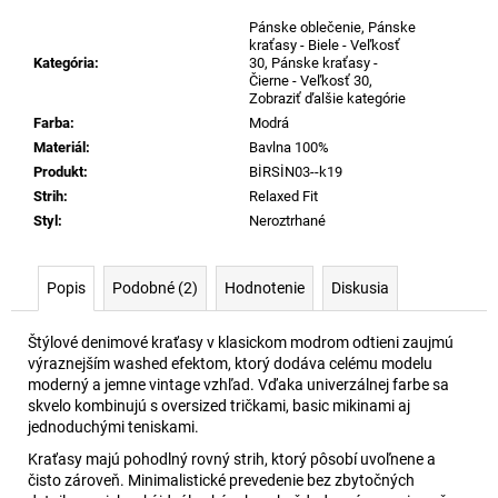
Pánske oblečenie
,
Pánske
kraťasy - Biele - Veľkosť
Kategória
:
30
,
Pánske kraťasy -
Čierne - Veľkosť 30
,
Zobraziť ďalšie kategórie
Farba
:
Modrá
Materiál
:
Bavlna 100%
Produkt
:
BİRSİN03--k19
Strih
:
Relaxed Fit
Styl
:
Neroztrhané
Popis
Podobné (2)
Hodnotenie
Diskusia
Štýlové denimové kraťasy v klasickom modrom odtieni zaujmú
výraznejším washed efektom, ktorý dodáva celému modelu
moderný a jemne vintage vzhľad. Vďaka univerzálnej farbe sa
skvelo kombinujú s oversized tričkami, basic mikinami aj
jednoduchými teniskami.
Kraťasy majú pohodlný rovný strih, ktorý pôsobí uvoľnene a
čisto zároveň. Minimalistické prevedenie bez zbytočných