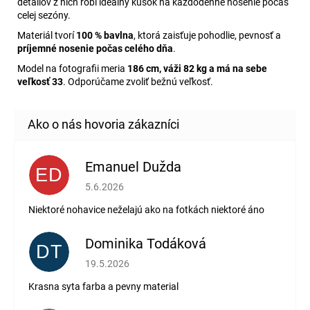
detailov z nich robí ideálny kúsok na každodenné nosenie počas
celej sezóny.
Materiál tvorí
100 % bavlna
, ktorá zaisťuje pohodlie, pevnosť a
príjemné nosenie počas celého dňa
.
Model na fotografii meria
186 cm, váži 82 kg a má na sebe
veľkosť 33
. Odporúčame zvoliť bežnú veľkosť.
Emanuel Dužda
ED
Hodnotenie obchodu je 2 z 5 hviezdičiek.
5.6.2026
Niektoré nohavice neželajú ako na fotkách niektoré áno
Dominika Todáková
DT
Hodnotenie obchodu je 5 z 5 hviezdičiek.
19.5.2026
Krasna syta farba a pevny material