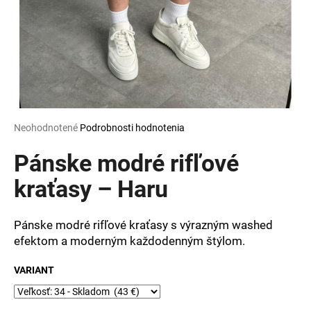
á
j
s
ť
?
Priemerné
Neohodnotené
Podrobnosti hodnotenia
hodnotenie
produktu
Pánske modré rifľové
HĽADAŤ
je
0,0
kraťasy – Haru
z
5
O
hviezdičiek.
Pánske modré rifľové kraťasy s výrazným washed
d
efektom a moderným každodenným štýlom.
p
o
VARIANT
r
ú