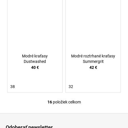
Modré kraťasy
Modré roztrhané kraťasy
Dustwashed
Summergrit
40 €
42 €
38
32
16
položiek celkom
O
v
Z
l
á
á
Odoberať newsletter