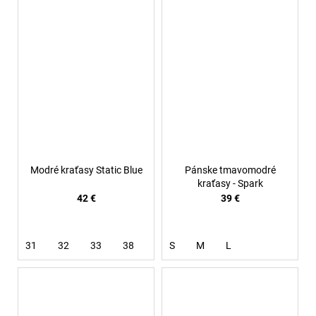
Modré kraťasy Static Blue
Pánske tmavomodré
kraťasy - Spark
42 €
39 €
31
32
33
38
S
M
L