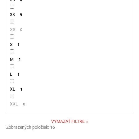
38
9
XS
0
S
1
M
1
L
1
XL
1
XXL
0
VYMAZAŤ FILTRE
Zobrazených položiek:
16