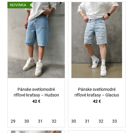
V
NOVINKA
ý
p
i
s
p
r
o
d
u
k
t
Pánske svetlomodré
Pánske svetlomodré
o
rifľové kraťasy – Hudson
rifľové kraťasy – Glacius
42 €
42 €
v
29
30
31
32
33
30
34
31
36
32
33
36