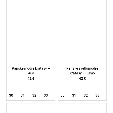
Pánske modré kraťasy –
Pánske svetlomodré
AOI
kraťasy – Kumo
42 €
42 €
30
31
32
33
34
30
36
31
38
32
33
34