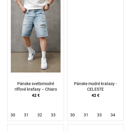
Pánske svetlomodré
Pánske modré kratasy -
rifľové kraťasy – Chiaro
CELESTE
42 €
42 €
30
31
32
33
34
30
36
31
38
33
34
36