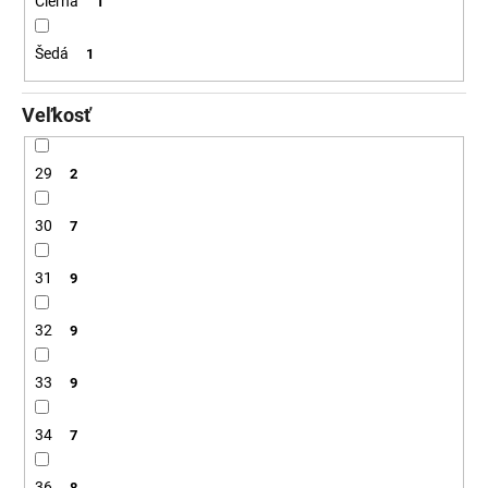
Čierná
1
Šedá
1
Veľkosť
29
2
30
7
31
9
32
9
33
9
34
7
36
8