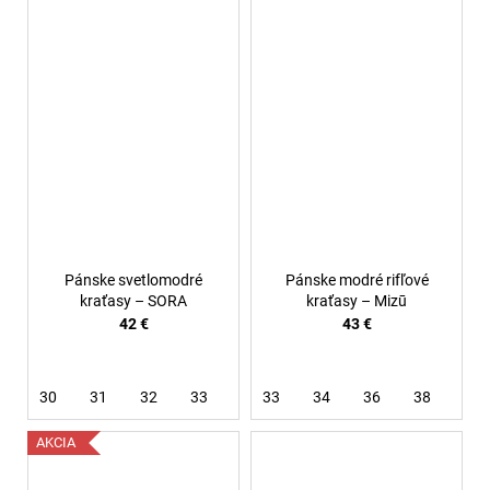
Pánske svetlomodré
Pánske modré rifľové
kraťasy – SORA
kraťasy – Mizū
42 €
43 €
30
31
32
33
38
33
34
36
38
AKCIA