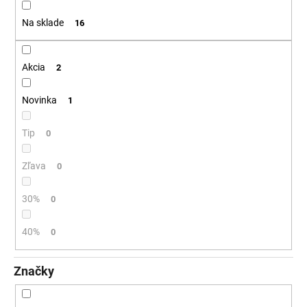
t
á
Na sklade
16
o
j
v
s
ť
Akcia
2
?
Novinka
1
Tip
0
HĽADAŤ
Zľava
0
30%
0
O
d
40%
0
p
o
Značky
r
ú