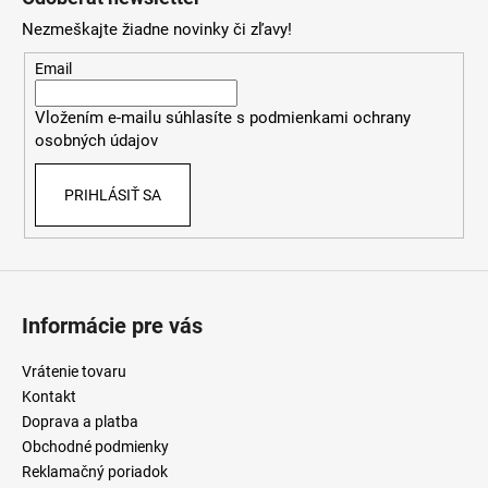
d
p
a
Nezmeškajte žiadne novinky či zľavy!
ä
c
t
Email
i
i
e
Vložením e-mailu súhlasíte s
podmienkami ochrany
e
p
osobných údajov
r
v
PRIHLÁSIŤ SA
k
y
v
ý
p
i
Informácie pre vás
s
u
Vrátenie tovaru
Kontakt
Doprava a platba
Obchodné podmienky
Reklamačný poriadok