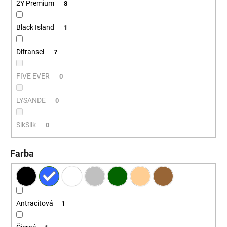
č
2Y Premium
8
a
m
Black Island
1
e
Difransel
7
FIVE EVER
0
LYSANDE
0
SikSilk
0
Farba
Antracitová
1