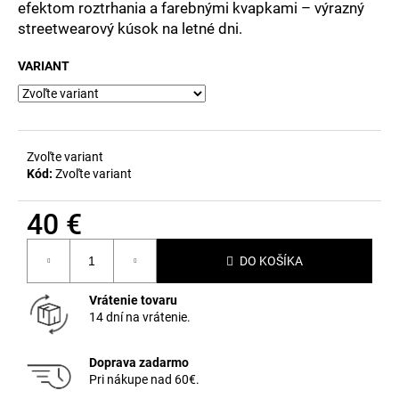
č
efektom roztrhania a farebnými kvapkami – výrazný
a
streetwearový kúsok na letné dni.
m
e
VARIANT
Zvoľte variant
Kód:
Zvoľte variant
40 €
Jednotková
DO KOŠÍKA
cena:
Vrátenie tovaru
14 dní na vrátenie.
Doprava zadarmo
Pri nákupe nad 60€.