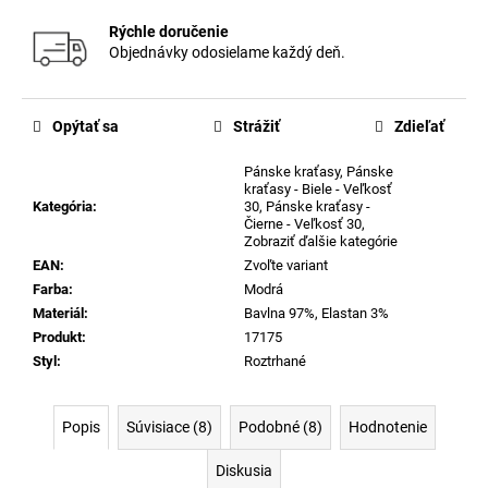
Rýchle doručenie
Objednávky odosielame každý deň.
Opýtať sa
Strážiť
Zdieľať
Pánske kraťasy
,
Pánske
kraťasy - Biele - Veľkosť
Kategória
:
30
,
Pánske kraťasy -
Čierne - Veľkosť 30
,
Zobraziť ďalšie kategórie
EAN
:
Zvoľte variant
Farba
:
Modrá
Materiál
:
Bavlna 97%, Elastan 3%
Produkt
:
17175
Styl
:
Roztrhané
Popis
Súvisiace (8)
Podobné (8)
Hodnotenie
Diskusia