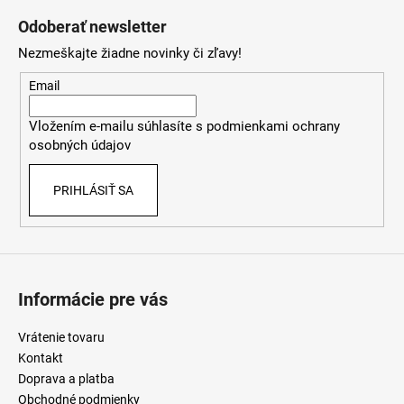
á
Odoberať newsletter
p
Nezmeškajte žiadne novinky či zľavy!
ä
t
Email
i
Vložením e-mailu súhlasíte s
podmienkami ochrany
e
osobných údajov
PRIHLÁSIŤ SA
Informácie pre vás
Vrátenie tovaru
Kontakt
Doprava a platba
Obchodné podmienky