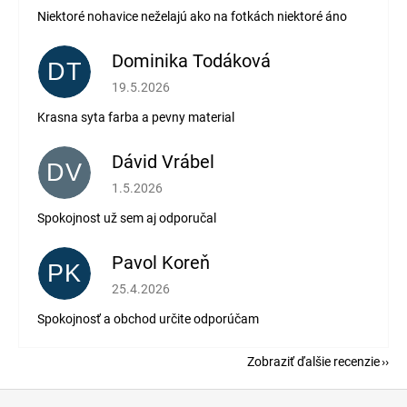
Niektoré nohavice neželajú ako na fotkách niektoré áno
Dominika Todáková
DT
Hodnotenie obchodu je 5 z 5 hviezdičiek.
19.5.2026
Krasna syta farba a pevny material
Dávid Vrábel
DV
Hodnotenie obchodu je 5 z 5 hviezdičiek.
1.5.2026
Spokojnost už sem aj odporučal
Pavol Koreň
PK
Hodnotenie obchodu je 5 z 5 hviezdičiek.
25.4.2026
Spokojnosť a obchod určite odporúčam
Zobraziť ďalšie recenzie
Z