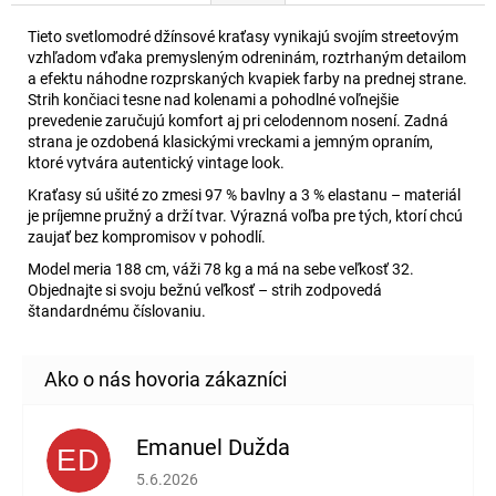
Tieto svetlomodré džínsové kraťasy vynikajú svojím streetovým
vzhľadom vďaka premysleným odreninám, roztrhaným detailom
a efektu náhodne rozprskaných kvapiek farby na prednej strane.
Strih končiaci tesne nad kolenami a pohodlné voľnejšie
prevedenie zaručujú komfort aj pri celodennom nosení. Zadná
strana je ozdobená klasickými vreckami a jemným opraním,
ktoré vytvára autentický vintage look.
Kraťasy sú ušité zo zmesi 97 % bavlny a 3 % elastanu – materiál
je príjemne pružný a drží tvar. Výrazná voľba pre tých, ktorí chcú
zaujať bez kompromisov v pohodlí.
Model meria 188 cm, váži 78 kg a má na sebe veľkosť 32.
Objednajte si svoju bežnú veľkosť – strih zodpovedá
štandardnému číslovaniu.
Emanuel Dužda
ED
Hodnotenie obchodu je 2 z 5 hviezdičiek.
5.6.2026