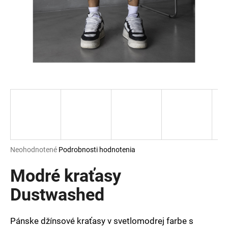
á
j
s
ť
?
HĽADAŤ
Priemerné
Neohodnotené
Podrobnosti hodnotenia
hodnotenie
O
produktu
Modré kraťasy
d
je
p
0,0
Dustwashed
o
z
r
5
ú
hviezdičiek.
Pánske džínsové kraťasy v svetlomodrej farbe s