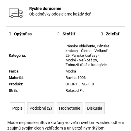
Rýchle doručenie
Objednávky odosielame každý deň.
Opýtať sa
Strážiť
Zdieľať
Pánske oblečenie
,
Pánske
kraťasy - Čierne - Veľkosť
Kategória
:
29
,
Pánske kraťasy -
Modré - Veľkosť 29
,
Zobraziť ďalšie kategórie
Farba
:
Modrá
Materiál
:
Bavlna 100%
Produkt
:
SHORT LINE-K10
Strih
:
Relaxed Fit
Popis
Podobné (2)
Hodnotenie
Diskusia
Moderné pánske rifľové kraťasy vo veľmi svetlom washed odtieni
zaujmú svojím clean vzhľadom a univerzálnym štýlom.