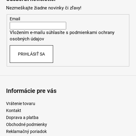
p
Nezmeškajte žiadne novinky či zľavy!
ä
t
Email
i
Vložením e-mailu súhlasíte s
podmienkami ochrany
e
osobných údajov
PRIHLÁSIŤ SA
Informácie pre vás
Vrátenie tovaru
Kontakt
Doprava a platba
Obchodné podmienky
Reklamačný poriadok