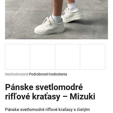
á
j
s
ť
?
HĽADAŤ
Priemerné
Neohodnotené
Podrobnosti hodnotenia
hodnotenie
O
produktu
Pánske svetlomodré
d
je
p
0,0
rifľové kraťasy – Mizuki
o
z
r
5
ú
hviezdičiek.
Pánske svetlomodré rifľové kraťasy s čistým