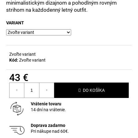
č
minimalistickým dizajnom a pohodlným rovným
a
strihom na každodenný letný outfit.
m
e
VARIANT
Zvoľte variant
Kód:
Zvoľte variant
43 €
Jednotková
DO KOŠÍKA
cena:
Vrátenie tovaru
14 dní na vrátenie.
Doprava zadarmo
Pri nákupe nad 60€.