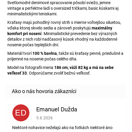
Svetlomodré denimové spracovanie pôsobí sviežo, jemne
vintage a perfektne ladí s oversized tričkami, basic kúskami aj
minimalistickými teniskami.
Kraťasy majú pohodlný rovný strih s mierne voľnejšou siluetou,
vďaka ktorej skvelo sedia a zároveň poskytujú
maximálny
komfort pri nosení
. Minimalistické prevedenie bez výrazných
detailov z nich robí nadčasový kúsok vhodný na každodenné
nosenie počas teplejších dní.
Materiál tvorí
100 % bavlna
, takže sú kraťasy pevné, priedušné a
príjemné na nosenie počas celého dňa.
Model na fotografii meria
186 cm, váži 82 kg a má na sebe
veľkosť 33
. Odporúčame zvoliť bežnú veľkosť.
Emanuel Dužda
ED
Hodnotenie obchodu je 2 z 5 hviezdičiek.
5.6.2026
Niektoré nohavice neželajú ako na fotkách niektoré áno