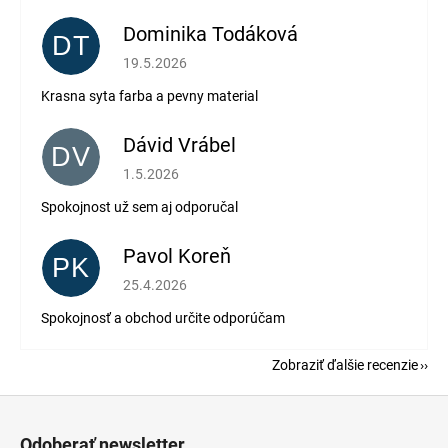
Dominika Todáková
DT
Hodnotenie obchodu je 5 z 5 hviezdičiek.
19.5.2026
Krasna syta farba a pevny material
Dávid Vrábel
DV
Hodnotenie obchodu je 5 z 5 hviezdičiek.
1.5.2026
Spokojnost už sem aj odporučal
Pavol Koreň
PK
Hodnotenie obchodu je 5 z 5 hviezdičiek.
25.4.2026
Spokojnosť a obchod určite odporúčam
Zobraziť ďalšie recenzie
Z
á
Odoberať newsletter