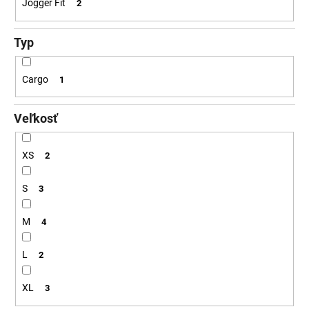
Jogger Fit
2
Typ
Cargo
1
Veľkosť
XS
2
S
3
M
4
L
2
XL
3