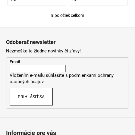
8
položiek celkom
O
v
Z
l
á
á
Odoberať newsletter
d
p
a
Nezmeškajte žiadne novinky či zľavy!
ä
c
t
Email
i
i
e
Vložením e-mailu súhlasíte s
podmienkami ochrany
e
p
osobných údajov
r
v
PRIHLÁSIŤ SA
k
y
v
ý
p
i
Informácie pre vás