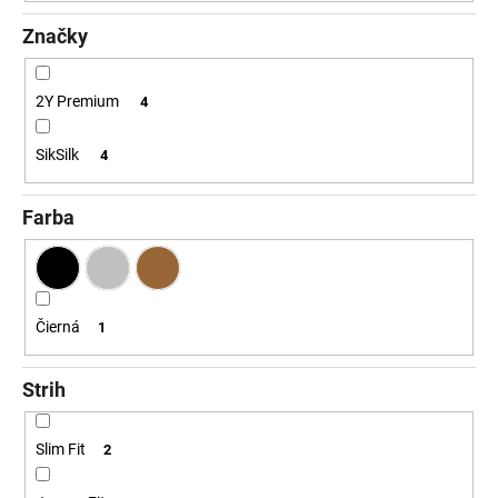
č
a
Značky
m
e
2Y Premium
4
SikSilk
4
Farba
Čierná
1
Strih
Slim Fit
2