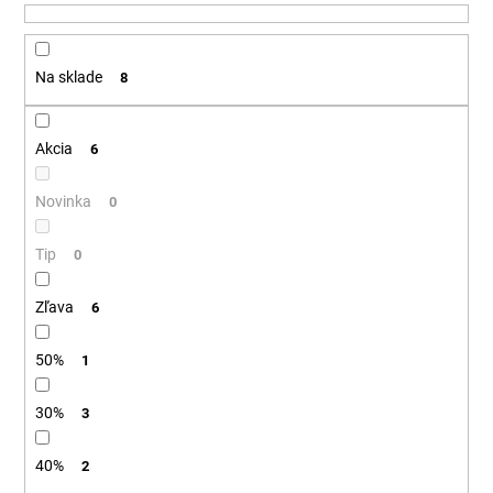
u
á
k
j
t
Na sklade
8
s
o
ť
v
?
Akcia
6
Novinka
0
Tip
HĽADAŤ
0
Zľava
6
O
50%
1
d
p
30%
3
o
r
40%
2
ú