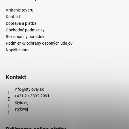
s
u
Vrátenie tovaru
Kontakt
Doprava a platba
Obchodné podmienky
Reklamačný poriadok
Podmienky ochrany osobných údajov
Napíšte nám
Kontakt
info
@
stylovej.sk
+421 2 / 3332 2991
Stylovej
stylovej