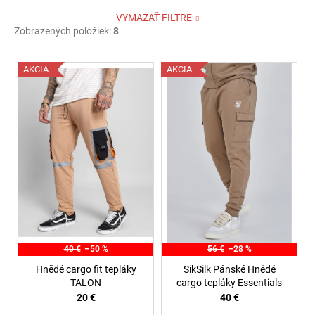
VYMAZAŤ FILTRE
Zobrazených položiek:
8
V
AKCIA
AKCIA
ý
p
i
s
p
r
o
d
u
k
40 €
–50 %
56 €
–28 %
t
Hnědé cargo fit tepláky
SikSilk Pánské Hnědé
o
TALON
cargo tepláky Essentials
20 €
40 €
v