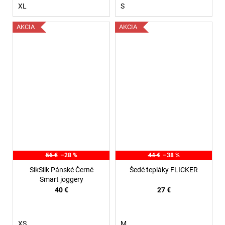
XL
S
AKCIA
AKCIA
56 €
–28 %
44 €
–38 %
SikSilk Pánské Černé
Šedé tepláky FLICKER
Smart joggery
40 €
27 €
XS
M