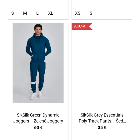
S
M
L
XL
XS
S
AKCIA
SikSilk Green Dynamic
SikSilk Grey Essentials
Joggers – Zelené Joggery
Poly Track Pants – Šedé
poly track tepláky
60 €
35 €