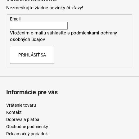
p
Nezmeškajte žiadne novinky či zľavy!
ä
t
Email
i
Vložením e-mailu súhlasíte s
podmienkami ochrany
e
osobných údajov
PRIHLÁSIŤ SA
Informácie pre vás
Vrátenie tovaru
Kontakt
Doprava a platba
Obchodné podmienky
Reklamačný poriadok