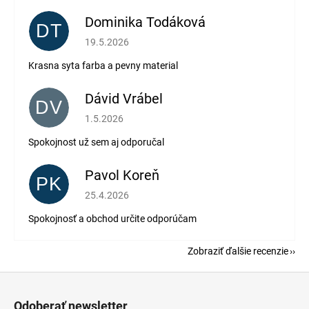
Dominika Todáková
DT
Hodnotenie obchodu je 5 z 5 hviezdičiek.
19.5.2026
Krasna syta farba a pevny material
Dávid Vrábel
DV
Hodnotenie obchodu je 5 z 5 hviezdičiek.
1.5.2026
Spokojnost už sem aj odporučal
Pavol Koreň
PK
Hodnotenie obchodu je 5 z 5 hviezdičiek.
25.4.2026
Spokojnosť a obchod určite odporúčam
Zobraziť ďalšie recenzie
Z
á
Odoberať newsletter