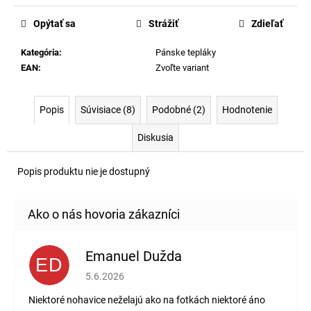
Opýtať sa
Strážiť
Zdieľať
Kategória
:
Pánske tepláky
EAN
:
Zvoľte variant
Popis
Súvisiace (8)
Podobné (2)
Hodnotenie
Diskusia
Popis produktu nie je dostupný
Emanuel Dužda
ED
Hodnotenie obchodu je 2 z 5 hviezdičiek.
5.6.2026
Niektoré nohavice neželajú ako na fotkách niektoré áno