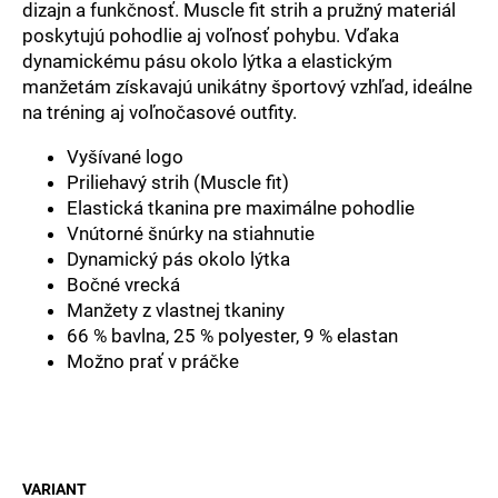
č
dizajn a funkčnosť. Muscle fit strih a pružný materiál
a
poskytujú pohodlie aj voľnosť pohybu. Vďaka
m
dynamickému pásu okolo lýtka a elastickým
e
manžetám získavajú unikátny športový vzhľad, ideálne
na tréning aj voľnočasové outfity.
Vyšívané logo
Priliehavý strih (Muscle fit)
Elastická tkanina pre maximálne pohodlie
Vnútorné šnúrky na stiahnutie
Dynamický pás okolo lýtka
Bočné vrecká
Manžety z vlastnej tkaniny
66 % bavlna, 25 % polyester, 9 % elastan
Možno prať v práčke
VARIANT