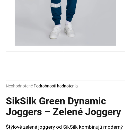
á
j
s
ť
?
HĽADAŤ
Priemerné
Neohodnotené
Podrobnosti hodnotenia
hodnotenie
O
produktu
SikSilk Green Dynamic
d
je
p
0,0
Joggers – Zelené Joggery
o
z
r
5
ú
hviezdičiek.
Štýlové zelené joggery od SikSilk kombinujú moderný