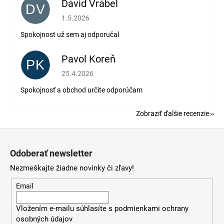
Dávid Vrábel
DV
Hodnotenie obchodu je 5 z 5 hviezdičiek.
1.5.2026
Spokojnost už sem aj odporučal
Pavol Koreň
PK
Hodnotenie obchodu je 5 z 5 hviezdičiek.
25.4.2026
Spokojnosť a obchod určite odporúčam
Zobraziť ďalšie recenzie
Z
á
Odoberať newsletter
p
Nezmeškajte žiadne novinky či zľavy!
ä
t
Email
i
Vložením e-mailu súhlasíte s
podmienkami ochrany
e
osobných údajov