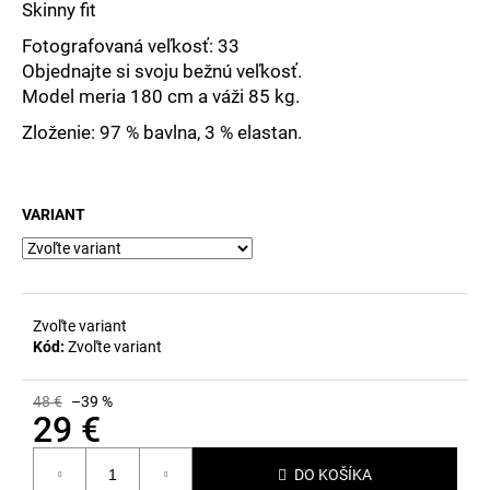
č
Skinny fit
a
Fotografovaná veľkosť: 33
m
Objednajte si svoju bežnú veľkosť.
e
Model meria 180 cm a váži 85 kg.
Zloženie: 97 % bavlna, 3 % elastan.
VARIANT
Zvoľte variant
Kód:
Zvoľte variant
48 €
–39 %
29 €
Jednotková
DO KOŠÍKA
cena: