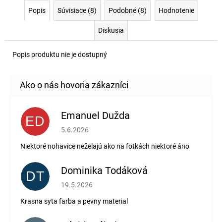
Popis
Súvisiace (8)
Podobné (8)
Hodnotenie
Diskusia
Popis produktu nie je dostupný
Emanuel Dužda
ED
Hodnotenie obchodu je 2 z 5 hviezdičiek.
5.6.2026
Niektoré nohavice neželajú ako na fotkách niektoré áno
Dominika Todáková
DT
Hodnotenie obchodu je 5 z 5 hviezdičiek.
19.5.2026
Krasna syta farba a pevny material