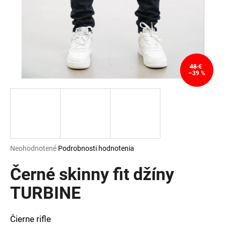
á
j
s
ť
?
48 €
–39 %
HĽADAŤ
Priemerné
Neohodnotené
Podrobnosti hodnotenia
hodnotenie
O
produktu
Černé skinny fit džíny
d
je
p
0,0
TURBINE
o
z
r
5
ú
hviezdičiek.
Čierne rifle