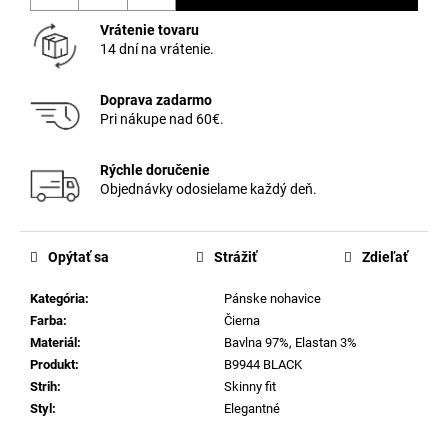
Vrátenie tovaru
14 dní na vrátenie.
Doprava zadarmo
Pri nákupe nad 60€.
Rýchle doručenie
Objednávky odosielame každý deň.
Opýtať sa
Strážiť
Zdieľať
Kategória
:
Pánske nohavice
Farba
:
Čierna
Materiál
:
Bavlna 97%, Elastan 3%
Produkt
:
B9944 BLACK
Strih
:
Skinny fit
Styl
:
Elegantné