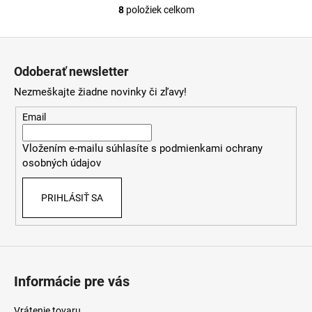
8
položiek celkom
O
v
Z
l
á
á
Odoberať newsletter
d
p
a
Nezmeškajte žiadne novinky či zľavy!
ä
c
t
Email
i
i
e
Vložením e-mailu súhlasíte s
podmienkami ochrany
e
p
osobných údajov
r
v
PRIHLÁSIŤ SA
k
y
v
ý
p
i
Informácie pre vás
s
u
Vrátenie tovaru