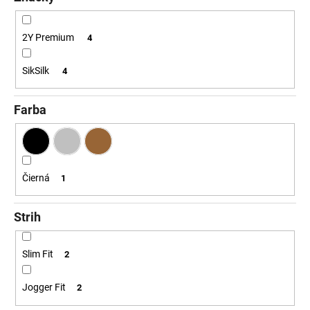
č
a
m
2Y Premium
4
e
SikSilk
4
Farba
Čierná
1
Strih
Slim Fit
2
Jogger Fit
2