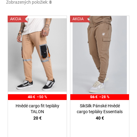
Zobrazených položiek:
8
V
AKCIA
AKCIA
ý
p
i
s
p
r
o
d
u
k
40 €
–50 %
56 €
–28 %
t
Hnědé cargo fit tepláky
SikSilk Pánské Hnědé
o
TALON
cargo tepláky Essentials
20 €
40 €
v