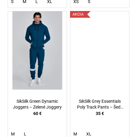
S
M
L
XL
XS
S
AKCIA
SikSilk Green Dynamic
SikSilk Grey Essentials
Joggers – Zelené Joggery
Poly Track Pants – Šedé
poly track tepláky
60 €
35 €
M
L
M
XL