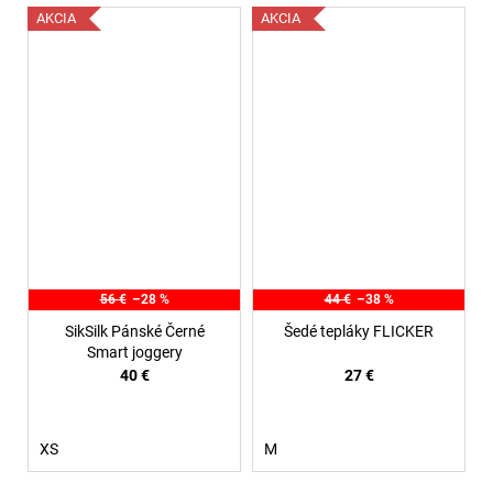
AKCIA
AKCIA
56 €
–28 %
44 €
–38 %
SikSilk Pánské Černé
Šedé tepláky FLICKER
Smart joggery
40 €
27 €
XS
M