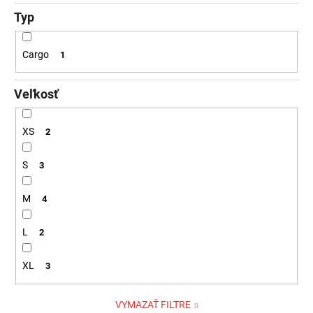
Typ
Cargo
1
Veľkosť
XS
2
S
3
M
4
L
2
XL
3
VYMAZAŤ FILTRE