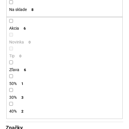
t
á
Na sklade
8
o
j
v
s
ť
Akcia
6
?
Novinka
0
Tip
0
HĽADAŤ
Zľava
6
50%
1
O
d
30%
3
p
o
40%
2
r
ú
Značky