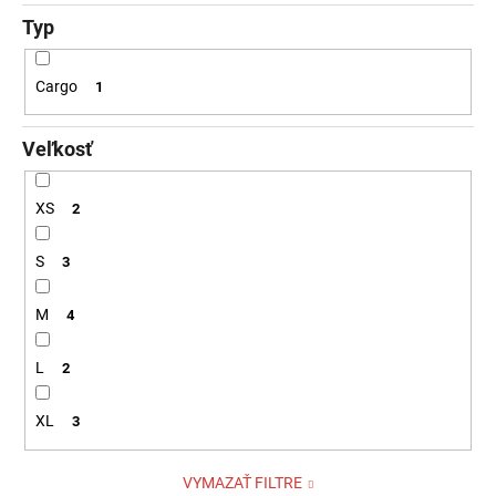
Typ
Cargo
1
Veľkosť
XS
2
S
3
M
4
L
2
XL
3
VYMAZAŤ FILTRE