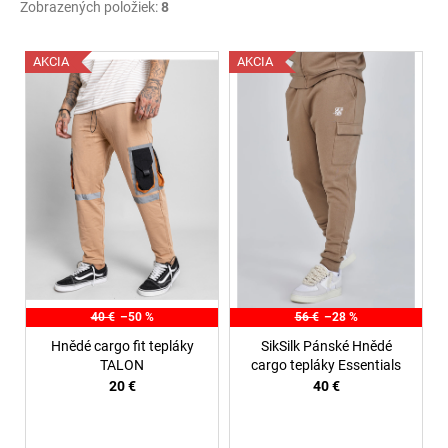
Zobrazených položiek:
8
V
AKCIA
AKCIA
ý
p
i
s
p
r
o
d
u
k
40 €
–50 %
56 €
–28 %
t
Hnědé cargo fit tepláky
SikSilk Pánské Hnědé
o
TALON
cargo tepláky Essentials
20 €
40 €
v