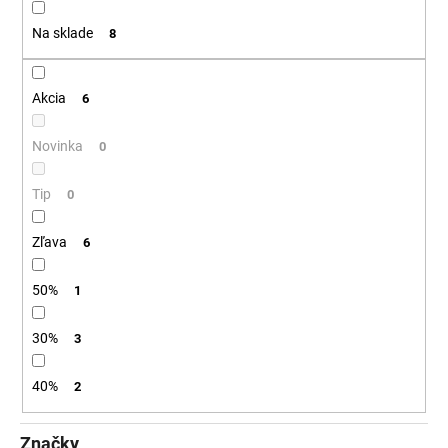
t
á
Na sklade
8
o
j
v
s
ť
Akcia
6
?
Novinka
0
Tip
0
HĽADAŤ
Zľava
6
50%
1
O
d
30%
3
p
o
40%
2
r
ú
Značky