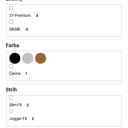
č
a
m
2Y Premium
4
e
SikSilk
4
Farba
Čierná
1
Strih
Slim Fit
2
Jogger Fit
2