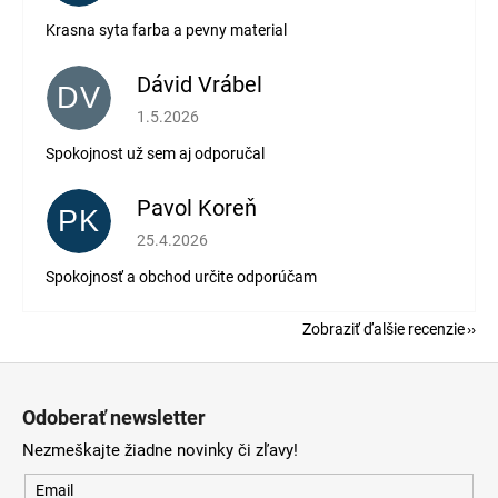
Krasna syta farba a pevny material
Dávid Vrábel
DV
Hodnotenie obchodu je 5 z 5 hviezdičiek.
1.5.2026
Spokojnost už sem aj odporučal
Pavol Koreň
PK
Hodnotenie obchodu je 5 z 5 hviezdičiek.
25.4.2026
Spokojnosť a obchod určite odporúčam
Zobraziť ďalšie recenzie
Z
á
Odoberať newsletter
p
Nezmeškajte žiadne novinky či zľavy!
ä
t
Email