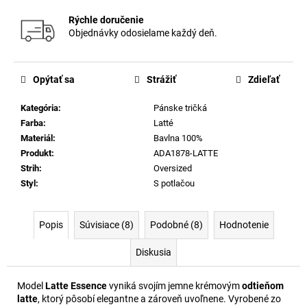
Rýchle doručenie
Objednávky odosielame každý deň.
Opýtať sa
Strážiť
Zdieľať
Kategória
:
Pánske tričká
Farba
:
Latté
Materiál
:
Bavlna 100%
Produkt
:
ADA1878-LATTE
Strih
:
Oversized
Styl
:
S potlačou
Popis
Súvisiace (8)
Podobné (8)
Hodnotenie
Diskusia
Model
Latte Essence
vyniká svojím jemne krémovým
odtieňom
latte
, ktorý pôsobí elegantne a zároveň uvoľnene. Vyrobené zo