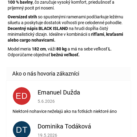
100 % bavlny
, čo zaručuje vysoký komfort, priedušnosť a
príjemný pocit pri nosení.
Oversized strih
so spustenými ramenami podčiarkuje ležérnu
siluetu a poskytuje dostatok voľnosti pre celodenné pohodlie.
Decentný nápis BLACK ISLAND
na hrudi dopĺňa čistý
minimalistický dizajn. Ideálne v kombinácii s
rifľami, kraťasmi
alebo cargo nohavicami.
Model meria
182 cm
, váži
80 kg
a má na sebe veľkosť
L
.
Odporúčame objednať
bežnú veľkosť.
Emanuel Dužda
ED
Hodnotenie obchodu je 2 z 5 hviezdičiek.
5.6.2026
Niektoré nohavice neželajú ako na fotkách niektoré áno
Dominika Todáková
DT
Hodnotenie obchodu je 5 z 5 hviezdičiek.
19.5.2026