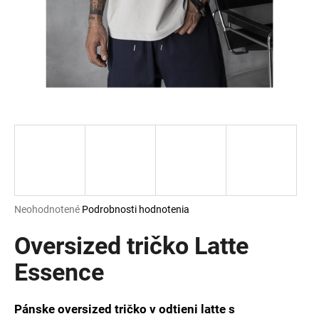
á
j
s
ť
?
HĽADAŤ
Priemerné
Neohodnotené
Podrobnosti hodnotenia
hodnotenie
O
produktu
Oversized tričko Latte
d
je
p
0,0
Essence
o
z
r
5
ú
hviezdičiek.
Pánske oversized tričko v odtieni latte s