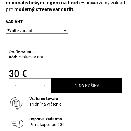
č
minimalistickým logom na hrudi
– univerzálny základ
a
pre
moderný streetwear outfit.
m
e
VARIANT
Zvoľte variant
Kód:
Zvoľte variant
30 €
Jednotková
DO KOŠÍKA
cena:
Vrátenie tovaru
14 dní na vrátenie.
Doprava zadarmo
Pri nákupe nad 60€.