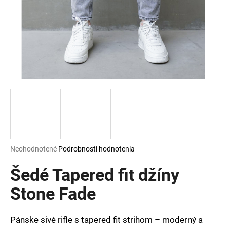
á
j
s
ť
?
HĽADAŤ
Priemerné
Neohodnotené
Podrobnosti hodnotenia
hodnotenie
O
produktu
Šedé Tapered fit džíny
d
je
p
0,0
Stone Fade
o
z
r
5
ú
hviezdičiek.
Pánske sivé rifle s tapered fit strihom – moderný a