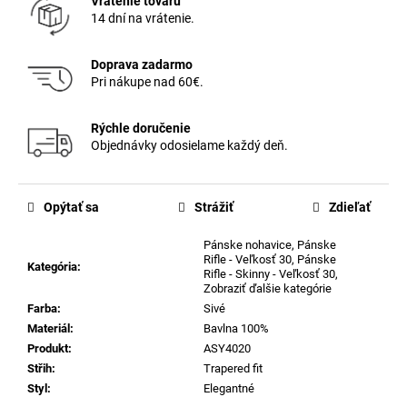
Vrátenie tovaru
14 dní na vrátenie.
Doprava zadarmo
Pri nákupe nad 60€.
Rýchle doručenie
Objednávky odosielame každý deň.
Opýtať sa
Strážiť
Zdieľať
Pánske nohavice
,
Pánske
Rifle - Veľkosť 30
,
Pánske
Kategória
:
Rifle - Skinny - Veľkosť 30
,
Zobraziť ďalšie kategórie
Farba
:
Sivé
Materiál
:
Bavlna 100%
Produkt
:
ASY4020
Střih
:
Trapered fit
Styl
:
Elegantné