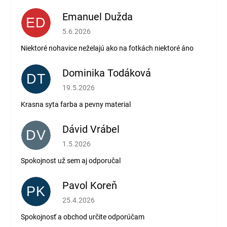
Emanuel Dužda
ED
Hodnotenie obchodu je 2 z 5 hviezdičiek.
5.6.2026
Niektoré nohavice neželajú ako na fotkách niektoré áno
Dominika Todáková
DT
Hodnotenie obchodu je 5 z 5 hviezdičiek.
19.5.2026
Krasna syta farba a pevny material
Dávid Vrábel
DV
Hodnotenie obchodu je 5 z 5 hviezdičiek.
1.5.2026
Spokojnost už sem aj odporučal
Pavol Koreň
PK
Hodnotenie obchodu je 5 z 5 hviezdičiek.
25.4.2026
Spokojnosť a obchod určite odporúčam