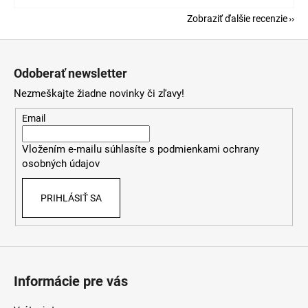
Zobraziť ďalšie recenzie
Z
á
Odoberať newsletter
p
Nezmeškajte žiadne novinky či zľavy!
ä
t
Email
i
Vložením e-mailu súhlasíte s
podmienkami ochrany
e
osobných údajov
PRIHLÁSIŤ SA
Informácie pre vás