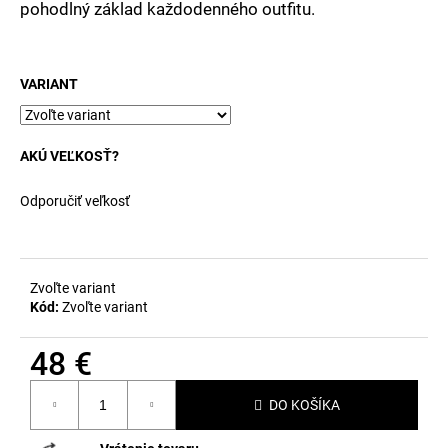
č
pohodlný základ každodenného outfitu.
a
m
e
VARIANT
AKÚ VEĽKOSŤ?
Odporučiť veľkosť
Zvoľte variant
Kód:
Zvoľte variant
48 €
Jednotková
DO KOŠÍKA
cena: