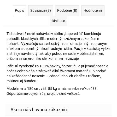
Popis
Súvisiace (8)
Podobné (8)
Hodnotenie
Diskusia
Tieto sivé džínové nohavice v strihu „tapered fit“ kombinujú
pohodlie klasických riflí s moderným zúženým zakončením
nohavíc. Vyznačujú sa svetlosivým deniom s jemným opraným
efektom a decentným kontrastným šitím. Pás je v klasickej výške
a strih je navrhnutý tak, aby pohodlne sedel v oblasti stehien,
pričom sa smerom ku členkom mierne zužuje.
Rifle sú vyrobené zo 100 % bavlny, čo zaručuje príjemné nosenie
počas celého dňa a zároveň dlhú životnosť materiálu. Vhodné
na každodenné nosenie – jednoducho ich zladíte s tričkom,
mikinou aj bundou.
Model meria 180 cm, váži 85 kg a má na sebe veľkosť 33.
Odporúčame objednať si svoju bežnú veľkosť.