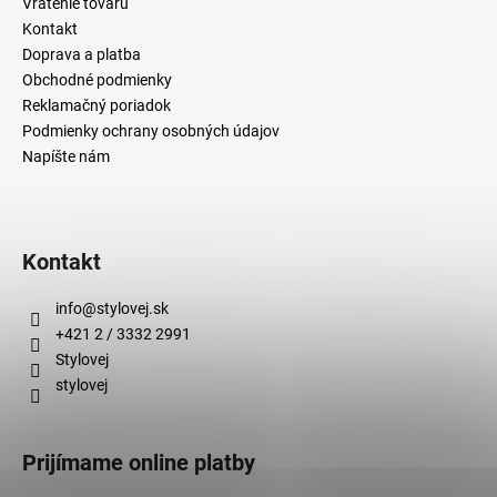
Vrátenie tovaru
Kontakt
Doprava a platba
Obchodné podmienky
Reklamačný poriadok
Podmienky ochrany osobných údajov
Napíšte nám
Kontakt
info
@
stylovej.sk
+421 2 / 3332 2991
Stylovej
stylovej
Prijímame online platby