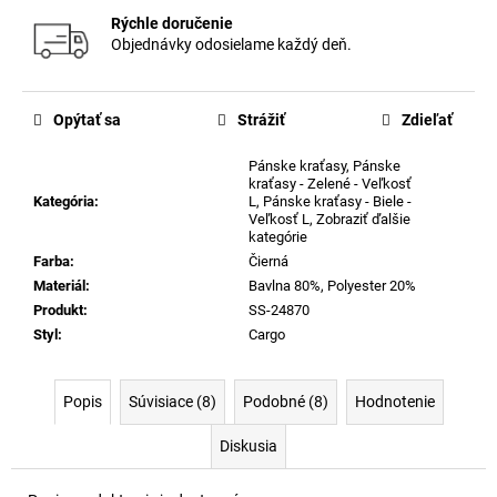
Rýchle doručenie
Objednávky odosielame každý deň.
Opýtať sa
Strážiť
Zdieľať
Pánske kraťasy
,
Pánske
kraťasy - Zelené - Veľkosť
Kategória
:
L
,
Pánske kraťasy - Biele -
Veľkosť L
,
Zobraziť ďalšie
kategórie
Farba
:
Čierná
Materiál
:
Bavlna 80%, Polyester 20%
Produkt
:
SS-24870
Styl
:
Cargo
Popis
Súvisiace (8)
Podobné (8)
Hodnotenie
Diskusia