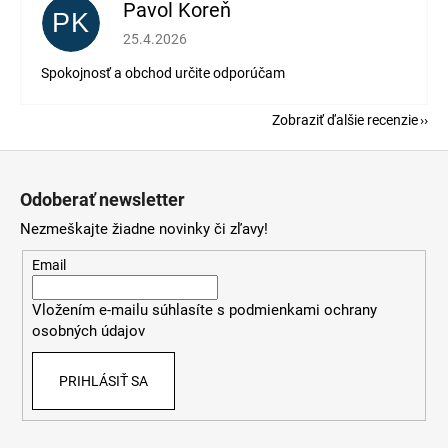
Pavol Koreň
PK
Hodnotenie obchodu je 5 z 5 hviezdičiek.
25.4.2026
Spokojnosť a obchod určite odporúčam
Zobraziť ďalšie recenzie
Z
á
Odoberať newsletter
p
Nezmeškajte žiadne novinky či zľavy!
ä
t
Email
i
Vložením e-mailu súhlasíte s
podmienkami ochrany
e
osobných údajov
PRIHLÁSIŤ SA