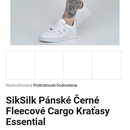
á
j
s
ť
?
HĽADAŤ
Priemerné
Neohodnotené
Podrobnosti hodnotenia
hodnotenie
O
produktu
SikSilk Pánské Černé
d
je
p
0,0
Fleecové Cargo Kraťasy
o
z
r
Essential
5
ú
hviezdičiek.