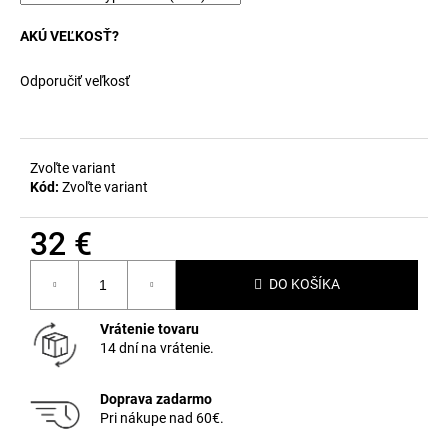
AKÚ VEĽKOSŤ?
Odporučiť veľkosť
Zvoľte variant
Kód:
Zvoľte variant
32 €
Jednotková
DO KOŠÍKA
cena:
Vrátenie tovaru
14 dní na vrátenie.
Doprava zadarmo
Pri nákupe nad 60€.