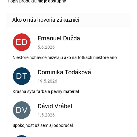
Popis produktu nie je dostupný
Emanuel Dužda
ED
Hodnotenie obchodu je 2 z 5 hviezdičiek.
5.6.2026
Niektoré nohavice neželajú ako na fotkách niektoré áno
Dominika Todáková
DT
Hodnotenie obchodu je 5 z 5 hviezdičiek.
19.5.2026
Krasna syta farba a pevny material
Dávid Vrábel
DV
Hodnotenie obchodu je 5 z 5 hviezdičiek.
1.5.2026
Spokojnost už sem aj odporučal