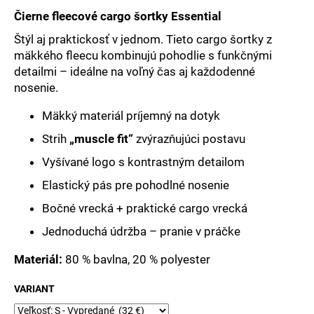
č
a
Čierne fleecové cargo šortky Essential
m
Štýl aj praktickosť v jednom. Tieto cargo šortky z
e
mäkkého fleecu kombinujú pohodlie s funkčnými
detailmi – ideálne na voľný čas aj každodenné
nosenie.
Mäkký materiál príjemný na dotyk
Strih
„muscle fit“
zvýrazňujúci postavu
Vyšívané logo s kontrastným detailom
Elastický pás pre pohodlné nosenie
Bočné vrecká + praktické cargo vrecká
Jednoduchá údržba – pranie v práčke
Materiál:
80 % bavlna, 20 % polyester
VARIANT