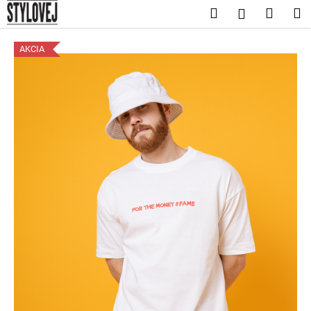
K
Prejsť
Hľadať
Nákup
M
Prihláseni
na
o
obsah
Späť
Späť
košík
š
AKCIA
í
Č
k
o
p
o
t
r
e
b
u
j
e
t
e
n