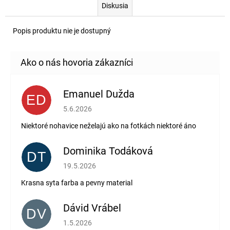
Diskusia
Popis produktu nie je dostupný
Emanuel Dužda
ED
Hodnotenie obchodu je 2 z 5 hviezdičiek.
5.6.2026
Niektoré nohavice neželajú ako na fotkách niektoré áno
Dominika Todáková
DT
Hodnotenie obchodu je 5 z 5 hviezdičiek.
19.5.2026
Krasna syta farba a pevny material
Dávid Vrábel
DV
Hodnotenie obchodu je 5 z 5 hviezdičiek.
1.5.2026