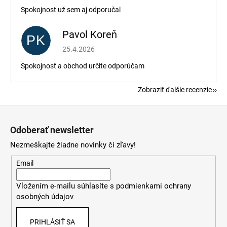
Spokojnost už sem aj odporučal
Pavol Koreň
PK
Hodnotenie obchodu je 5 z 5 hviezdičiek.
25.4.2026
Spokojnosť a obchod určite odporúčam
Zobraziť ďalšie recenzie
Z
á
Odoberať newsletter
p
Nezmeškajte žiadne novinky či zľavy!
ä
t
Email
i
Vložením e-mailu súhlasíte s
podmienkami ochrany
e
osobných údajov
PRIHLÁSIŤ SA