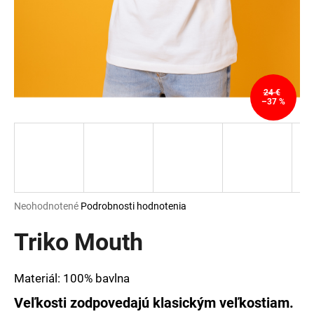
á
j
s
ť
?
24 €
–37 %
HĽADAŤ
Priemerné
Neohodnotené
Podrobnosti hodnotenia
hodnotenie
O
produktu
Triko Mouth
d
je
p
0,0
o
z
Materiál: 100% bavlna
r
5
ú
hviezdičiek.
Veľkosti zodpovedajú klasickým veľkostiam.