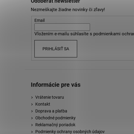
Odoberať newsletter
p
Nezmeškajte žiadne novinky či zľavy!
ä
t
Email
i
Vložením e-mailu súhlasíte s
podmienkami ochra
e
PRIHLÁSIŤ SA
Informácie pre vás
Vrátenie tovaru
Kontakt
Doprava a platba
Obchodné podmienky
Reklamačný poriadok
Podmienky ochrany osobných údajov