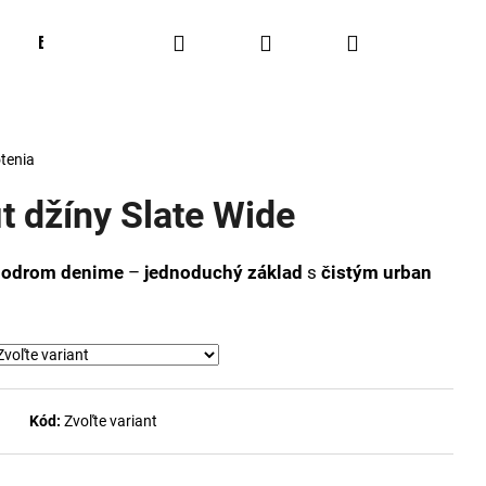
Hľadať
Prihlásenie
Nákupný
BESTSELLERS
OUTFIT OF THE WEEK
Obľúbené
košík
tenia
t džíny Slate Wide
odrom denime
–
jednoduchý základ
s
čistým urban
Kód:
Zvoľte variant