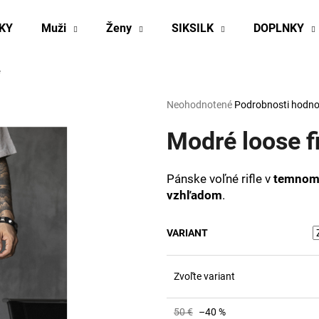
KY
Muži
Ženy
SIKSILK
DOPLNKY
e
Čo potrebujete nájsť?
Priemerné
Neohodnotené
Podrobnosti hodno
hodnotenie
produktu
Modré loose fi
HĽADAŤ
je
0,0
z
Pánske voľné rifle v
temnom
5
Odporúčame
vzhľadom
.
hviezdičiek.
VARIANT
Zvoľte variant
50 €
–40 %