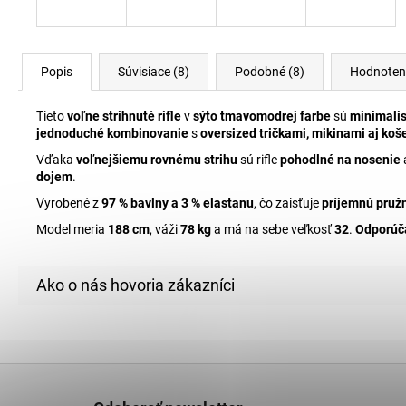
Popis
Súvisiace (8)
Podobné (8)
Hodnoten
Tieto
voľne strihnuté rifle
v
sýto tmavomodrej farbe
sú
minimali
jednoduché kombinovanie
s
oversized tričkami, mikinami aj koš
Vďaka
voľnejšiemu rovnému strihu
sú rifle
pohodlné na nosenie
dojem
.
Vyrobené z
97 % bavlny a 3 % elastanu
, čo zaisťuje
príjemnú pruž
Model meria
188 cm
, váži
78 kg
a má na sebe veľkosť
32
.
Odporúča
Z
á