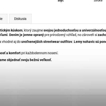
Styl
:
Široké
ie
Diskusia
stickým kúskom
, ktorý zaujme
svojou jednoduchosťou a univerzálnosťo
eľami
.
Denim je jemne opraný
pre prirodzený vzhľad, no zároveň si
zacho
a vhodné aj do
uvoľnenejších streetwear outfitov
.
Lemy nohavíc sú pone
nosť a komfort
pri každodennom nosení.
me objednať svoju bežnú veľkosť.