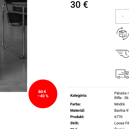
30 €
Jednotková
cena:
50 €
Pánske 
Kategória
:
–40 %
Rifle - S
Farba
:
Modrá
Materiál
:
Bavlna 9
Produkt
:
6770
Strih
:
Loose Fi