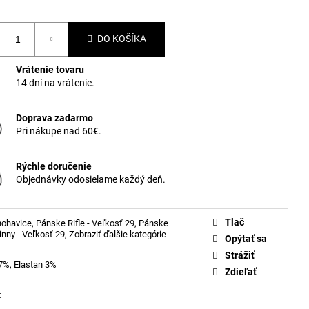
DO KOŠÍKA
Vrátenie tovaru
14 dní na vrátenie.
Doprava zadarmo
Pri nákupe nad 60€.
Rýchle doručenie
Objednávky odosielame každý deň.
Tlač
nohavice
,
Pánske Rifle - Veľkosť 29
,
Pánske
kinny - Veľkosť 29
,
Zobraziť ďalšie kategórie
Opýtať sa
Strážiť
7%, Elastan 3%
Zdieľať
t