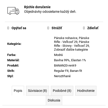
Rýchle doručenie
Objednávky odosielame každý deň.
Opýtať sa
Strážiť
Zdieľať
Pánske nohavice
,
Pánske
Rifle - Veľkosť 29
,
Pánske
Kategória
:
Rifle - Skinny - Veľkosť 29
,
Zobraziť ďalšie kategórie
Farba
:
Modrá
Materiál
:
Bavlna 99%, Elastan 1%
Produkt
:
BANAN20-renk9
Strih
:
Regular Fit
,
Banan fit
Styl
:
Neroztrhané
Popis
Súvisiace (8)
Podobné (8)
Hodnotenie
Diskusia