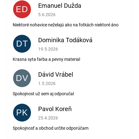
Emanuel Dužda
ED
Hodnotenie obchodu je 2 z 5 hviezdičiek.
5.6.2026
Niektoré nohavice neželajú ako na fotkách niektoré áno
Dominika Todáková
DT
Hodnotenie obchodu je 5 z 5 hviezdičiek.
19.5.2026
Krasna syta farba a pevny material
Dávid Vrábel
DV
Hodnotenie obchodu je 5 z 5 hviezdičiek.
1.5.2026
Spokojnost už sem aj odporučal
Pavol Koreň
PK
Hodnotenie obchodu je 5 z 5 hviezdičiek.
25.4.2026
Spokojnosť a obchod určite odporúčam