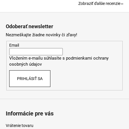
Zobraziť ďalšie recenzie
Z
á
Odoberať newsletter
p
Nezmeškajte žiadne novinky či zľavy!
ä
t
Email
i
Vložením e-mailu súhlasíte s
podmienkami ochrany
e
osobných údajov
PRIHLÁSIŤ SA
Informácie pre vás
Vrátenie tovaru