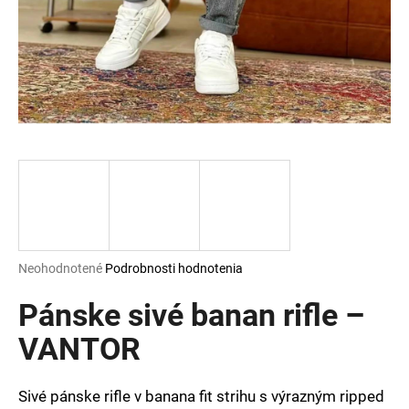
á
j
s
ť
?
HĽADAŤ
Priemerné
Neohodnotené
Podrobnosti hodnotenia
hodnotenie
O
produktu
Pánske sivé banan rifle –
d
je
p
0,0
VANTOR
o
z
r
5
ú
hviezdičiek.
Sivé pánske rifle v banana fit strihu s výrazným ripped