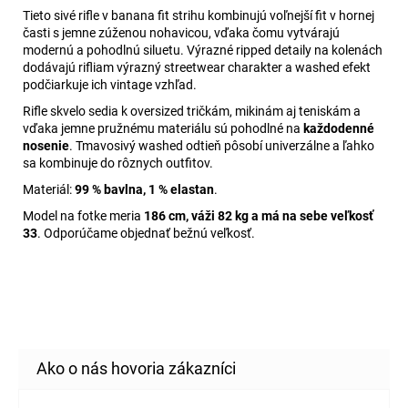
Tieto sivé rifle v banana fit strihu kombinujú voľnejší fit v hornej
časti s jemne zúženou nohavicou, vďaka čomu vytvárajú
modernú a pohodlnú siluetu. Výrazné ripped detaily na kolenách
dodávajú rifliam výrazný streetwear charakter a washed efekt
podčiarkuje ich vintage vzhľad.
Rifle skvelo sedia k oversized tričkám, mikinám aj teniskám a
vďaka jemne pružnému materiálu sú pohodlné na
každodenné
nosenie
. Tmavosivý washed odtieň pôsobí univerzálne a ľahko
sa kombinuje do rôznych outfitov.
Materiál:
99 % bavlna, 1 % elastan
.
Model na fotke meria
186 cm, váži 82 kg a má na sebe veľkosť
33
. Odporúčame objednať bežnú veľkosť.