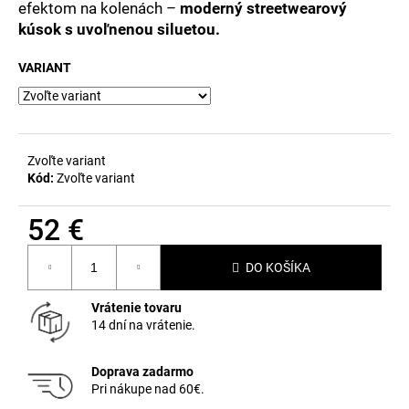
č
efektom na kolenách –
moderný streetwearový
a
kúsok s uvoľnenou siluetou.
m
e
VARIANT
Zvoľte variant
Kód:
Zvoľte variant
52 €
Jednotková
DO KOŠÍKA
cena:
Vrátenie tovaru
14 dní na vrátenie.
Doprava zadarmo
Pri nákupe nad 60€.