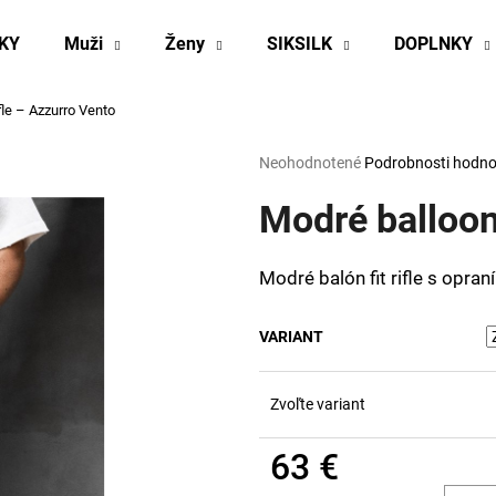
KY
Muži
Ženy
SIKSILK
DOPLNKY
ifle – Azzurro Vento
Čo potrebujete nájsť?
Priemerné
Neohodnotené
Podrobnosti hodno
hodnotenie
produktu
Modré balloon 
HĽADAŤ
je
0,0
z
Modré balón fit rifle s opra
5
Odporúčame
hviezdičiek.
VARIANT
Zvoľte variant
63 €
Jednotková