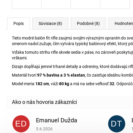
Popis
Súvisiace (8)
Podobné (8)
Hodnoten
Tieto modré balón fit rifle zaujmú svojím výrazným opraním do svetl
smerom nadol zužuje, čím vytvára typický balónový efekt, ktorý pô
Vďaka tomuto strihu rifle skvele sedia v páse, no zároveň poskyt
vrškami.
Dizajn dopĺňajú jemné trhané detaily a odreniny, ktoré dodávajú ri
Materiál tvorí
97 % bavlna a 3 % elastan
, čo zaisťuje ideálnu komb
Model meria
182 cm
, váži
80 kg
a má na sebe veľkosť
32
. Odporúč
Emanuel Dužda
ED
DT
Hodnotenie obchodu je 2 z 5 hviezdičiek.
5.6.2026