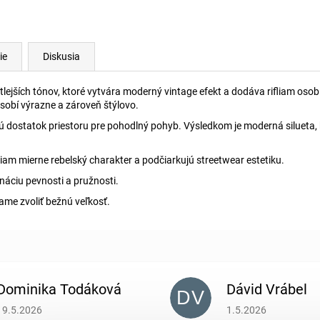
ie
Diskusia
ejších tónov, ktoré vytvára moderný vintage efekt a dodáva rifliam osobitý
sobí výrazne a zároveň štýlovo.
ujú dostatok priestoru pre pohodlný pohyb. Výsledkom je moderná silueta
fliam mierne rebelský charakter a podčiarkujú streetwear estetiku.
ináciu pevnosti a pružnosti.
ame zvoliť bežnú veľkosť.
Dominika Todáková
Dávid Vrábel
DV
Hodnotenie obchodu je 5 z 5 hviezdičiek.
Hodnotenie obchodu je
19.5.2026
1.5.2026