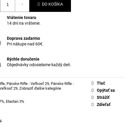
DO KOŠÍKA
Vrátenie tovaru
14 dní na vrátenie.
Doprava zadarmo
Pri nákupe nad 60€.
Rýchle doručenie
Objednávky odosielame každý deň.
Tlač
fle
,
Pánske Rifle - Veľkosť 29
,
Pánske Rifle -
 Veľkosť 29
,
Zobraziť ďalšie kategórie
Opýtať sa
Strážiť
7%, Elastan 3%
Zdieľať
é