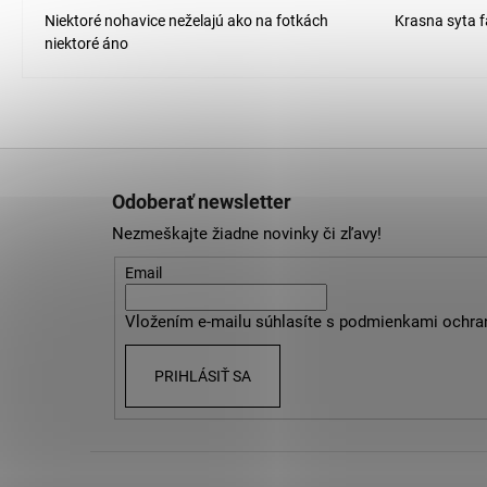
Niektoré nohavice neželajú ako na fotkách
Krasna syta f
niektoré áno
Z
á
Odoberať newsletter
p
Nezmeškajte žiadne novinky či zľavy!
ä
t
Email
i
Vložením e-mailu súhlasíte s
podmienkami ochra
e
PRIHLÁSIŤ SA