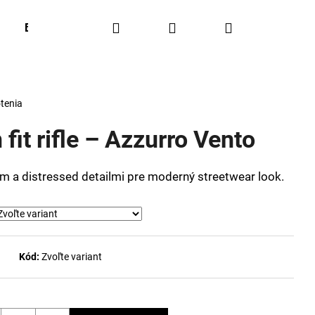
Hľadať
Prihlásenie
Nákupný
BESTSELLERS
OUTFIT OF THE WEEK
Obľúbené
košík
tenia
fit rifle – Azzurro Vento
ním a distressed detailmi pre moderný streetwear look.
Kód:
Zvoľte variant