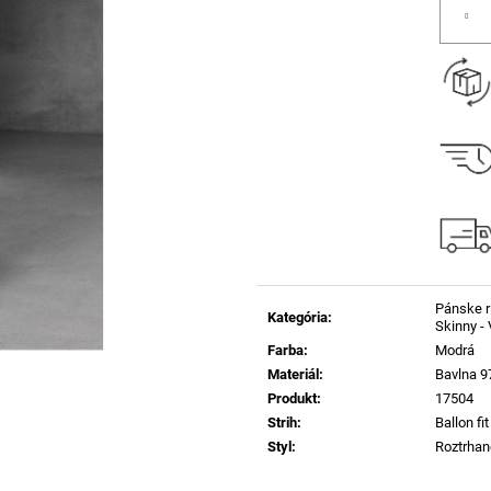
cena:
Pánske ri
Kategória
:
Skinny -
Farba
:
Modrá
Materiál
:
Bavlna 9
Produkt
:
17504
Strih
:
Ballon fit
Styl
:
Roztrhan