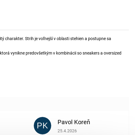
 charakter. Strih je voľnejší v oblasti stehien a postupne sa
, ktorá vynikne predovšetkým v kombinácii so sneakers a oversized
Pavol Koreň
PK
 5 z 5 hviezdičiek.
Hodnotenie obchodu je 5 z 5 hviezdičiek.
25.4.2026