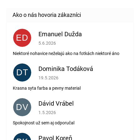
Emanuel Dužda
ED
Hodnotenie obchodu je 2 z 5 hviezdičiek.
5.6.2026
Niektoré nohavice neželajú ako na fotkách niektoré áno
Dominika Todáková
DT
Hodnotenie obchodu je 5 z 5 hviezdičiek.
19.5.2026
Krasna syta farba a pevny material
Dávid Vrábel
DV
Hodnotenie obchodu je 5 z 5 hviezdičiek.
1.5.2026
Spokojnost už sem aj odporučal
Pavol Koreň