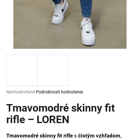
á
j
s
ť
?
HĽADAŤ
Priemerné
Neohodnotené
Podrobnosti hodnotenia
hodnotenie
O
produktu
Tmavomodré skinny fit
d
je
p
0,0
rifle – LOREN
o
z
r
5
ú
hviezdičiek.
Tmavomodré skinny fit rifle
s
čistým vzhľadom
,