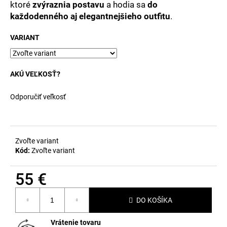
č
ktoré
zvýraznia postavu
a hodia sa
do
a
každodenného aj elegantnejšieho outfitu
.
m
e
VARIANT
AKÚ VEĽKOSŤ?
Odporučiť veľkosť
Zvoľte variant
Kód:
Zvoľte variant
55 €
Jednotková
DO KOŠÍKA
cena:
Vrátenie tovaru