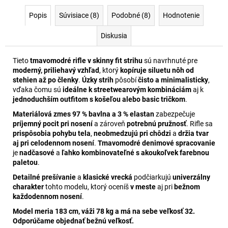
Popis
Súvisiace (8)
Podobné (8)
Hodnotenie
Diskusia
Tieto
tmavomodré rifle v skinny fit strihu
sú navrhnuté pre
moderný, priliehavý vzhľad
, ktorý
kopíruje siluetu nôh od
stehien až po členky
.
Úzky strih
pôsobí
čisto a minimalisticky
,
vďaka čomu sú
ideálne k streetwearovým kombináciám
aj k
jednoduchším outfitom s košeľou alebo basic tričkom
.
Materiálová zmes 97 % bavlna a 3 % elastan
zabezpečuje
príjemný pocit pri nosení
a zároveň
potrebnú pružnosť
. Rifle sa
prispôsobia pohybu tela
,
neobmedzujú pri chôdzi
a
držia tvar
aj pri celodennom nosení
.
Tmavomodré denimové spracovanie
je
nadčasové
a
ľahko kombinovateľné s akoukoľvek farebnou
paletou
.
Detailné prešívanie
a
klasické vrecká
podčiarkujú
univerzálny
charakter
tohto modelu, ktorý oceníš
v meste
aj pri
bežnom
každodennom nosení
.
Model meria 183 cm, váži 78 kg a má na sebe veľkosť 32.
Odporúčame objednať bežnú veľkosť.