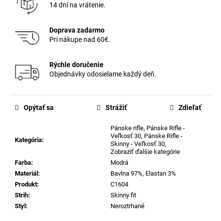
14 dní na vrátenie.
Doprava zadarmo
Pri nákupe nad 60€.
Rýchle doručenie
Objednávky odosielame každý deň.
Opýtať sa
Strážiť
Zdieľať
Pánske rifle
,
Pánske Rifle -
Veľkosť 30
,
Pánske Rifle -
Kategória
:
Skinny - Veľkosť 30
,
Zobraziť ďalšie kategórie
Farba
:
Modrá
Materiál
:
Bavlna 97%, Elastan 3%
Produkt
:
C1604
Strih
:
Skinny fit
Styl
:
Neroztrhané