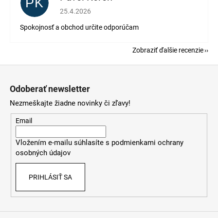
PK
Hodnotenie obchodu je 5 z 5 hviezdičiek.
25.4.2026
Spokojnosť a obchod určite odporúčam
Zobraziť ďalšie recenzie
Z
á
Odoberať newsletter
p
Nezmeškajte žiadne novinky či zľavy!
ä
t
Email
i
Vložením e-mailu súhlasíte s
podmienkami ochrany
e
osobných údajov
PRIHLÁSIŤ SA