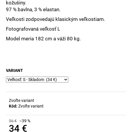
č
kožušiny.
a
97 % bavlna, 3 % elastan.
m
Veľkosti zodpovedajú klasickým veľkostiam.
e
Fotografovaná veľkosť L
Model meria 182 cm a váži 80 kg.
VARIANT
Zvoľte variant
Kód:
Zvoľte variant
56 €
–39 %
34 €