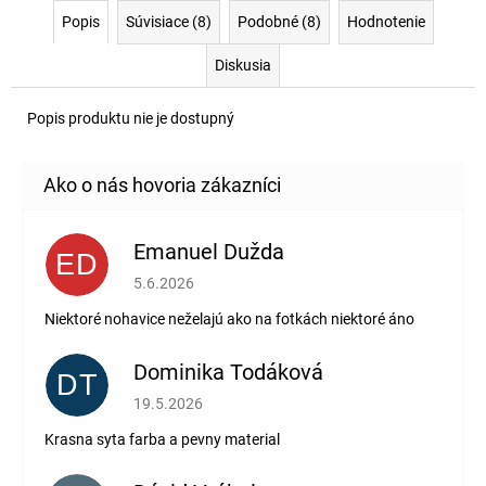
Popis
Súvisiace (8)
Podobné (8)
Hodnotenie
Diskusia
Popis produktu nie je dostupný
Emanuel Dužda
ED
Hodnotenie obchodu je 2 z 5 hviezdičiek.
5.6.2026
Niektoré nohavice neželajú ako na fotkách niektoré áno
Dominika Todáková
DT
Hodnotenie obchodu je 5 z 5 hviezdičiek.
19.5.2026
Krasna syta farba a pevny material