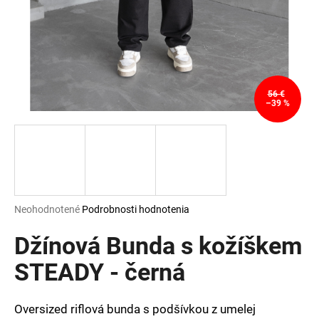
á
j
s
ť
?
56 €
–39 %
HĽADAŤ
Priemerné
Neohodnotené
Podrobnosti hodnotenia
hodnotenie
O
produktu
Džínová Bunda s kožíškem
d
je
p
0,0
STEADY - černá
o
z
r
5
ú
hviezdičiek.
Oversized riflová bunda s podšívkou z umelej