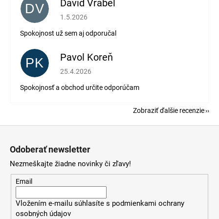
Dávid Vrábel
DV
Hodnotenie obchodu je 5 z 5 hviezdičiek.
1.5.2026
Spokojnost už sem aj odporučal
Pavol Koreň
PK
Hodnotenie obchodu je 5 z 5 hviezdičiek.
25.4.2026
Spokojnosť a obchod určite odporúčam
Zobraziť ďalšie recenzie
Z
á
Odoberať newsletter
p
Nezmeškajte žiadne novinky či zľavy!
ä
t
Email
i
Vložením e-mailu súhlasíte s
podmienkami ochrany
e
osobných údajov