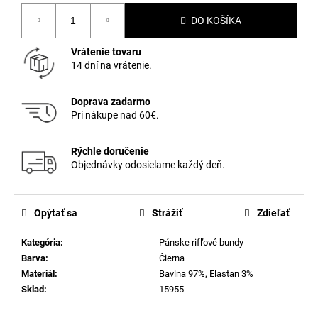
Jednotková
DO KOŠÍKA
cena:
Vrátenie tovaru
14 dní na vrátenie.
Doprava zadarmo
Pri nákupe nad 60€.
Rýchle doručenie
Objednávky odosielame každý deň.
Opýtať sa
Strážiť
Zdieľať
Kategória
:
Pánske rifľové bundy
Barva
:
Čierna
Materiál
:
Bavlna 97%, Elastan 3%
Sklad
:
15955