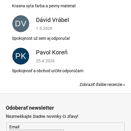
Krasna syta farba a pevny material
Dávid Vrábel
DV
Hodnotenie obchodu je 5 z 5 hviezdičiek.
1.5.2026
Spokojnost už sem aj odporučal
Pavol Koreň
PK
Hodnotenie obchodu je 5 z 5 hviezdičiek.
25.4.2026
Spokojnosť a obchod určite odporúčam
Zobraziť ďalšie recenzie
Z
á
Odoberať newsletter
p
Nezmeškajte žiadne novinky či zľavy!
ä
t
Email