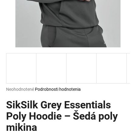
á
j
s
ť
?
HĽADAŤ
Priemerné
Neohodnotené
Podrobnosti hodnotenia
hodnotenie
O
produktu
SikSilk Grey Essentials
d
je
p
0,0
Poly Hoodie – Šedá poly
o
z
r
mikina
5
ú
hviezdičiek.