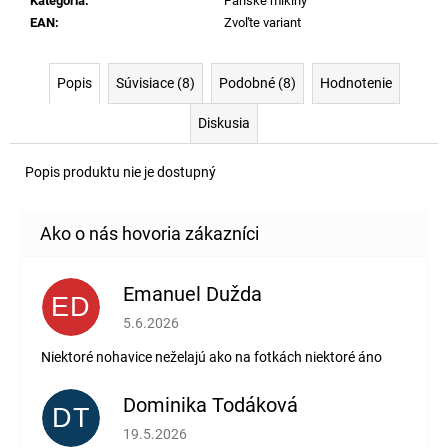
Kategória
:
Pánske mikiny
EAN
:
Zvoľte variant
Popis
Súvisiace (8)
Podobné (8)
Hodnotenie
Diskusia
Popis produktu nie je dostupný
Emanuel Dužda
ED
Hodnotenie obchodu je 2 z 5 hviezdičiek.
5.6.2026
Niektoré nohavice neželajú ako na fotkách niektoré áno
Dominika Todáková
DT
Hodnotenie obchodu je 5 z 5 hviezdičiek.
19.5.2026