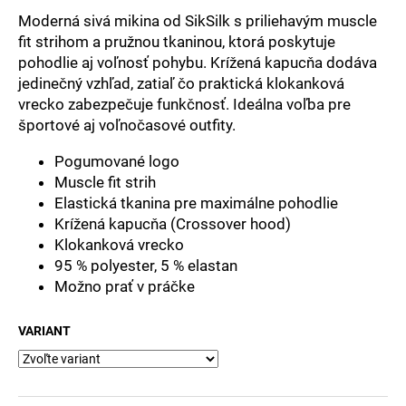
č
a
Moderná sivá mikina od SikSilk s priliehavým muscle
m
fit strihom a pružnou tkaninou, ktorá poskytuje
e
pohodlie aj voľnosť pohybu. Krížená kapucňa dodáva
jedinečný vzhľad, zatiaľ čo praktická klokanková
vrecko zabezpečuje funkčnosť. Ideálna voľba pre
športové aj voľnočasové outfity.
Pogumované logo
Muscle fit strih
Elastická tkanina pre maximálne pohodlie
Krížená kapucňa (Crossover hood)
Klokanková vrecko
95 % polyester, 5 % elastan
Možno prať v práčke
VARIANT