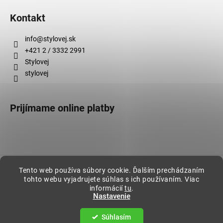
Kontakt
info
@
stylovej.sk
+421 2 / 3332 2991
Stylovej
stylovej
Prijímame online platby
Vytvoril Shoptet
Tento web používa súbory cookie. Ďalším prechádzaním
tohto webu vyjadrujete súhlas s ich používaním. Viac
Copyright 2026
Stylovej
. Všetky práva vyhradené.
informácií
tu
.
Nastavenie
Súhlasím