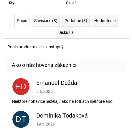
Styl
:
Široké
Popis
Súvisiace (8)
Podobné (8)
Hodnotenie
Diskusia
Popis produktu nie je dostupný
Emanuel Dužda
ED
Hodnotenie obchodu je 2 z 5 hviezdičiek.
5.6.2026
Niektoré nohavice neželajú ako na fotkách niektoré áno
Dominika Todáková
DT
Hodnotenie obchodu je 5 z 5 hviezdičiek.
19.5.2026