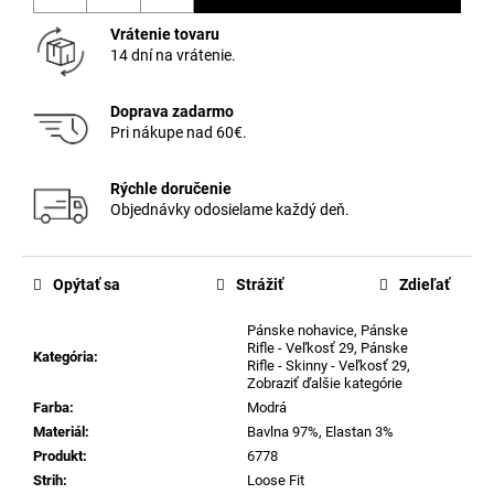
Vrátenie tovaru
14 dní na vrátenie.
Doprava zadarmo
Pri nákupe nad 60€.
Rýchle doručenie
Objednávky odosielame každý deň.
Opýtať sa
Strážiť
Zdieľať
Pánske nohavice
,
Pánske
Rifle - Veľkosť 29
,
Pánske
Kategória
:
Rifle - Skinny - Veľkosť 29
,
Zobraziť ďalšie kategórie
Farba
:
Modrá
Materiál
:
Bavlna 97%, Elastan 3%
Produkt
:
6778
Strih
:
Loose Fit