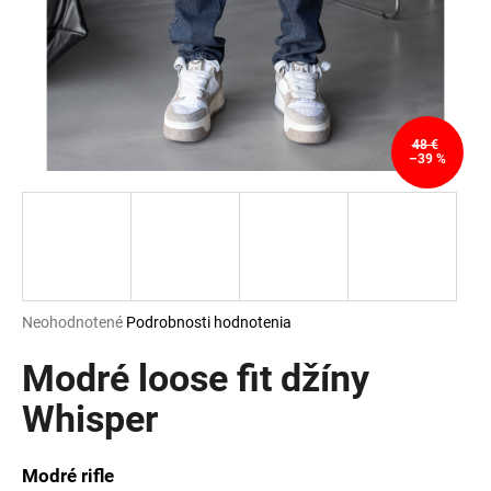
á
j
s
ť
?
48 €
–39 %
HĽADAŤ
Priemerné
Neohodnotené
Podrobnosti hodnotenia
hodnotenie
O
produktu
Modré loose fit džíny
d
je
p
0,0
Whisper
o
z
r
5
ú
hviezdičiek.
Modré rifle