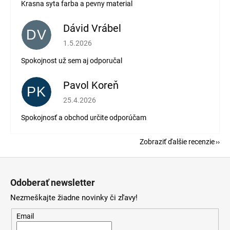
Krasna syta farba a pevny material
Dávid Vrábel
DV
Hodnotenie obchodu je 5 z 5 hviezdičiek.
1.5.2026
Spokojnost už sem aj odporučal
Pavol Koreň
PK
Hodnotenie obchodu je 5 z 5 hviezdičiek.
25.4.2026
Spokojnosť a obchod určite odporúčam
Zobraziť ďalšie recenzie
Z
á
Odoberať newsletter
p
Nezmeškajte žiadne novinky či zľavy!
ä
t
Email