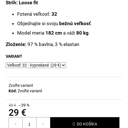
č
Strih: Loose fit
a
m
Fotená veľkosť:
32
e
Objednajte si svoju
bežnú veľkosť
.
Model meria
182 cm
a váži
80 kg
.
Zloženie:
97 % bavlna, 3 % elastan
VARIANT
Zvoľte variant
Kód:
Zvoľte variant
48 €
–39 %
29 €
Jednotková
DO KOŠÍKA
cena: