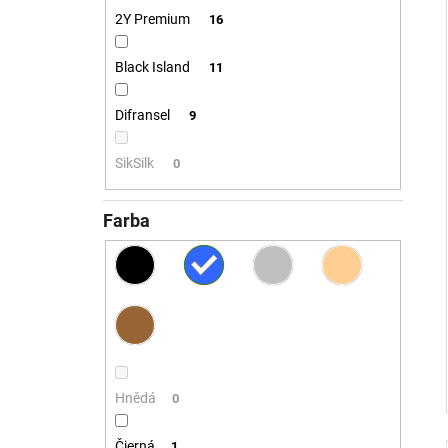
2Y Premium
16
Black Island
11
Difransel
9
SikSilk
0
Farba
Hnědá
0
Čierná
1