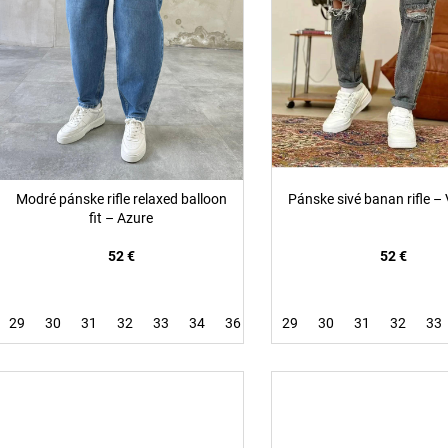
r
d
o
u
d
k
u
t
k
o
t
v
o
v
Modré pánske rifle relaxed balloon
Pánske sivé banan rifle 
fit – Azure
52 €
52 €
29
30
31
32
33
34
36
29
30
31
32
33