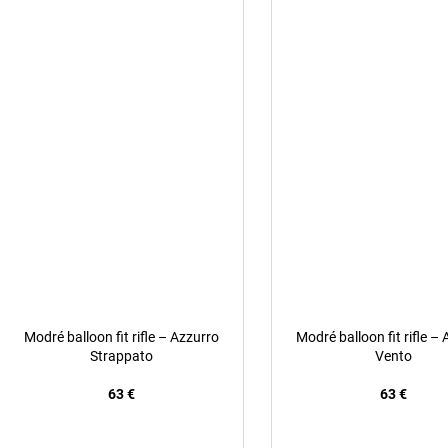
Modré balloon fit rifle – Azzurro
Modré balloon fit rifle –
Strappato
Vento
63 €
63 €