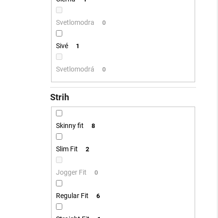
Svetlomodra
0
Sivé
1
Svetlomodrá
0
Strih
Skinny fit
8
Slim Fit
2
Jogger Fit
0
Regular Fit
6