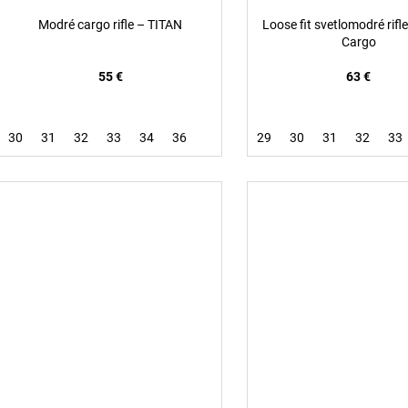
Modré cargo rifle – TITAN
Loose fit svetlomodré rifle
Cargo
55 €
63 €
30
31
32
33
34
36
29
30
31
32
33