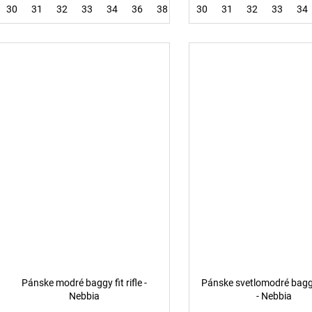
30
31
32
33
34
36
38
30
31
32
33
34
Pánske modré baggy fit rifle -
Pánske svetlomodré baggy 
Nebbia
- Nebbia