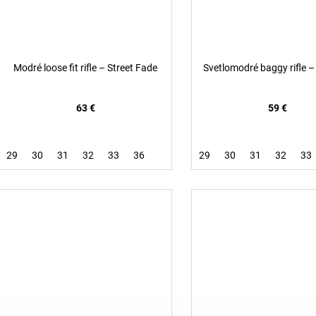
Modré loose fit rifle – Street Fade
Svetlomodré baggy rifle 
63 €
59 €
29
30
31
32
33
36
29
30
31
32
33