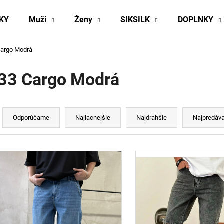
KY
Muži
Ženy
SIKSILK
DOPLNKY
Cargo Modrá
Čo potrebujete nájsť?
33 Cargo Modrá
HĽADAŤ
R
a
Odporúčame
Najlacnejšie
Najdrahšie
Najpredáva
d
Odporúčame
e
V
n
ý
p
e
p
s
r
p
o