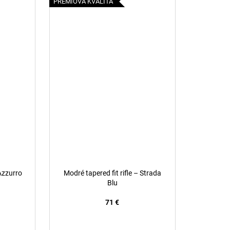
PRÉMIOVÁ KVALITA
 Azzurro
Modré tapered fit rifle – Strada
Blu
71 €