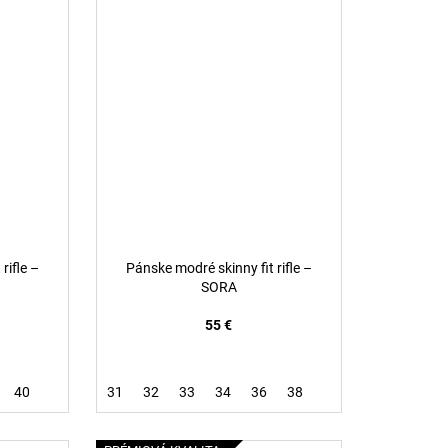
rifle –
Pánske modré skinny fit rifle –
SORA
55 €
40
31
32
33
34
36
38