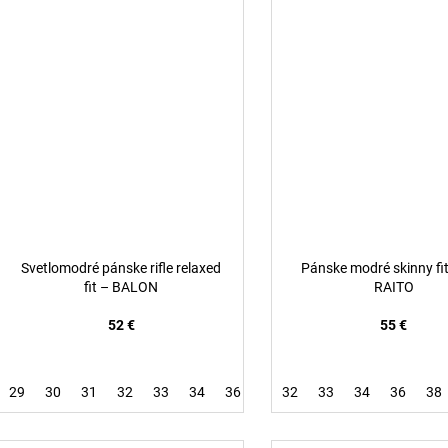
Svetlomodré pánske rifle relaxed
Pánske modré skinny fit 
fit – BALON
RAITO
52 €
55 €
29
30
31
32
33
34
36
32
33
34
36
38