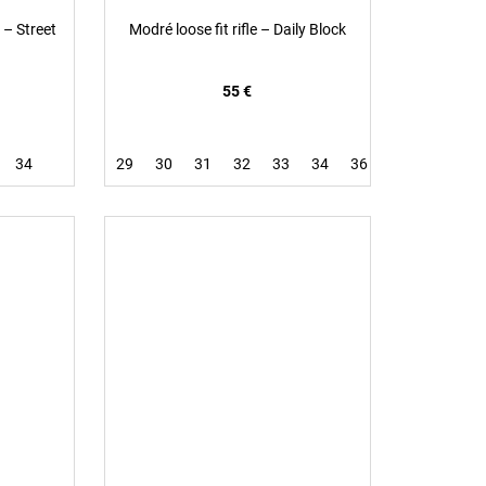
 – Street
Modré loose fit rifle – Daily Block
55 €
34
29
30
31
32
33
34
36