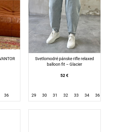
– VANTOR
Svetlomodré pánske rifle relaxed
balloon fit – Glacier
52 €
36
29
30
31
32
33
34
36