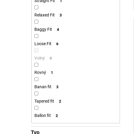
Straight Fit
1
Relaxed Fit
3
Baggy Fit
4
Loose Fit
6
Volný
0
Rovný
1
Banan fit
3
Tapered fit
2
Ballon fit
2
Typ