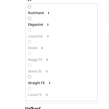
Roztrhané
1
Elegantné
1
Carpenter
0
Široké
0
Baggy Fit
0
Skinny fit
0
Straight Fit
1
Loose Fit
0
Veľkosť