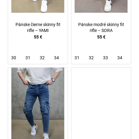
u
k
t
Pánske čierne skinny fit
Pánske modré skinny fit
o
rifle – YAMI
rifle – SORA
55 €
55 €
v
30
31
32
34
36
31
38
32
33
34
36