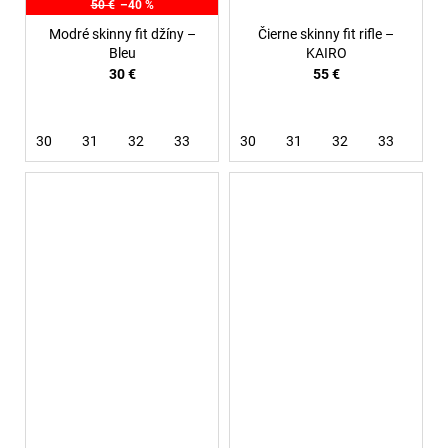
50 €
–40 %
Modré skinny fit džíny –
Čierne skinny fit rifle –
Bleu
KAIRO
30 €
55 €
30
31
32
33
36
30
38
31
32
33
38