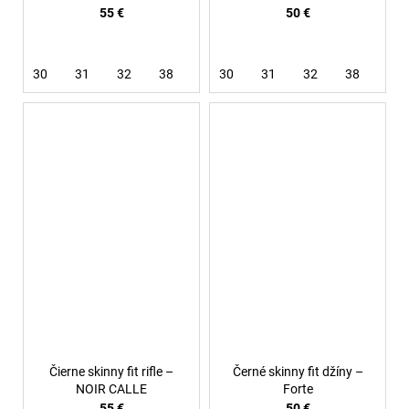
55 €
50 €
30
31
32
38
30
31
32
38
Čierne skinny fit rifle –
Černé skinny fit džíny –
NOIR CALLE
Forte
55 €
50 €