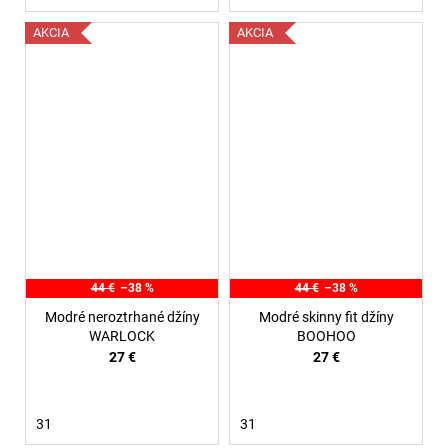
AKCIA
AKCIA
44 €
–38 %
44 €
–38 %
Modré neroztrhané džíny
Modré skinny fit džíny
WARLOCK
BOOHOO
27 €
27 €
31
31