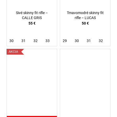
Sivé skinny fit rifle –
Tmavomodré skinny fit
CALLE GRIS
rifle – LUCAS
55 €
50 €
30
31
32
33
36
29
38
30
31
32
33
AKCIA