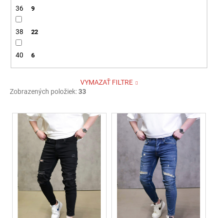
36
9
38
22
40
6
VYMAZAŤ FILTRE
Zobrazených položiek:
33
V
ý
p
i
s
p
r
o
d