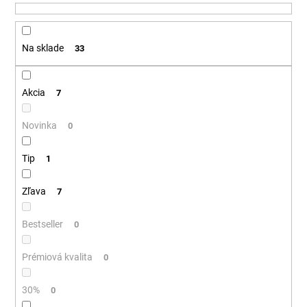
u
á
k
j
t
Na sklade
33
s
o
ť
v
?
Akcia
7
Novinka
0
Tip
HĽADAŤ
1
Zľava
7
O
Bestseller
0
d
p
Prémiová kvalita
0
o
r
30%
0
ú