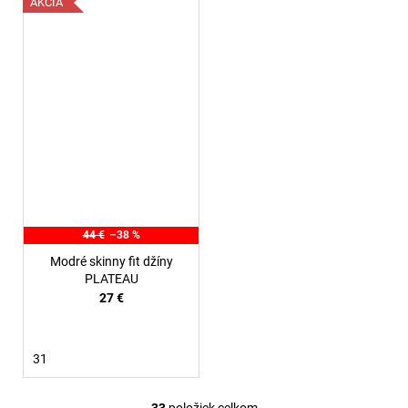
AKCIA
44 €
–38 %
Modré skinny fit džíny
PLATEAU
27 €
31
33
položiek celkom