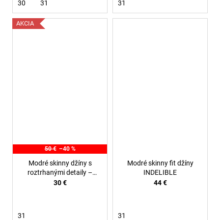
30
31
31
AKCIA
50 €
–40 %
Modré skinny džíny s
Modré skinny fit džíny
roztrhanými detaily –
INDELIBLE
Urban Ripped
30 €
44 €
31
31