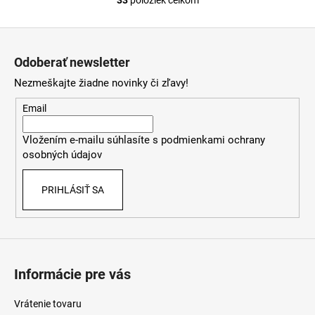
O
v
Z
l
á
á
Odoberať newsletter
d
p
a
Nezmeškajte žiadne novinky či zľavy!
ä
c
t
Email
i
i
e
Vložením e-mailu súhlasíte s
podmienkami ochrany
e
p
osobných údajov
r
v
PRIHLÁSIŤ SA
k
y
v
ý
p
i
Informácie pre vás
s
u
Vrátenie tovaru