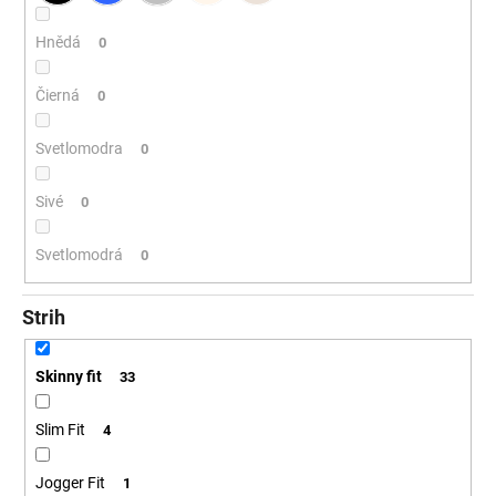
Hnědá
0
Čierná
0
Svetlomodra
0
Sivé
0
Svetlomodrá
0
Strih
Skinny fit
33
Slim Fit
4
Jogger Fit
1