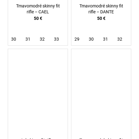
Tmavomodré skinny fit
Tmavomodré skinny fit
rifle – CAEL
rifle – DANTE
50 €
50 €
30
31
32
33
36
29
30
31
32
33