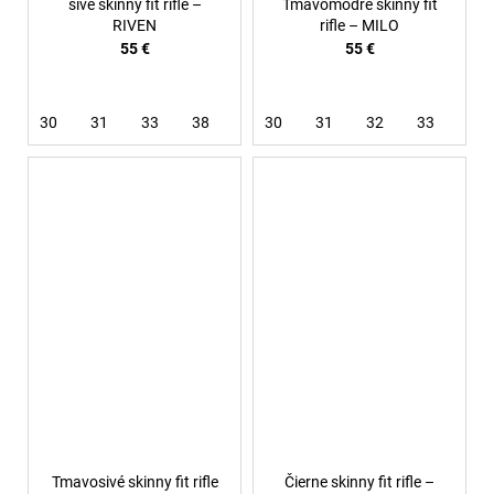
sivé skinny fit rifle –
Tmavomodré skinny fit
RIVEN
rifle – MILO
55 €
55 €
30
31
33
38
30
31
32
33
Tmavosivé skinny fit rifle
Čierne skinny fit rifle –