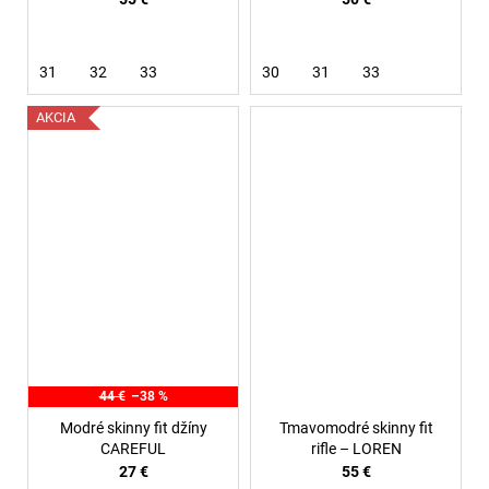
31
32
33
30
31
33
AKCIA
44 €
–38 %
Modré skinny fit džíny
Tmavomodré skinny fit
CAREFUL
rifle – LOREN
27 €
55 €