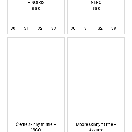
– NOIRIS
NERO
55 €
55 €
30
31
32
33
30
31
32
38
Čierne skinny fit rifle –
Modré skinny fit rifle –
VIGO
Azzurro