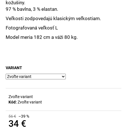
č
kožušiny.
a
97 % bavlna, 3 % elastan.
m
Veľkosti zodpovedajú klasickým veľkostiam.
e
Fotografovaná veľkosť L
Model meria 182 cm a váži 80 kg.
VARIANT
Zvoľte variant
Kód:
Zvoľte variant
56 €
–39 %
34 €