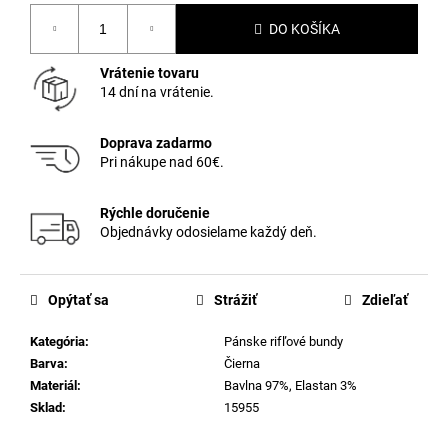
Jednotková
DO KOŠÍKA
cena:
Vrátenie tovaru
14 dní na vrátenie.
Doprava zadarmo
Pri nákupe nad 60€.
Rýchle doručenie
Objednávky odosielame každý deň.
Opýtať sa
Strážiť
Zdieľať
Kategória
:
Pánske rifľové bundy
Barva
:
Čierna
Materiál
:
Bavlna 97%, Elastan 3%
Sklad
:
15955