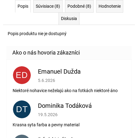
Popis
Súvisiace (8)
Podobné (8)
Hodnotenie
Diskusia
Popis produktu nie je dostupný
Emanuel Dužda
ED
Hodnotenie obchodu je 2 z 5 hviezdičiek.
5.6.2026
Niektoré nohavice neželajú ako na fotkách niektoré áno
Dominika Todáková
DT
Hodnotenie obchodu je 5 z 5 hviezdičiek.
19.5.2026
Krasna syta farba a pevny material