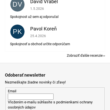
Dávid Vrábel
DV
Hodnotenie obchodu je 5 z 5 hviezdičiek.
1.5.2026
Spokojnost už sem aj odporučal
Pavol Koreň
PK
Hodnotenie obchodu je 5 z 5 hviezdičiek.
25.4.2026
Spokojnosť a obchod určite odporúčam
Zobraziť ďalšie recenzie
Z
á
Odoberať newsletter
p
Nezmeškajte žiadne novinky či zľavy!
ä
t
Email
i
Vložením e-mailu súhlasíte s
podmienkami ochrany
e
osobných údajov