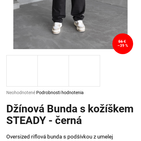
á
j
s
ť
?
56 €
–39 %
HĽADAŤ
Priemerné
Neohodnotené
Podrobnosti hodnotenia
hodnotenie
O
produktu
Džínová Bunda s kožíškem
d
je
p
0,0
STEADY - černá
o
z
r
5
ú
hviezdičiek.
Oversized riflová bunda s podšívkou z umelej