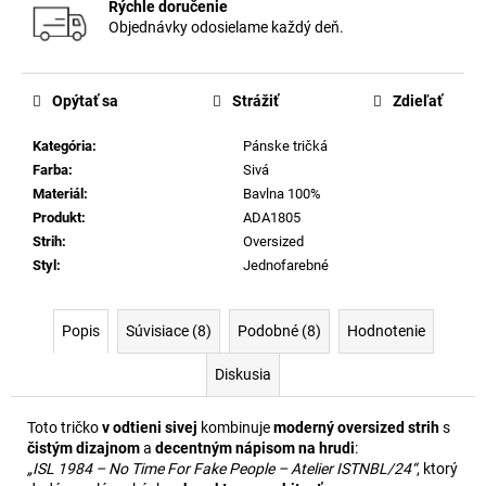
Rýchle doručenie
Objednávky odosielame každý deň.
Opýtať sa
Strážiť
Zdieľať
Kategória
:
Pánske tričká
Farba
:
Sivá
Materiál
:
Bavlna 100%
Produkt
:
ADA1805
Strih
:
Oversized
Styl
:
Jednofarebné
Popis
Súvisiace (8)
Podobné (8)
Hodnotenie
Diskusia
Toto tričko
v odtieni sivej
kombinuje
moderný oversized strih
s
čistým dizajnom
a
decentným nápisom na hrudi
:
„ISL 1984 – No Time For Fake People – Atelier ISTNBL/24“
, ktorý