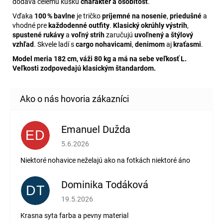
dodáva celému kúsku
charakter a osobitosť
.
Vďaka
100 % bavlne
je tričko
príjemné na nosenie
,
priedušné
a
vhodné pre
každodenné outfity
.
Klasický okrúhly výstrih
,
spustené rukávy
a
voľný strih
zaručujú
uvoľnený a štýlový
vzhľad
. Skvele ladí s
cargo nohavicami
,
denimom
aj
kraťasmi
.
Model meria 182 cm, váži 80 kg a má na sebe veľkosť L.
Veľkosti zodpovedajú klasickým štandardom.
Emanuel Dužda
ED
Hodnotenie obchodu je 2 z 5 hviezdičiek.
5.6.2026
Niektoré nohavice neželajú ako na fotkách niektoré áno
Dominika Todáková
DT
Hodnotenie obchodu je 5 z 5 hviezdičiek.
19.5.2026
Krasna syta farba a pevny material