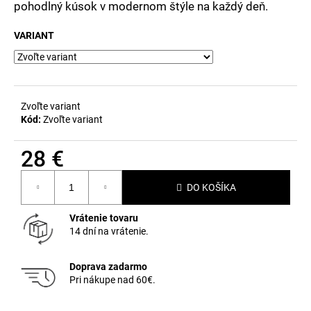
č
pohodlný kúsok v modernom štýle na každý deň.
a
m
VARIANT
e
Zvoľte variant
Kód:
Zvoľte variant
28 €
Jednotková
DO KOŠÍKA
cena:
Vrátenie tovaru
14 dní na vrátenie.
Doprava zadarmo
Pri nákupe nad 60€.