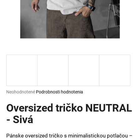
á
j
s
ť
?
HĽADAŤ
Priemerné
Neohodnotené
Podrobnosti hodnotenia
hodnotenie
O
produktu
Oversized tričko NEUTRAL
d
je
p
0,0
- Sivá
o
z
r
5
ú
hviezdičiek.
Pánske oversized tričko s minimalistickou potlačou –