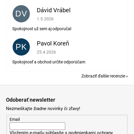
Dávid Vrábel
DV
Hodnotenie obchodu je 5 z 5 hviezdičiek.
1.5.2026
Spokojnost už sem aj odporučal
Pavol Koreň
PK
Hodnotenie obchodu je 5 z 5 hviezdičiek.
25.4.2026
Spokojnosť a obchod určite odporúčam
Zobraziť ďalšie recenzie
Z
á
Odoberať newsletter
p
Nezmeškajte žiadne novinky či zľavy!
ä
t
Email
i
Vložením e-mailu súhlasíte s
podmienkami ochrany