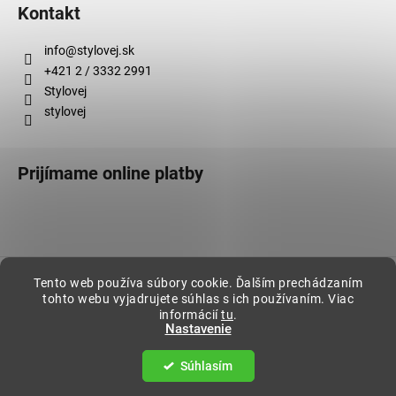
Kontakt
info
@
stylovej.sk
+421 2 / 3332 2991
Stylovej
stylovej
Prijímame online platby
Vytvoril Shoptet
Tento web používa súbory cookie. Ďalším prechádzaním
tohto webu vyjadrujete súhlas s ich používaním. Viac
Copyright 2026
Stylovej
. Všetky práva vyhradené.
informácií
tu
.
Nastavenie
Súhlasím