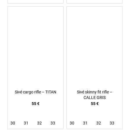
Sivé cargo rifle – TITAN
Sivé skinny fit rifle –
CALLE GRIS
55 €
55 €
30
31
32
33
34
30
36
31
38
32
33
36