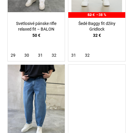
u
k
52 €
–38 %
t
Svetlosivé pánske rifle
Šedé Baggy fit džíny
o
relaxed fit – BALON
Gridlock
50 €
32 €
v
29
30
31
32
33
31
34
32
36