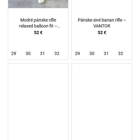
Modré pánske rifle
Pánske sivé banan rifle –
relaxed balloon fit –
VANTOR
Azure
52 €
52 €
29
30
31
32
33
29
34
30
36
31
32
33