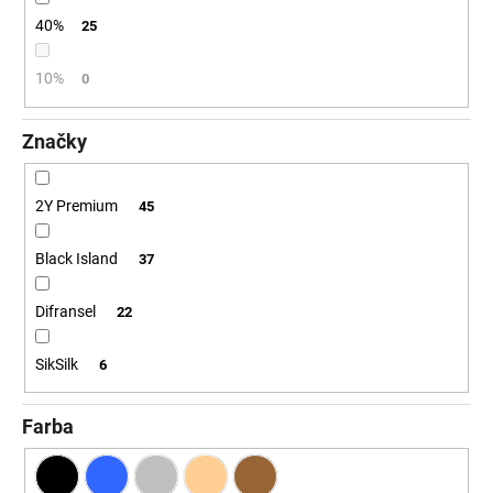
č
a
40%
25
m
e
10%
0
Značky
2Y Premium
45
Black Island
37
Difransel
22
SikSilk
6
Farba