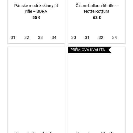
Pánske modré skinny fit
Čierne balloon fit rifle –
rifle – SORA
Notte Rottura
55 €
63 €
31
32
33
34
36
30
38
31
32
34
36
PRÉMIOVÁ KVALITA