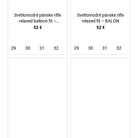
Svetlomodré pánske rifle
Svetlomodré pánske rifle
relaxed balloon fit –
relaxed fit – BALON
Glacier
52 €
52 €
29
30
31
32
33
29
34
30
36
31
32
33