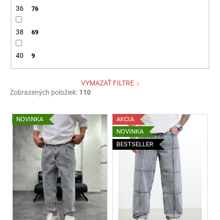
36
76
38
69
40
9
VYMAZAŤ FILTRE
Zobrazených položiek:
110
V
NOVINKA
AKCIA
ý
NOVINKA
p
BESTSELLER
i
s
p
r
o
d