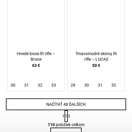
Hnedé loose fit rifle –
Tmavomodré skinny fit
Brune
rifle – LUCAS
63 €
50 €
30
31
32
33
34
29
36
30
38
31
32
33
NAČÍTAŤ 48 ĎALŠÍCH
S
1
3
t
O
r
110
položiek celkom
v
á