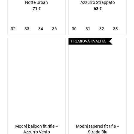
Notte Urban
Azzurro Strappato
71 €
63 €
32
33
34
36
38
30
40
31
32
33
34
PRÉMIOVÁ KVALITA
Modré balloon fit rifle –
Modré tapered fit rifle –
Azzurro Vento
Strada Blu