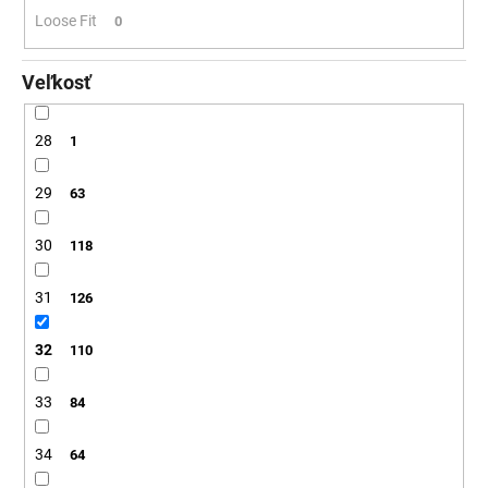
Loose Fit
0
Veľkosť
28
1
29
63
30
118
31
126
32
110
33
84
34
64