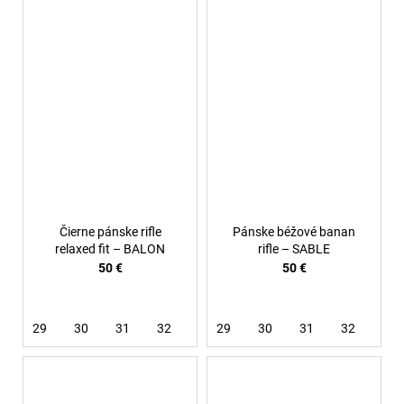
Čierne pánske rifle
Pánske béžové banan
relaxed fit – BALON
rifle – SABLE
50 €
50 €
29
30
31
32
33
29
34
30
36
31
32
34