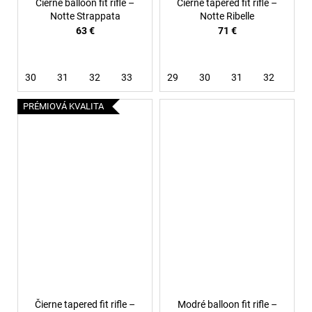
Čierne balloon fit rifle –
Čierne tapered fit rifle –
Notte Strappata
Notte Ribelle
63 €
71 €
30
31
32
33
34
29
36
30
38
31
32
33
PRÉMIOVÁ KVALITA
Čierne tapered fit rifle –
Modré balloon fit rifle –