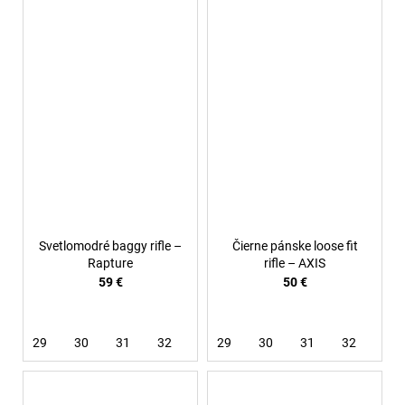
Svetlomodré baggy rifle –
Čierne pánske loose fit
Rapture
rifle – AXIS
59 €
50 €
29
30
31
32
33
29
34
30
31
32
34