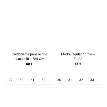
Svetločierne pánske rifle
Modré regular fit rifle –
relaxed fit – BALON
ELIAS
50 €
55 €
29
30
31
32
33
30
34
31
36
32
33
36