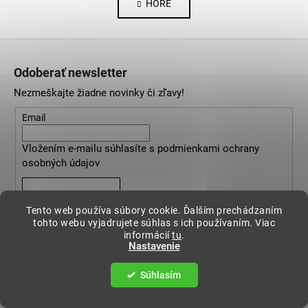
HORE
l
n
k
á
o
d
Z
v
a
a
á
c
Odoberať newsletter
n
p
i
i
Nezmeškajte žiadne novinky či zľavy!
e
ä
e
p
t
Email
r
i
v
Vložením e-mailu súhlasíte s
podmienkami ochrany
e
k
osobných údajov
y
v
PRIHLÁSIŤ SA
ý
Tento web používa súbory cookie. Ďalším prechádzaním
p
tohto webu vyjadrujete súhlas s ich používaním. Viac
i
informácií
tu
.
Nastavenie
s
u
Súhlasím
Informácie pre vás