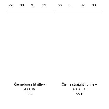
29
30
31
32
33
29
34
30
36
32
33
34
Čierne loose fit rifle –
Čierne straight fit rifle –
AXTON
ASFALTO
55 €
55 €