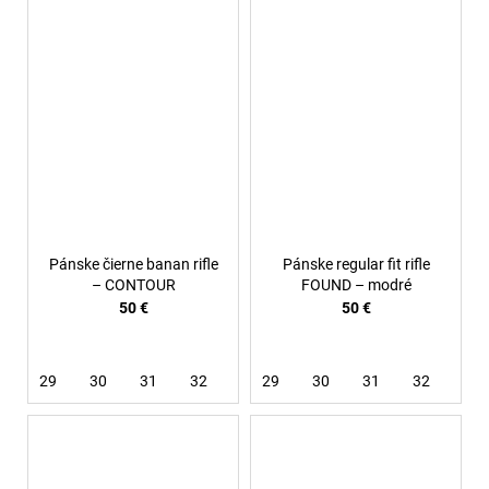
Pánske čierne banan rifle
Pánske regular fit rifle
– CONTOUR
FOUND – modré
50 €
50 €
29
30
31
32
33
29
34
30
36
31
32
33