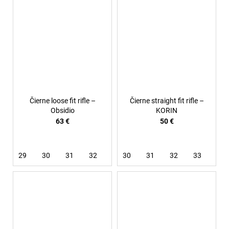
Čierne loose fit rifle –
Čierne straight fit rifle –
Obsidio
KORIN
63 €
50 €
29
30
31
32
33
30
34
31
32
33
34