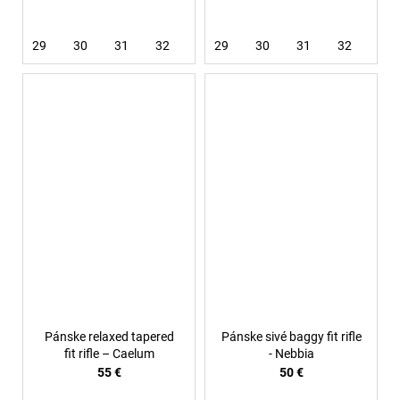
29
30
31
32
33
29
36
30
31
32
33
Pánske relaxed tapered
Pánske sivé baggy fit rifle
fit rifle – Caelum
- Nebbia
55 €
50 €