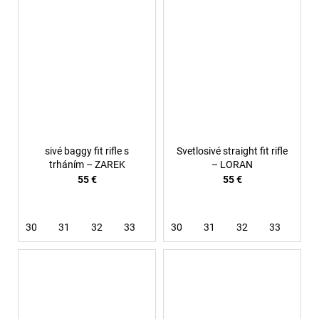
sivé baggy fit rifle s
Svetlosivé straight fit rifle
trháním – ZAREK
– LORAN
55 €
55 €
30
31
32
33
34
30
36
31
38
32
33
34