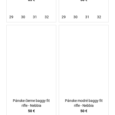
29
30
31
32
33
29
34
30
31
32
33
Pánske čierne baggy fit
Pánske modré baggy fit
rifle - Nebbia
rifle - Nebbia
50 €
50 €