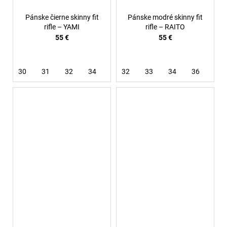
Pánske čierne skinny fit
Pánske modré skinny fit
rifle – YAMI
rifle – RAITO
55 €
55 €
30
31
32
34
36
32
38
33
34
36
38