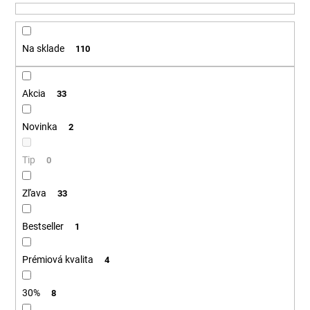
u
á
k
j
t
Na sklade
110
s
o
ť
v
?
Akcia
33
Novinka
2
Tip
HĽADAŤ
0
Zľava
33
O
Bestseller
1
d
p
Prémiová kvalita
4
o
r
30%
8
ú