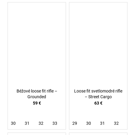
Béžové loose fit rifle –
Loose fit svetlomodré rifle
Grounded
– Street Cargo
59 €
63 €
30
31
32
33
36
29
38
30
31
32
33