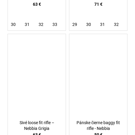
63 €
71 €
30
31
32
33
34
29
36
30
38
31
32
33
Sivé loose fit rifle –
Pánske čierne baggy fit
Nebbia Grigia
rifle - Nebbia
63 €
50 €