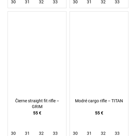
30
31
32
33
34
30
36
31
38
32
33
34
Čierne straight fit rifle –
Modré cargo rifle – TITAN
GRIM
55 €
55 €
30
31
32
33
34
30
36
31
32
33
34