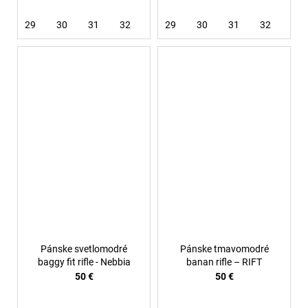
29
30
31
32
34
29
36
30
31
32
33
Pánske svetlomodré
Pánske tmavomodré
baggy fit rifle - Nebbia
banan rifle – RIFT
50 €
50 €