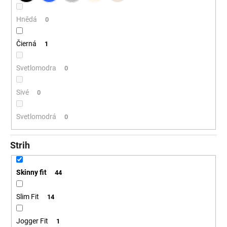
Hnědá
0
Čierná
1
Svetlomodra
0
Sivé
0
Svetlomodrá
0
Strih
Skinny fit
44
Slim Fit
14
Jogger Fit
1