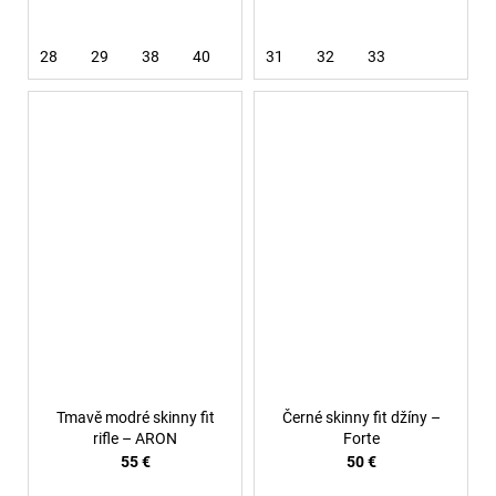
28
29
38
40
31
32
33
Tmavě modré skinny fit
Černé skinny fit džíny –
rifle – ARON
Forte
55 €
50 €