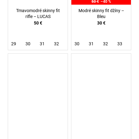
50 €
–40 %
Tmavomodré skinny fit
Modré skinny fit džíny –
rifle – LUCAS
Bleu
50 €
30 €
29
30
31
32
33
30
36
31
32
33
36