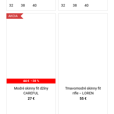
32
38
40
32
38
40
AKCIA
44 €
–38 %
Modré skinny fit džíny
Tmavomodré skinny fit
CAREFUL
rifle – LOREN
27 €
55 €