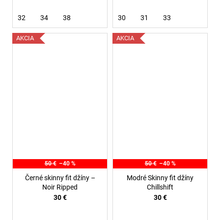
32
34
38
30
31
33
AKCIA
AKCIA
50 €
–40 %
50 €
–40 %
Černé skinny fit džíny –
Modré Skinny fit džíny
Noir Ripped
Chillshift
30 €
30 €