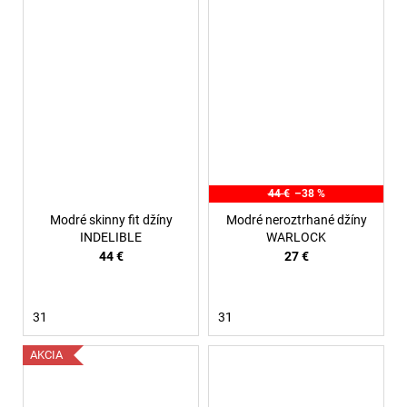
44 €
–38 %
Modré skinny fit džíny
Modré neroztrhané džíny
INDELIBLE
WARLOCK
44 €
27 €
31
31
AKCIA