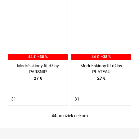
44 €
–38 %
44 €
–38 %
Modré skinny fit džíny
Modré skinny fit džíny
PARSNIP
PLATEAU
27 €
27 €
31
31
44
položiek celkom
O
v
Z
l