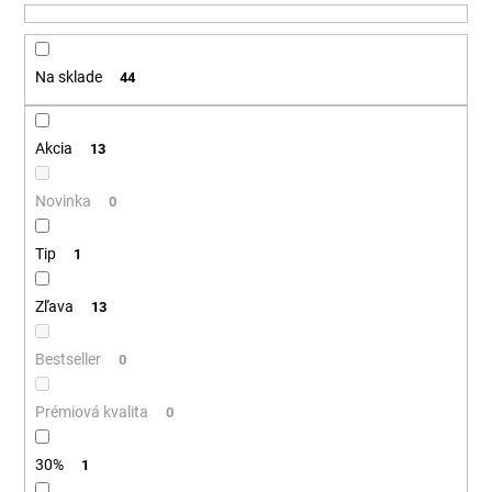
u
á
k
j
t
Na sklade
44
s
o
ť
v
?
Akcia
13
Novinka
0
Tip
HĽADAŤ
1
Zľava
13
O
Bestseller
0
d
p
Prémiová kvalita
0
o
r
30%
1
ú