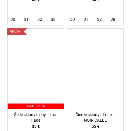
30
31
32
38
30
31
32
38
AKCIA
50 €
–30 %
Šedé skinny džíny – Iron
Čierne skinny fit rifle –
Fade
NOIR CALLE
35 €
55 €