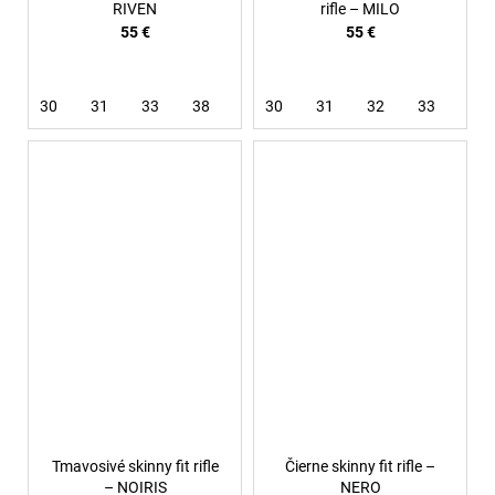
RIVEN
rifle – MILO
55 €
55 €
30
31
33
38
30
31
32
33
Tmavosivé skinny fit rifle
Čierne skinny fit rifle –
– NOIRIS
NERO