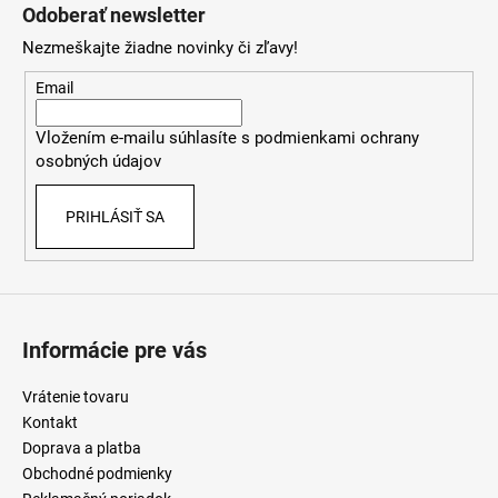
á
á
Odoberať newsletter
d
p
a
Nezmeškajte žiadne novinky či zľavy!
ä
c
t
Email
i
i
e
Vložením e-mailu súhlasíte s
podmienkami ochrany
e
p
osobných údajov
r
v
PRIHLÁSIŤ SA
k
y
v
ý
p
i
Informácie pre vás
s
u
Vrátenie tovaru
Kontakt
Doprava a platba
Obchodné podmienky