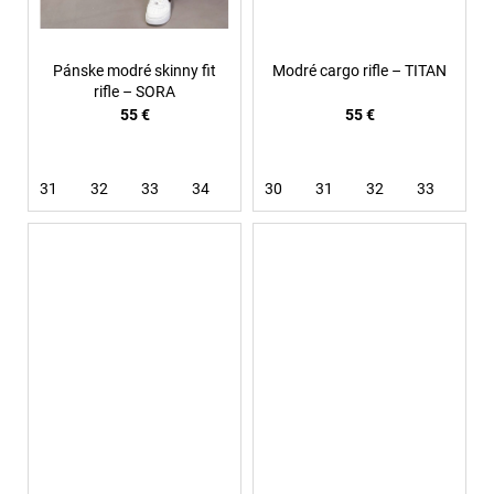
Pánske modré skinny fit
Modré cargo rifle – TITAN
rifle – SORA
55 €
55 €
31
32
33
34
36
30
38
31
32
33
34