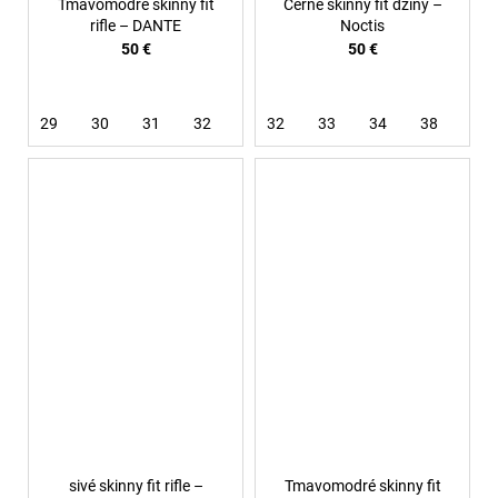
Tmavomodré skinny fit
Černé skinny fit džíny –
rifle – DANTE
Noctis
50 €
50 €
29
30
31
32
33
32
33
34
38
40
sivé skinny fit rifle –
Tmavomodré skinny fit