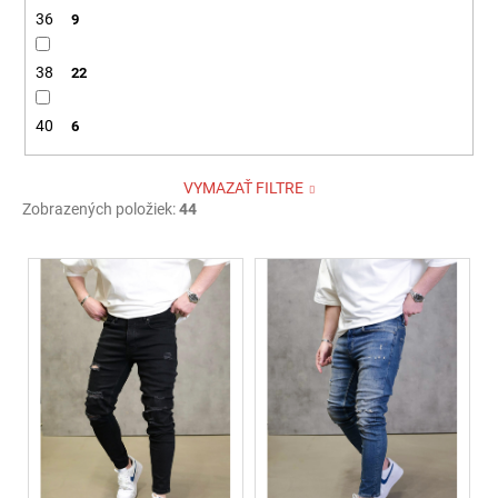
36
9
38
22
40
6
VYMAZAŤ FILTRE
Zobrazených položiek:
44
V
ý
p
i
s
p
r
o
d