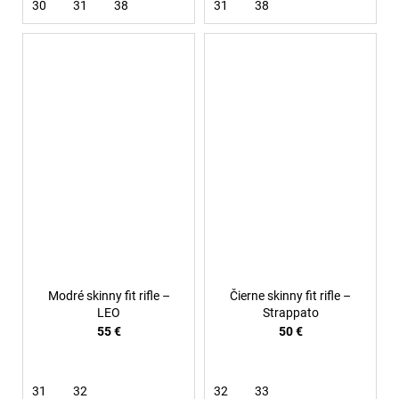
30
31
38
31
38
Modré skinny fit rifle –
Čierne skinny fit rifle –
LEO
Strappato
55 €
50 €
31
32
32
33