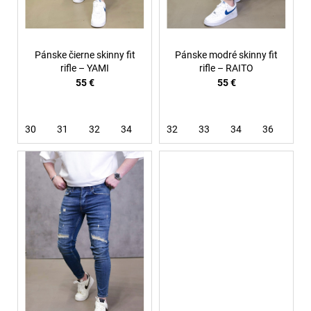
u
k
t
Pánske čierne skinny fit
Pánske modré skinny fit
o
rifle – YAMI
rifle – RAITO
55 €
55 €
v
30
31
32
34
36
32
38
33
34
36
38