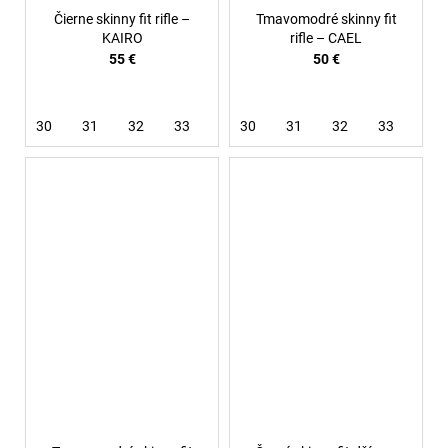
Čierne skinny fit rifle –
Tmavomodré skinny fit
KAIRO
rifle – CAEL
55 €
50 €
30
31
32
33
38
30
31
32
33
36