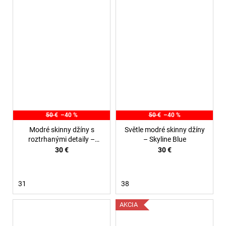
50 €
–40 %
50 €
–40 %
Modré skinny džíny s
Světle modré skinny džíny
roztrhanými detaily –
– Skyline Blue
Urban Ripped
30 €
30 €
31
38
AKCIA