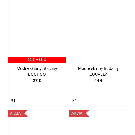
44 €
–38 %
Modré skinny fit džíny
Modré skinny fit džíny
BOOHOO
EQUALLY
27 €
44 €
31
31
AKCIA
AKCIA