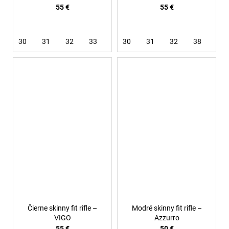
55 €
55 €
30
31
32
33
30
31
32
38
Čierne skinny fit rifle –
Modré skinny fit rifle –
VIGO
Azzurro
55 €
50 €