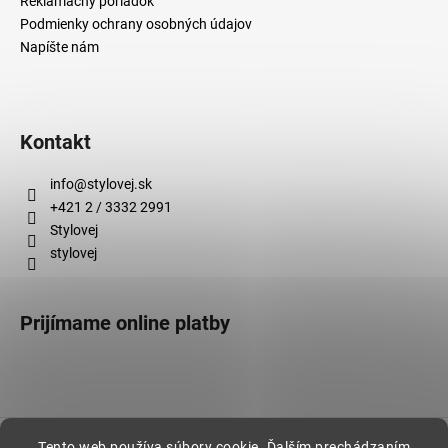
Reklamačný poriadok
Podmienky ochrany osobných údajov
Napíšte nám
Kontakt
info
@
stylovej.sk
+421 2 / 3332 2991
Stylovej
stylovej
Prijímame online platby
Vytvoril Shoptet
Tento web používa súbory cookie. Ďalším prechádzaním