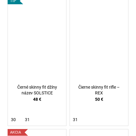
TIP
Černé skinny fit džíny
Čierne skinny fit rifle –
název SOLSTICE
REX
48 €
50 €
30
31
31
AKCIA