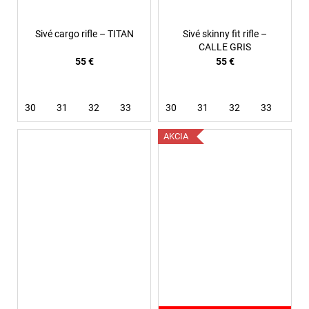
Sivé cargo rifle – TITAN
Sivé skinny fit rifle –
CALLE GRIS
55 €
55 €
30
31
32
33
34
30
36
31
38
32
33
36
AKCIA