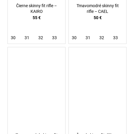
Čierne skinny fit rifle –
Tmavomodré skinny fit
KAIRO
rifle – CAEL
55 €
50 €
30
31
32
33
38
30
31
32
33
36