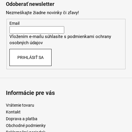
á
á
Odoberať newsletter
d
p
a
Nezmeškajte žiadne novinky či zľavy!
ä
c
t
Email
i
i
e
Vložením e-mailu súhlasíte s
podmienkami ochrany
e
p
osobných údajov
r
v
PRIHLÁSIŤ SA
k
y
v
ý
p
i
Informácie pre vás
s
u
Vrátenie tovaru
Kontakt
Doprava a platba
Obchodné podmienky