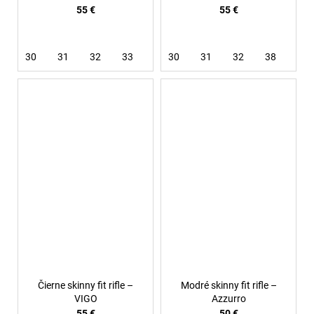
55 €
55 €
30
31
32
33
30
31
32
38
Čierne skinny fit rifle –
Modré skinny fit rifle –
VIGO
Azzurro
55 €
50 €