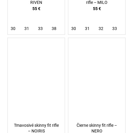
RIVEN
rifle – MILO
55 €
55 €
30
31
33
38
30
31
32
33
Tmavosivé skinny fit rifle
Čierne skinny fit rifle –
– NOIRIS
NERO