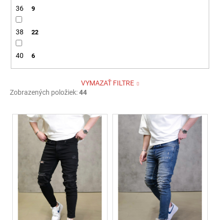
36
9
38
22
40
6
VYMAZAŤ FILTRE
Zobrazených položiek:
44
V
ý
p
i
s
p
r
o
d