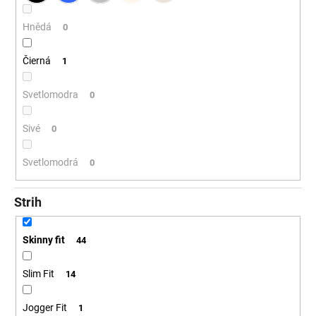
Hnědá
0
Čierná
1
Svetlomodra
0
Sivé
0
Svetlomodrá
0
Strih
Skinny fit
44
Slim Fit
14
Jogger Fit
1