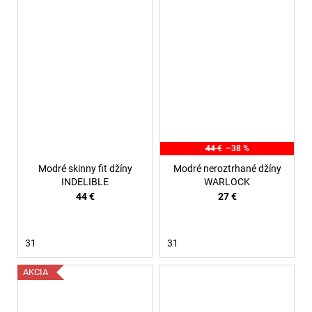
44 €
–38 %
Modré skinny fit džíny
Modré neroztrhané džíny
INDELIBLE
WARLOCK
44 €
27 €
31
31
AKCIA