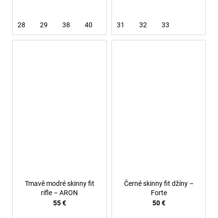
28
29
38
40
31
32
33
Tmavě modré skinny fit
Černé skinny fit džíny –
rifle – ARON
Forte
55 €
50 €