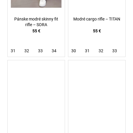
Pánske modré skinny fit
Modré cargo rifle – TITAN
rifle – SORA
55 €
55 €
31
32
33
34
36
30
38
31
32
33
34