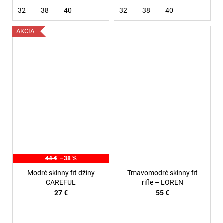
32
38
40
32
38
40
AKCIA
44 €
–38 %
Modré skinny fit džíny
Tmavomodré skinny fit
CAREFUL
rifle – LOREN
27 €
55 €