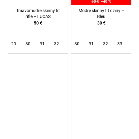
50 €
–40 %
Tmavomodré skinny fit
Modré skinny fit džíny –
rifle – LUCAS
Bleu
50 €
30 €
29
30
31
32
33
30
36
31
32
33
36