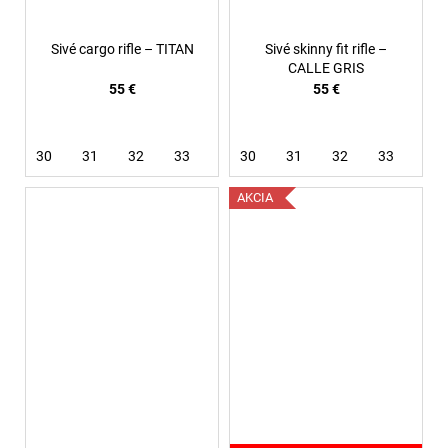
Sivé cargo rifle – TITAN
Sivé skinny fit rifle –
CALLE GRIS
55 €
55 €
30
31
32
33
34
30
36
31
38
32
33
36
AKCIA