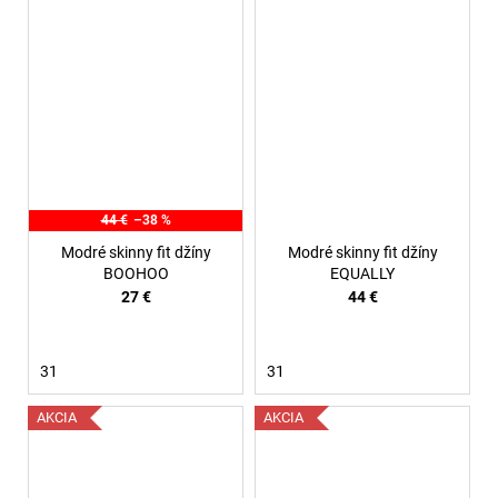
44 €
–38 %
Modré skinny fit džíny
Modré skinny fit džíny
BOOHOO
EQUALLY
27 €
44 €
31
31
AKCIA
AKCIA