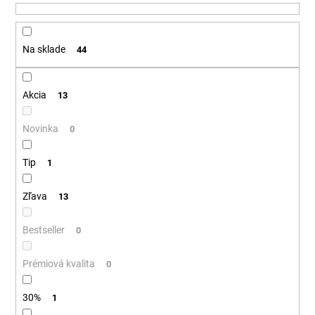
u
á
k
j
t
Na sklade
44
s
o
ť
v
?
Akcia
13
Novinka
0
Tip
HĽADAŤ
1
Zľava
13
O
Bestseller
0
d
p
Prémiová kvalita
0
o
r
30%
1
ú