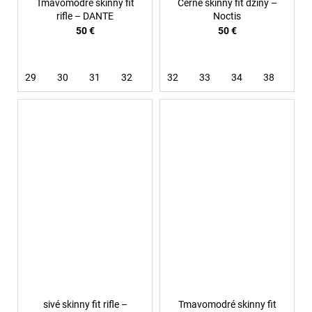
Tmavomodré skinny fit
Černé skinny fit džíny –
rifle – DANTE
Noctis
50 €
50 €
29
30
31
32
33
32
33
34
38
40
sivé skinny fit rifle –
Tmavomodré skinny fit