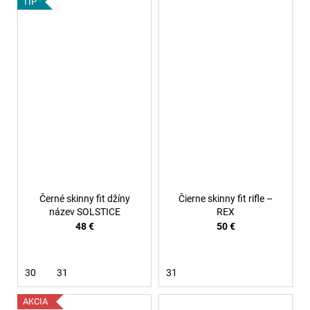
TIP
Černé skinny fit džíny
Čierne skinny fit rifle –
název SOLSTICE
REX
48 €
50 €
30
31
31
AKCIA