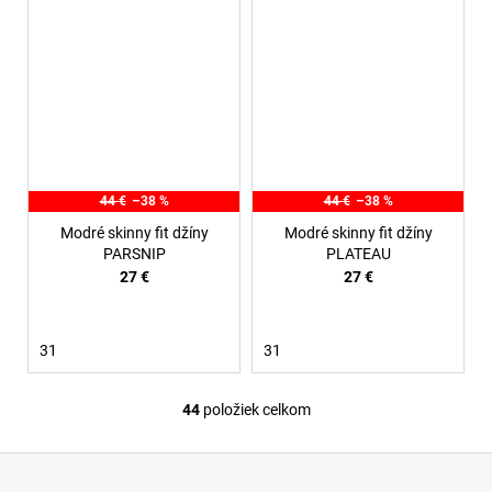
44 €
–38 %
44 €
–38 %
Modré skinny fit džíny
Modré skinny fit džíny
PARSNIP
PLATEAU
27 €
27 €
31
31
44
položiek celkom
O
v
Z
l