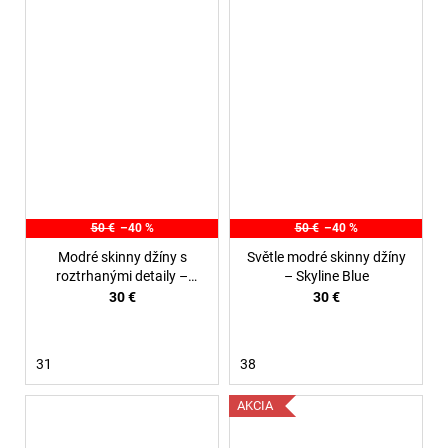
50 €
–40 %
50 €
–40 %
Modré skinny džíny s
Světle modré skinny džíny
roztrhanými detaily –
– Skyline Blue
Urban Ripped
30 €
30 €
31
38
AKCIA