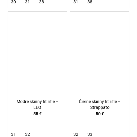
30
31
38
31
38
Modré skinny fit rifle –
Čierne skinny fit rifle –
LEO
Strappato
55 €
50 €
31
32
32
33