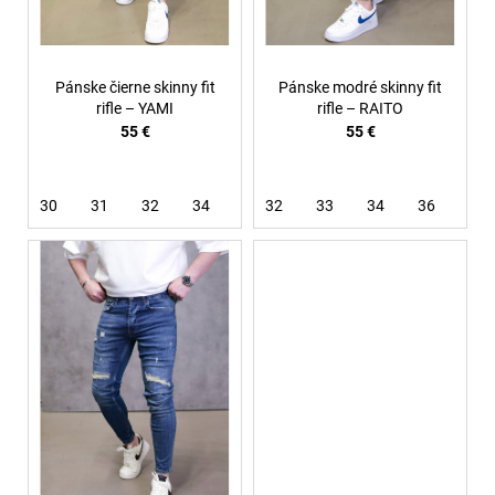
u
k
t
Pánske čierne skinny fit
Pánske modré skinny fit
o
rifle – YAMI
rifle – RAITO
55 €
55 €
v
30
31
32
34
36
32
38
33
34
36
38