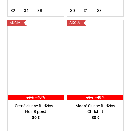
32
34
38
30
31
33
AKCIA
AKCIA
50 €
–40 %
50 €
–40 %
Černé skinny fit džíny –
Modré Skinny fit džíny
Noir Ripped
Chillshift
30 €
30 €