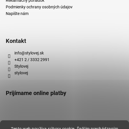
Reklamačný poriadok
Podmienky ochrany osobných údajov
Napíšte nám
Kontakt
info
@
stylovej.sk
+421 2 / 3332 2991
Stylovej
stylovej
Prijímame online platby
Vytvoril Shoptet
Tento web používa súbory cookie. Ďalším prechádzaním