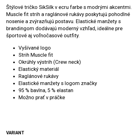
č
a
Štýlové tričko SikSilk v ecru farbe s modrými akcentmi.
m
Muscle fit strih a raglánové rukávy poskytujú pohodlné
e
nosenie a zvýrazňujú postavu. Elastické manžety s
brandingom dodávajú moderný vzhľad, ideálne pre
športové aj voľnočasové outfity.
Vyšívané logo
Strih Muscle fit
Okrúhly výstrih (Crew neck)
Elastický materiál
Raglánové rukávy
Elastické manžety s logom značky
95 % bavlna, 5 % elastan
Možno prať v práčke
VARIANT