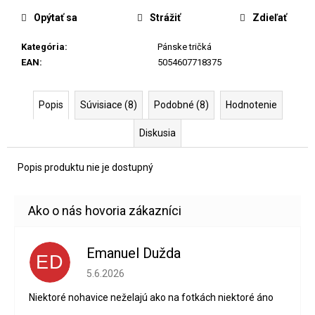
Opýtať sa
Strážiť
Zdieľať
Kategória
:
Pánske tričká
EAN
:
5054607718375
Popis
Súvisiace (8)
Podobné (8)
Hodnotenie
Diskusia
Popis produktu nie je dostupný
Emanuel Dužda
ED
Hodnotenie obchodu je 2 z 5 hviezdičiek.
5.6.2026
Niektoré nohavice neželajú ako na fotkách niektoré áno