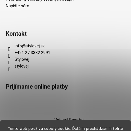
Napíšte nám
Kontakt
info
@
stylovej.sk
+421 2 / 3332 2991
Stylovej
stylovej
Prijímame online platby
Vytvoril Shoptet
Tento web používa súbory cookie. Ďalším prechádzaním tohto
Copyright 2026
Stylovej
. Všetky práva vyhradené.