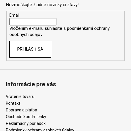
p
Nezmeškajte žiadne novinky či zľavy!
ä
t
Email
i
Vložením e-mailu súhlasíte s
podmienkami ochrany
e
osobných údajov
PRIHLÁSIŤ SA
Informácie pre vás
Vrátenie tovaru
Kontakt
Doprava a platba
Obchodné podmienky
Reklamačný poriadok
Podmienky ochrany osobných údajov