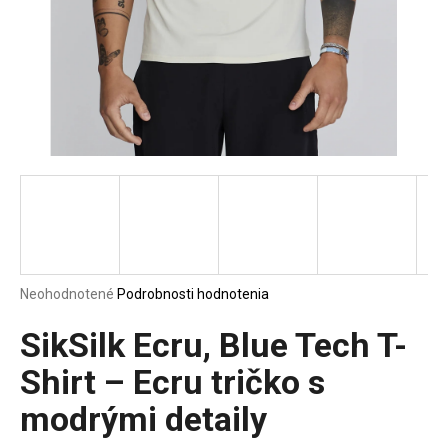
á
j
s
ť
?
HĽADAŤ
Priemerné
Neohodnotené
Podrobnosti hodnotenia
hodnotenie
O
produktu
SikSilk Ecru, Blue Tech T-
d
je
p
0,0
Shirt – Ecru tričko s
o
z
r
modrými detaily
5
ú
hviezdičiek.