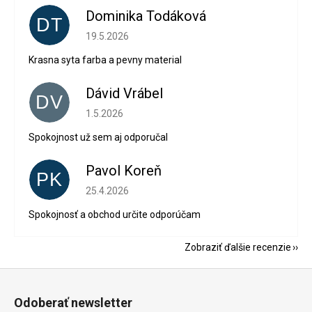
Dominika Todáková
DT
Hodnotenie obchodu je 5 z 5 hviezdičiek.
19.5.2026
Krasna syta farba a pevny material
Dávid Vrábel
DV
Hodnotenie obchodu je 5 z 5 hviezdičiek.
1.5.2026
Spokojnost už sem aj odporučal
Pavol Koreň
PK
Hodnotenie obchodu je 5 z 5 hviezdičiek.
25.4.2026
Spokojnosť a obchod určite odporúčam
Zobraziť ďalšie recenzie
Z
á
Odoberať newsletter